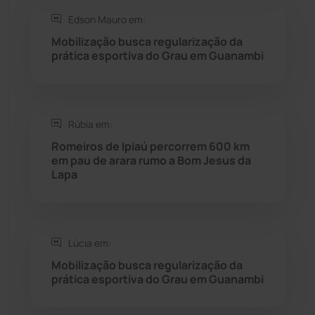
Seabra
(50)
Edson Mauro em:
Mobilização busca regularização da
Sebastião Laranjeiras
(96)
prática esportiva do Grau em Guanambi
Sítio do Mato
(42)
Sudoeste Baiano
(1530)
Rúbia em:
Romeiros de Ipiaú percorrem 600 km
em pau de arara rumo a Bom Jesus da
Tanhaçu
(426)
Lapa
Tanque Novo
(126)
Tecnologia
(12)
Lúcia em:
Mobilização busca regularização da
Urandi
(157)
prática esportiva do Grau em Guanambi