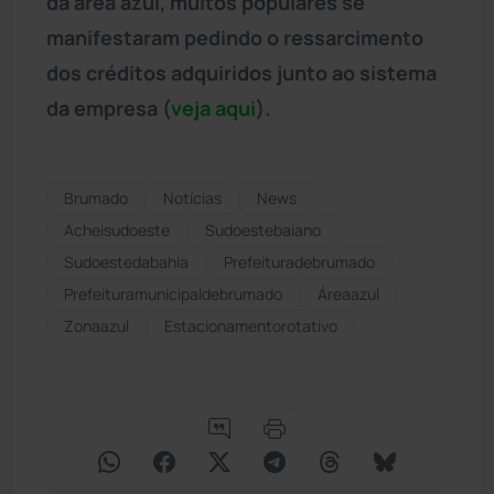
da área azul, muitos populares se
manifestaram pedindo o ressarcimento
dos créditos adquiridos junto ao sistema
da empresa (
veja aqui
).
Brumado
Notícias
News
Acheisudoeste
Sudoestebaiano
Sudoestedabahia
Prefeituradebrumado
Prefeituramunicipaldebrumado
Áreaazul
Zonaazul
Estacionamentorotativo