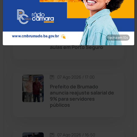
Condeúba
(133)
Contendas do Sincorá
(79)
07 Ago 2026 / 17:30
MP recomenda que escola
Cordeiros
(49)
readmita aluno autista
Fecha em 8s
impedido de frequentar
aulas em Porto Seguro
Dom Basílio
(391)
Economia
(1235)
07 Ago 2026 / 17:00
Educação
(232)
Prefeito de Brumado
anuncia reajuste salarial de
9% para servidores
Érico Cardoso
(82)
públicos
Esportes
(522)
07 Ago 2026 / 16:50
Eventos
(24)