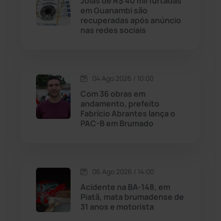
Joias de R$ 40 mil furtadas
em Guanambi são
Livramento de Nossa...
(1338)
recuperadas após anúncio
nas redes sociais
Macaúbas
(714)
Maetinga
(101)
04 Ago 2026 / 10:00
Com 36 obras em
Malhada
(82)
andamento, prefeito
Fabrício Abrantes lança o
PAC-B em Brumado
Malhada de Pedras
(508)
Matina
(71)
06 Ago 2026 / 14:00
Mortugaba
(31)
Acidente na BA-148, em
Piatã, mata brumadense de
31 anos e motorista
Mundo
(437)