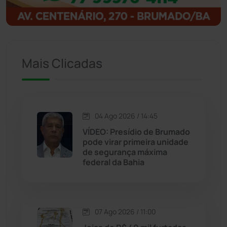
Ituaçu
(256)
Iuiu
(173)
Mais Clicadas
Jacaraci
(97)
Jequié
(314)
04 Ago 2026 / 14:45
VÍDEO: Presídio de Brumado
Jussiape
(97)
pode virar primeira unidade
de segurança máxima
Justiça
(1470)
federal da Bahia
Lagoa Real
(182)
07 Ago 2026 / 11:00
Licínio de Almeida
(118)