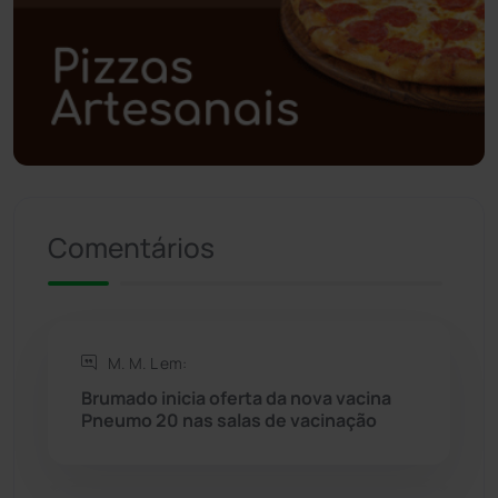
Polícia Militar
(27)
Política
(03)
Presidente Jânio Qu...
(125)
Riacho de Santana
(309)
Comentários
Rio de Contas
(410)
Rio do Antônio
(203)
M. M. L em:
Rio do Pires
(98)
Brumado inicia oferta da nova vacina
Pneumo 20 nas salas de vacinação
Saúde
(2427)