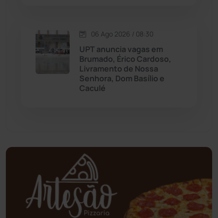
Oliveira dos Brejinhos
(67)
06 Ago 2026 / 08:30
Palmas de Monte Alto
(261)
UPT anuncia vagas em
Brumado, Érico Cardoso,
Paramirim
(342)
Livramento de Nossa
Senhora, Dom Basílio e
Caculé
Pindaí
(103)
Piripá
(90)
Planalto
(59)
Poções
(182)
Polícia Civil
(58)