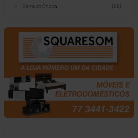
Barra do Choça
(65)
Belo Campo
(57)
Bom Jesus da Lapa
(507)
Boquira
(152)
Botuporã
(72)
Brasil
(7680)
Brumado
(31958)
Caculé
(697)