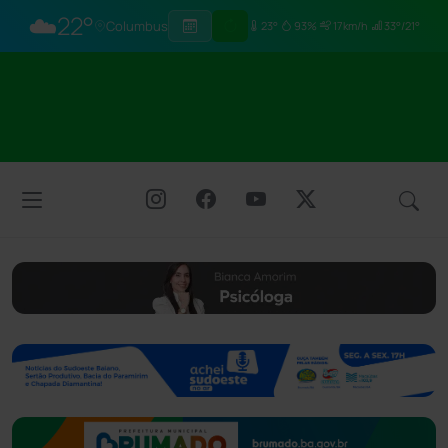
☁️
22°
Columbus
23°
93%
17km/h
33°/21°