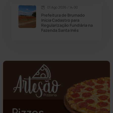
01 Ago 2026 / 14:00
Palmas de Monte Alto
(260)
Prefeitura de Brumado
Inicia Cadastro para
Paramirim
(342)
Regularização Fundiária na
Fazenda Santa Inês
Pindaí
(103)
Piripá
(90)
Planalto
(59)
Poções
(182)
Polícia Civil
(57)
Polícia Militar
(27)