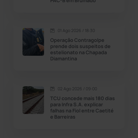
PAC-B em Brumado
Macaúbas
(713)
01 Ago 2026 / 18:30
Maetinga
(101)
Operação Contragolpe
prende dois suspeitos de
Malhada
(82)
estelionato na Chapada
Diamantina
Malhada de Pedras
(507)
Matina
(71)
02 Ago 2026 / 09:00
TCU concede mais 180 dias
Mortugaba
(31)
para Infra S.A. explicar
falhas na Fiol entre Caetité
Mundo
(436)
e Barreiras
Oliveira dos Brejinhos
(67)