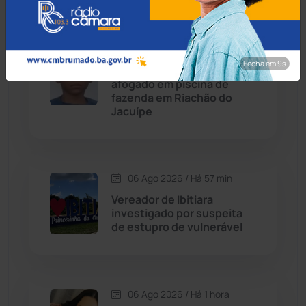
Caetité
(1504)
06 Ago 2026 / Há 27 min
Candiba
(157)
Fecha em 8s
Menino de 8 anos morre
afogado em piscina de
Cândido Sales
(120)
fazenda em Riachão do
Jacuípe
Caraíbas
(103)
Carinhanha
(299)
06 Ago 2026 / Há 57 min
Vereador de Ibitiara
Caturama
(65)
investigado por suspeita
de estupro de vulnerável
Chapada Diamantina
(430)
Condeúba
(133)
06 Ago 2026 / Há 1 hora