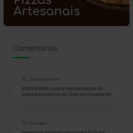
Política
(03)
Presidente Jânio Qu...
(125)
Riacho de Santana
(309)
Comentários
Rio de Contas
(410)
Rio do Antônio
(203)
Edson Mauro em:
Mobilização busca regularização da
Rio do Pires
(97)
prática esportiva do Grau em Guanambi
Saúde
(2427)
Rúbia em:
Seabra
(49)
Romeiros de Ipiaú percorrem 600 km