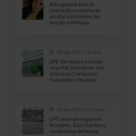
Advogada é alvo de
Contendas do Sincorá
(79)
operação suspeita de
ocultar patrimônio de
Cordeiros
(49)
facção criminosa
Dom Basílio
(391)
06 Ago 2026 / Há 1 hora
Economia
(1235)
DPE-BA realiza mutirão
'Meu Pai Tem Nome' em
Educação
(232)
Vitória da Conquista,
Guanambi e Poções
Érico Cardoso
(82)
Esportes
(522)
06 Ago 2026 / Há 2 horas
UPT anuncia vagas em
Eventos
(24)
Brumado, Érico Cardoso,
Livramento de Nossa