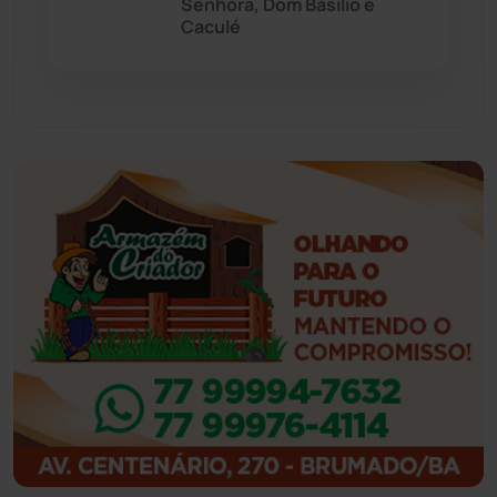
Senhora, Dom Basílio e
Feira da Mata
(23)
Caculé
Guajeru
(130)
Guanambi
(3492)
Ibiassucê
(167)
Ibicoara
(220)
Ibipitanga
(116)
Ibitiara
(32)
Igaporã
(217)