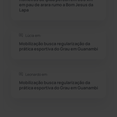
em pau de arara rumo a Bom Jesus da
Sebastião Laranjeiras
(96)
Lapa
Sítio do Mato
(42)
Sudoeste Baiano
(1530)
Lúcia em:
Mobilização busca regularização da
prática esportiva do Grau em Guanambi
Tanhaçu
(425)
Tanque Novo
(126)
Leonardo em:
Tecnologia
(12)
Mobilização busca regularização da
prática esportiva do Grau em Guanambi
Urandi
(155)
Vitória da Conquista
(2513)