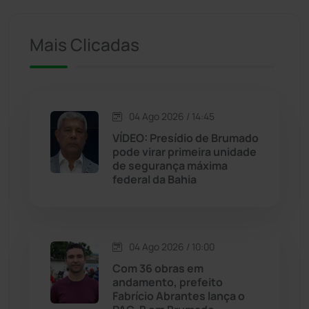
Ituaçu
(256)
Iuiu
(173)
Mais Clicadas
Jacaraci
(97)
Jequié
(311)
04 Ago 2026 / 14:45
VÍDEO: Presídio de Brumado
pode virar primeira unidade
Jussiape
(97)
de segurança máxima
federal da Bahia
Justiça
(1465)
Lagoa Real
(182)
04 Ago 2026 / 10:00
Licínio de Almeida
(118)
Com 36 obras em
andamento, prefeito
Fabrício Abrantes lança o
Livramento de Nossa...
(1338)