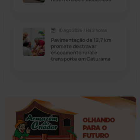
Érico Cardoso
(82)
Esportes
(522)
10 Ago 2026 / Há 2 horas
Pavimentação de 12,7 km
Eventos
(24)
promete destravar
escoamento rural e
transporte em Caturama
Feira da Mata
(23)
Guajeru
(130)
Guanambi
(3503)
Ibiassucê
(168)
Ibicoara
(221)