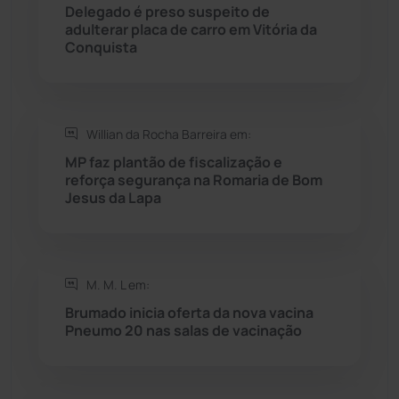
Delegado é preso suspeito de
adulterar placa de carro em Vitória da
Rio do Pires
(98)
Conquista
Saúde
(2430)
Willian da Rocha Barreira em:
Seabra
(51)
MP faz plantão de fiscalização e
reforça segurança na Romaria de Bom
Sebastião Laranjeiras
(96)
Jesus da Lapa
Sítio do Mato
(42)
Sudoeste Baiano
(1531)
M. M. L em:
Brumado inicia oferta da nova vacina
Pneumo 20 nas salas de vacinação
Tanhaçu
(427)
Tanque Novo
(126)