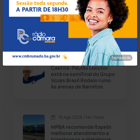
Educação de Livramento
Caturama
(66)
cresce no Ideb 2025 e
Secretário projeta busca
pela excelência
Chapada Diamantina
(430)
Condeúba
(133)
10 Ago 2026 / Há 1 hora
Fecha em 7s
Contendas do Sincorá
(79)
Caetité: Paulão Locutor
está na semifinal do Grupo
Cordeiros
(49)
Vozes Brasil Rodeio rumo
às arenas de Barretos
Dom Basílio
(391)
Economia
(1236)
10 Ago 2026 / Há 1 hora
MPBA recomenda Itapebi
Educação
(232)
melhorar atendimento a
hipertensos e diabéticos