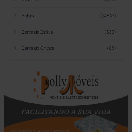
Bahia
(14547)
Barra da Estiva
(333)
Barra do Choça
(65)
Belo Campo
(57)
Bom Jesus da Lapa
(510)
Boquira
(152)
Botuporã
(73)
Brasil
(7681)