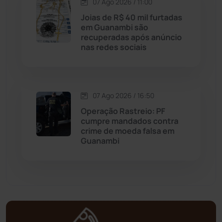
Matina
(71)
07 Ago 2026 / 11:00
Joias de R$ 40 mil furtadas
em Guanambi são
Mortugaba
(31)
recuperadas após anúncio
nas redes sociais
Mundo
(438)
Oliveira dos Brejinhos
(67)
07 Ago 2026 / 16:50
Operação Rastreio: PF
Palmas de Monte Alto
(266)
cumpre mandados contra
crime de moeda falsa em
Paramirim
(342)
Guanambi
Pindaí
(103)
Piripá
(90)
Planalto
(59)