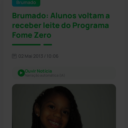
Brumado
Brumado: Alunos voltam a
receber leite do Programa
Fome Zero
02 Mai 2013 / 10:06
Ouvir Notícia
Narração automática (IA)