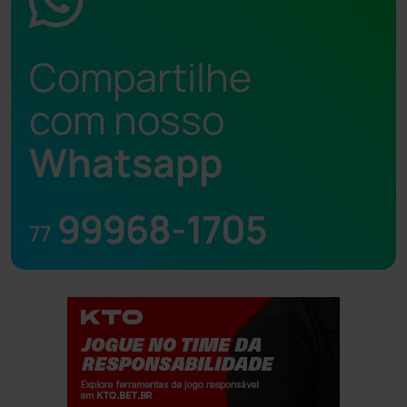
Compartilhe
com nosso
Whatsapp
99968-1705
77