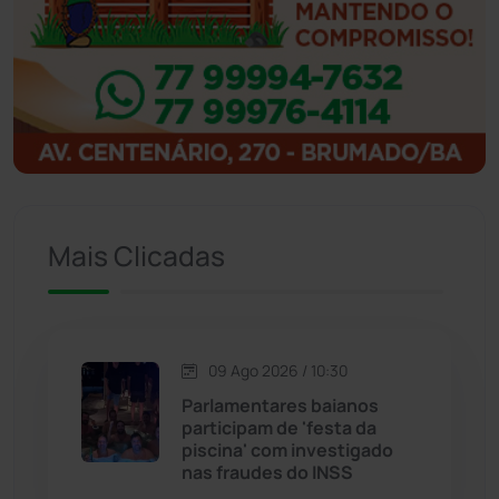
Ibipitanga
(116)
Ibitiara
(33)
Igaporã
(218)
Ituaçu
(256)
Mais Clicadas
Iuiu
(174)
Jacaraci
(97)
09 Ago 2026 / 10:30
Jequié
(314)
Parlamentares baianos
participam de 'festa da
piscina' com investigado
Jussiape
(98)
nas fraudes do INSS