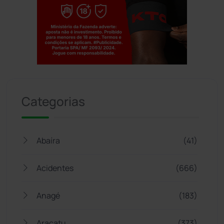
Jogue com responsabilidade. 18+
Categorias
Abaíra
(41)
Acidentes
(666)
Anagé
(183)
Aracatu
(373)