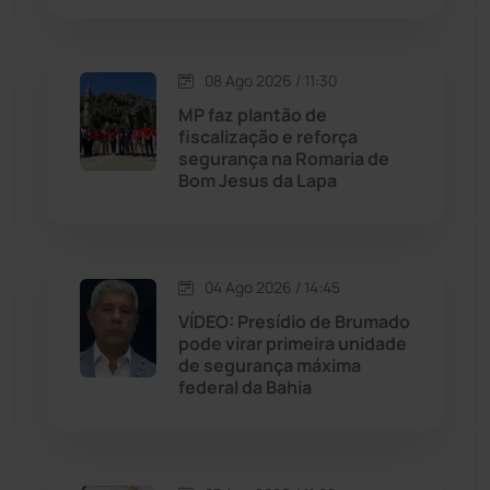
Justiça
(1472)
Lagoa Real
(182)
08 Ago 2026 / 11:30
MP faz plantão de
Licínio de Almeida
(118)
fiscalização e reforça
segurança na Romaria de
Bom Jesus da Lapa
Livramento de Nossa...
(1340)
Macaúbas
(716)
04 Ago 2026 / 14:45
Maetinga
(101)
VÍDEO: Presídio de Brumado
pode virar primeira unidade
de segurança máxima
Malhada
(82)
federal da Bahia
Malhada de Pedras
(508)