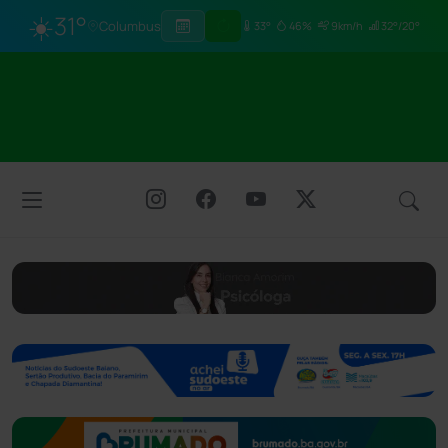
☀️
31°
Columbus
33°
46%
9km/h
32°/20°