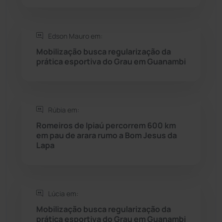
Rio do Pires
(98)
Saúde
(2427)
Edson Mauro em:
Mobilização busca regularização da
Seabra
(50)
prática esportiva do Grau em Guanambi
Sebastião Laranjeiras
(96)
Rúbia em:
Sítio do Mato
(42)
Romeiros de Ipiaú percorrem 600 km
em pau de arara rumo a Bom Jesus da
Sudoeste Baiano
(1530)
Lapa
Tanhaçu
(425)
Tanque Novo
(126)
Lúcia em:
Mobilização busca regularização da
prática esportiva do Grau em Guanambi
Tecnologia
(12)