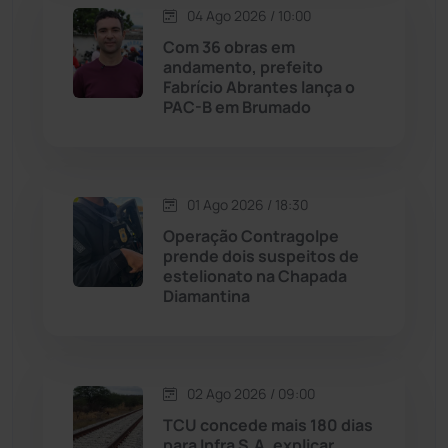
04 Ago 2026 / 10:00
Lagoa Real
(182)
Com 36 obras em
andamento, prefeito
Licínio de Almeida
(118)
Fabrício Abrantes lança o
PAC-B em Brumado
Livramento de Nossa...
(1338)
Macaúbas
(713)
01 Ago 2026 / 18:30
Operação Contragolpe
Maetinga
(101)
prende dois suspeitos de
estelionato na Chapada
Diamantina
Malhada
(82)
Malhada de Pedras
(507)
02 Ago 2026 / 09:00
Matina
(71)
TCU concede mais 180 dias
para Infra S.A. explicar