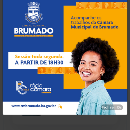
pulso e agredido a
capacetadas na zona rural
de Guanambi
Chapada Diamantina
(430)
Condeúba
(133)
06 Ago 2026 / Há 1 hora
Contendas do Sincorá
(79)
Idoso de 76 anos é preso
por estuprar criança com
Cordeiros
(49)
deficiência em Jequié
Dom Basílio
(391)
06 Ago 2026 / Há 1 hora
Economia
(1235)
Foragido por homicídio
qualificado é preso na
Fecha em 8s
Educação
(232)
Rodoviária de Guanambi
Érico Cardoso
(82)