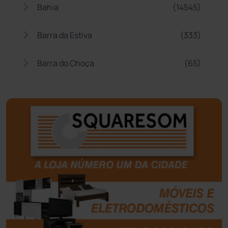
Bahia
(14545)
Barra da Estiva
(333)
Barra do Choça
(65)
Belo Campo
(57)
Bom Jesus da Lapa
(505)
Boquira
(152)
Botuporã
(72)
Brasil
(7679)