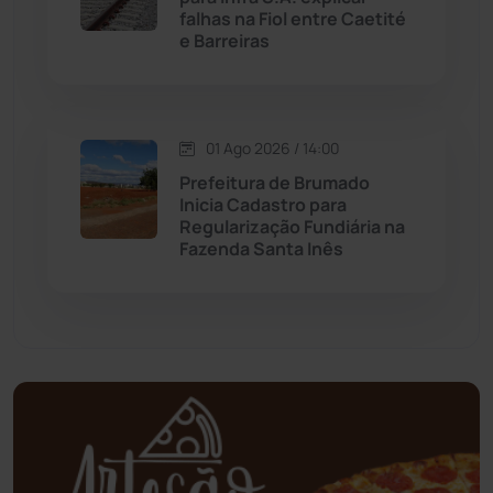
falhas na Fiol entre Caetité
Mortugaba
(31)
e Barreiras
Mundo
(436)
Oliveira dos Brejinhos
(67)
01 Ago 2026 / 14:00
Prefeitura de Brumado
Palmas de Monte Alto
(260)
Inicia Cadastro para
Regularização Fundiária na
Fazenda Santa Inês
Paramirim
(342)
Pindaí
(103)
Piripá
(90)
Planalto
(59)