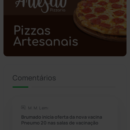
Poções
(182)
Polícia Civil
(57)
Polícia Militar
(27)
Política
(03)
Presidente Jânio Qu...
(125)
Comentários
Riacho de Santana
(309)
Rio de Contas
(410)
M. M. L em:
Rio do Antônio
(203)
Brumado inicia oferta da nova vacina
Pneumo 20 nas salas de vacinação