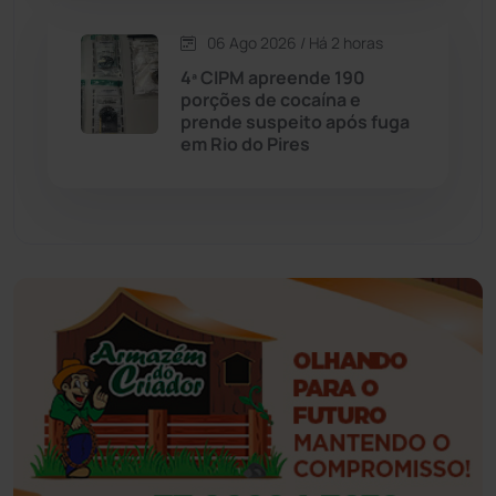
06 Ago 2026 / Há 2 horas
Esportes
(522)
4ª CIPM apreende 190
porções de cocaína e
Eventos
(24)
prende suspeito após fuga
em Rio do Pires
Feira da Mata
(23)
Guajeru
(130)
Guanambi
(3494)
Ibiassucê
(167)
Ibicoara
(220)
Ibipitanga
(116)