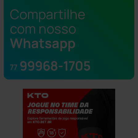
Compartilhe
com nosso
Whatsapp
99968-1705
77