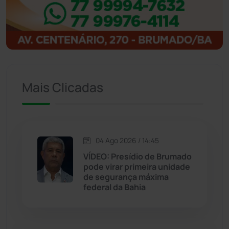
Ibitiara
(32)
Igaporã
(218)
Ituaçu
(256)
Mais Clicadas
Iuiu
(173)
Jacaraci
(97)
04 Ago 2026 / 14:45
VÍDEO: Presídio de Brumado
Jequié
(313)
pode virar primeira unidade
de segurança máxima
federal da Bahia
Jussiape
(97)
Justiça
(1466)