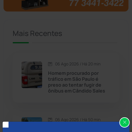
Brumado
(31955)
Caculé
(696)
Mais Recentes
Caetanos
(47)
Caetité
(1504)
06 Ago 2026 / Há 20 min
Candiba
(157)
Homem procurado por
tráfico em São Paulo é
Cândido Sales
(121)
preso ao tentar fugir de
ônibus em Cândido Sales
Caraíbas
(103)
Carinhanha
(299)
06 Ago 2026 / Há 50 min
Homem é esfaqueado no
Caturama
(65)