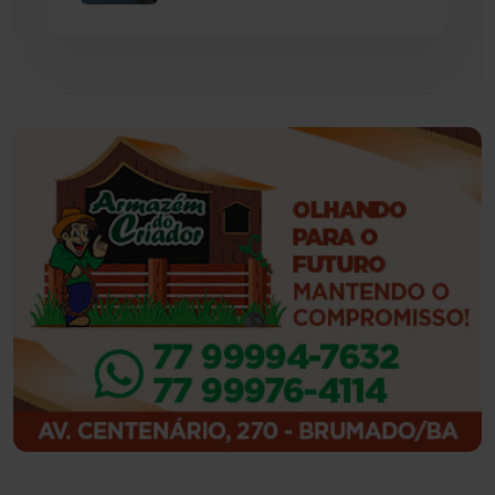
Feira da Mata
(23)
Guajeru
(130)
Guanambi
(3494)
Ibiassucê
(167)
Ibicoara
(220)
Ibipitanga
(116)
Ibitiara
(32)
Igaporã
(218)