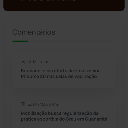
Política
(03)
Presidente Jânio Qu...
(125)
Comentários
Riacho de Santana
(309)
Rio de Contas
(410)
M. M. L em:
Brumado inicia oferta da nova vacina
Rio do Antônio
(203)
Pneumo 20 nas salas de vacinação
Rio do Pires
(98)
Edson Mauro em:
Saúde
(2427)
Mobilização busca regularização da
prática esportiva do Grau em Guanambi
Seabra
(50)