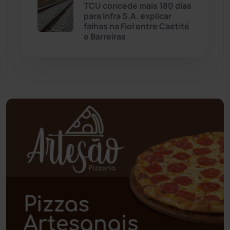
TCU concede mais 180 dias
para Infra S.A. explicar
Palmas de Monte Alto
(260)
falhas na Fiol entre Caetité
e Barreiras
Paramirim
(342)
Pindaí
(103)
Piripá
(90)
Planalto
(59)
Poções
(182)
Polícia Civil
(57)
Polícia Militar
(27)