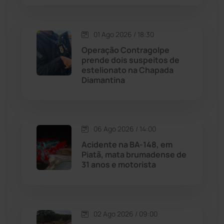
Livramento de Nossa...
(1338)
Macaúbas
(713)
01 Ago 2026 / 18:30
Operação Contragolpe
Maetinga
(101)
prende dois suspeitos de
estelionato na Chapada
Diamantina
Malhada
(82)
Malhada de Pedras
(507)
06 Ago 2026 / 14:00
Matina
(71)
Acidente na BA-148, em
Piatã, mata brumadense de
31 anos e motorista
Mortugaba
(31)
Mundo
(436)
02 Ago 2026 / 09:00
Oliveira dos Brejinhos
(67)