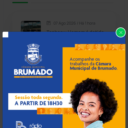
Caetité
(1504)
07 Ago 2026 / Há 1 hora
Candiba
(157)
Tanhaçu: Homem é detido
na BA-026 transportando
Cândido Sales
(121)
R$ 1,3 milhão em mala para
Alagoas
Caraíbas
(103)
Carinhanha
(299)
06 Ago 2026 / 18:30
Homem procurado por
Caturama
(65)
tráfico em São Paulo é
preso ao tentar fugir de
ônibus em Cândido Sales
Chapada Diamantina
(430)
Condeúba
(133)