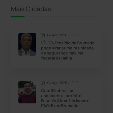
Ituaçu
(256)
Mais Clicadas
Iuiu
(173)
Jacaraci
(97)
04 Ago 2026 / 14:45
VÍDEO: Presídio de Brumado
Jequié
(313)
pode virar primeira unidade
de segurança máxima
federal da Bahia
Jussiape
(97)
Justiça
(1466)
04 Ago 2026 / 10:00
Lagoa Real
(182)
Com 36 obras em
andamento, prefeito
Licínio de Almeida
(118)
Fabrício Abrantes lança o
PAC-B em Brumado