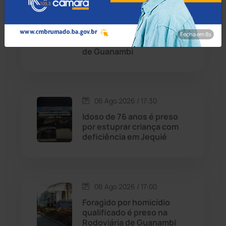
06 Ago 2026 / 18:00
Contendas do Sincorá
(79)
Homem é esfaqueado no
pulso e agredido a
Fecha em 7s
Cordeiros
(49)
capacetadas na zona rural
de Guanambi
Dom Basílio
(391)
Economia
(1235)
06 Ago 2026 / 17:30
Idoso de 76 anos é preso
Educação
(232)
por estuprar criança com
deficiência em Jequié
Érico Cardoso
(82)
Esportes
(522)
06 Ago 2026 / 17:00
Foragido por homicídio
Eventos
(24)
qualificado é preso na
Rodoviária de Guanambi