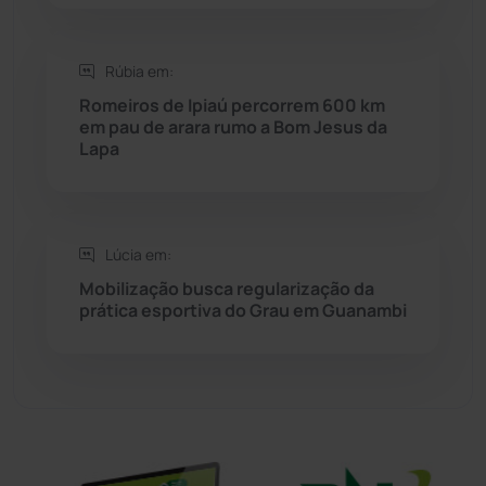
Sebastião Laranjeiras
(96)
Rúbia em:
Sítio do Mato
(42)
Romeiros de Ipiaú percorrem 600 km
em pau de arara rumo a Bom Jesus da
Lapa
Sudoeste Baiano
(1530)
Tanhaçu
(426)
Lúcia em:
Tanque Novo
(126)
Mobilização busca regularização da
prática esportiva do Grau em Guanambi
Tecnologia
(12)
Urandi
(156)
Vitória da Conquista
(2513)