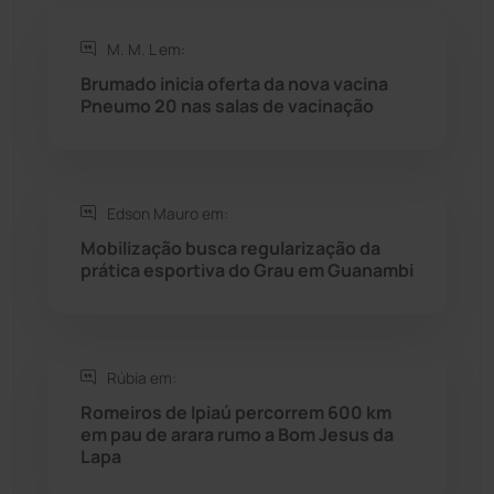
M. M. L em:
Rio do Antônio
(203)
Brumado inicia oferta da nova vacina
Pneumo 20 nas salas de vacinação
Rio do Pires
(98)
Saúde
(2427)
Edson Mauro em:
Seabra
(50)
Mobilização busca regularização da
prática esportiva do Grau em Guanambi
Sebastião Laranjeiras
(96)
Sítio do Mato
(42)
Rúbia em:
Romeiros de Ipiaú percorrem 600 km
Sudoeste Baiano
(1530)
em pau de arara rumo a Bom Jesus da
Lapa
Tanhaçu
(426)