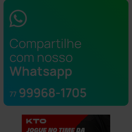
Compartilhe
com nosso
Whatsapp
99968-1705
77