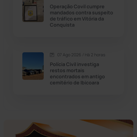
Operação Covil cumpre
Educação
(232)
mandados contra suspeito
de tráfico em Vitória da
Conquista
Érico Cardoso
(82)
Esportes
(522)
07 Ago 2026 / Há 2 horas
Eventos
(24)
Polícia Civil investiga
restos mortais
encontrados em antigo
Feira da Mata
(23)
cemitério de Ibicoara
Guajeru
(130)
Guanambi
(3495)
Ibiassucê
(167)