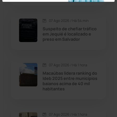
Carinhanha
(299)
07 Ago 2026 / Há 54 min
Caturama
(65)
Suspeito de chefiar tráfico
em Jequié é localizado e
preso em Salvador
Chapada Diamantina
(430)
Condeúba
(133)
07 Ago 2026 / Há 1 hora
Contendas do Sincorá
(79)
Macaúbas lidera ranking do
Ideb 2025 entre municípios
Cordeiros
(49)
baianos acima de 40 mil
habitantes
Dom Basílio
(391)
Economia
(1235)
07 Ago 2026 / Há 1 hora