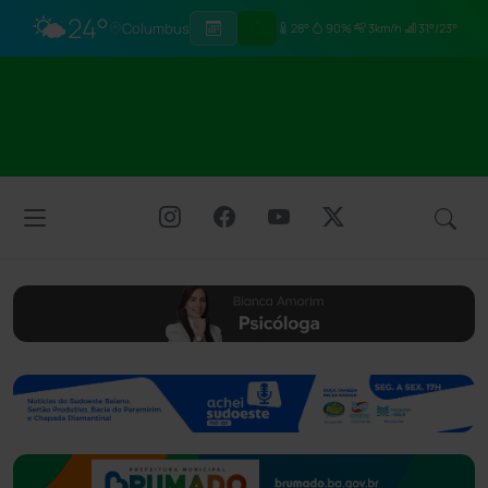
🌤️
24°
Columbus
28°
90%
3km/h
31°/23°