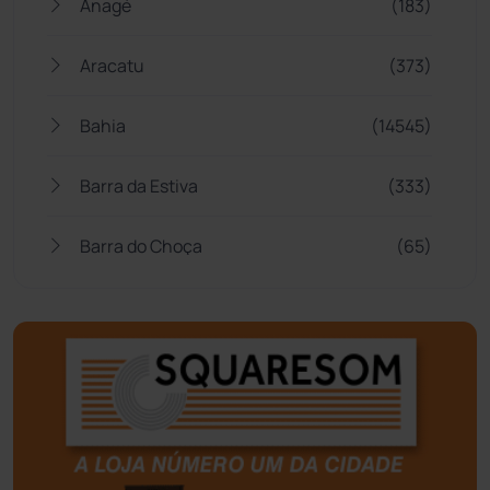
Anagé
(183)
Aracatu
(373)
Bahia
(14545)
Barra da Estiva
(333)
Barra do Choça
(65)
Belo Campo
(57)
Bom Jesus da Lapa
(505)
Boquira
(152)
Botuporã
(72)