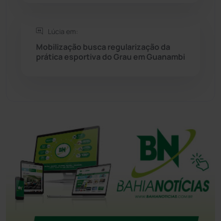
Tanque Novo
(126)
Lúcia em:
Mobilização busca regularização da
Tecnologia
(12)
prática esportiva do Grau em Guanambi
Urandi
(156)
Vitória da Conquista
(2514)