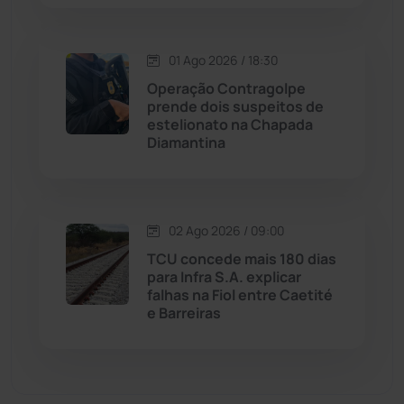
Malhada de Pedras
(507)
Matina
(71)
01 Ago 2026 / 18:30
Operação Contragolpe
prende dois suspeitos de
Mortugaba
(31)
estelionato na Chapada
Diamantina
Mundo
(436)
Oliveira dos Brejinhos
(67)
02 Ago 2026 / 09:00
Palmas de Monte Alto
(260)
TCU concede mais 180 dias
para Infra S.A. explicar
falhas na Fiol entre Caetité
Paramirim
(342)
e Barreiras
Pindaí
(103)