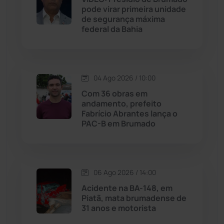
pode virar primeira unidade
Jussiape
(97)
de segurança máxima
federal da Bahia
Justiça
(1466)
Lagoa Real
(182)
04 Ago 2026 / 10:00
Licínio de Almeida
(118)
Com 36 obras em
andamento, prefeito
Fabrício Abrantes lança o
Livramento de Nossa...
(1338)
PAC-B em Brumado
Macaúbas
(714)
06 Ago 2026 / 14:00
Maetinga
(101)
Acidente na BA-148, em
Piatã, mata brumadense de
Malhada
(82)
31 anos e motorista