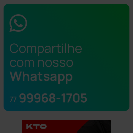
Compartilhe
com nosso
Whatsapp
99968-1705
77