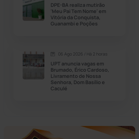
DPE-BA realiza mutirão
'Meu Pai Tem Nome' em
Educação
(232)
Vitória da Conquista,
Guanambi e Poções
Érico Cardoso
(82)
Esportes
(522)
06 Ago 2026 / Há 2 horas
UPT anuncia vagas em
Eventos
(24)
Brumado, Érico Cardoso,
Livramento de Nossa
Senhora, Dom Basílio e
Feira da Mata
(23)
Caculé
Guajeru
(130)
Guanambi
(3492)
Ibiassucê
(167)