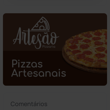
Piripá
(90)
Planalto
(59)
Poções
(182)
Polícia Civil
(57)
Polícia Militar
(27)
Política
(03)
Presidente Jânio Qu...
(125)
Riacho de Santana
(309)
Comentários