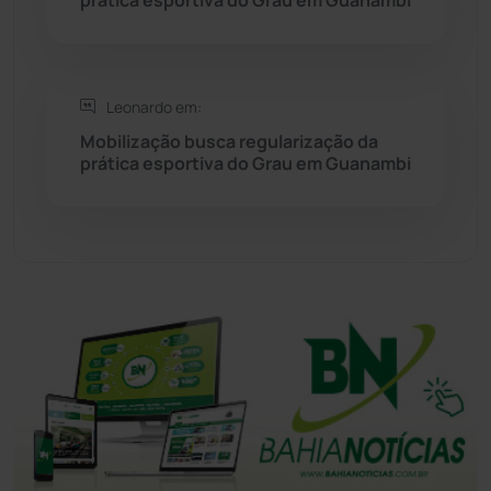
Tanhaçu
(425)
Tanque Novo
(126)
Leonardo em:
Tecnologia
(12)
Mobilização busca regularização da
prática esportiva do Grau em Guanambi
Urandi
(155)
Vitória da Conquista
(2513)