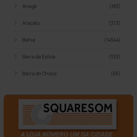
Anagé
(183)
Aracatu
(373)
Bahia
(14544)
Barra da Estiva
(333)
Barra do Choça
(65)
Belo Campo
(57)
Bom Jesus da Lapa
(505)
Boquira
(152)