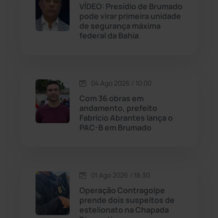
VÍDEO: Presídio de Brumado
pode virar primeira unidade
Jussiape
(97)
de segurança máxima
federal da Bahia
Justiça
(1465)
Lagoa Real
(182)
04 Ago 2026 / 10:00
Licínio de Almeida
(118)
Com 36 obras em
andamento, prefeito
Fabrício Abrantes lança o
Livramento de Nossa...
(1338)
PAC-B em Brumado
Macaúbas
(713)
01 Ago 2026 / 18:30
Maetinga
(101)
Operação Contragolpe
prende dois suspeitos de
Malhada
(82)
estelionato na Chapada