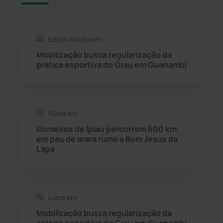
Rio de Contas
(410)
Rio do Antônio
(203)
Edson Mauro em:
Mobilização busca regularização da
Rio do Pires
(97)
prática esportiva do Grau em Guanambi
Saúde
(2427)
Rúbia em:
Seabra
(49)
Romeiros de Ipiaú percorrem 600 km
em pau de arara rumo a Bom Jesus da
Sebastião Laranjeiras
(96)
Lapa
Sítio do Mato
(42)
Sudoeste Baiano
(1530)
Lúcia em:
Mobilização busca regularização da
prática esportiva do Grau em Guanambi