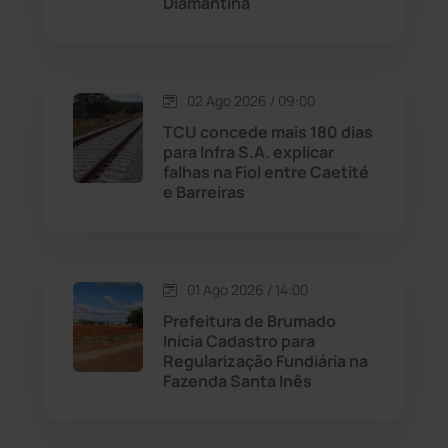
Diamantina
Malhada de Pedras
(507)
Matina
(71)
02 Ago 2026 / 09:00
TCU concede mais 180 dias
Mortugaba
(31)
para Infra S.A. explicar
falhas na Fiol entre Caetité
Mundo
(436)
e Barreiras
Oliveira dos Brejinhos
(67)
01 Ago 2026 / 14:00
Palmas de Monte Alto
(260)
Prefeitura de Brumado
Inicia Cadastro para
Paramirim
(342)
Regularização Fundiária na
Fazenda Santa Inês
Pindaí
(103)