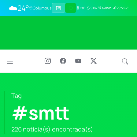
☁️
24°
Columbus
28°
91%
4km/h
29°/23°
Tag
#smtt
226 notícia(s) encontrada(s)