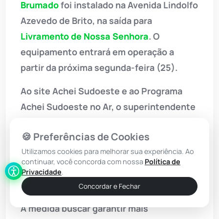
Brumado
foi instalado na Avenida Lindolfo
Azevedo de Brito, na saída para
Livramento de Nossa Senhora
. O
equipamento entrará em operação a
partir da próxima segunda-feira (25).
Ao site Achei Sudoeste e ao Programa
Achei Sudoeste no Ar, o superintendente
Osmar Botelho informou que o radar está
🍪 Preferências de Cookies
funcionando, por enquanto, em caráter
Utilizamos cookies para melhorar sua experiência. Ao
educativo. “Ele vai começar a gerar
continuar, você concorda com nossa
Política de
autuações a partir de segunda-feira (25)”,
Privacidade
.
afirmou.
Concordar e Fechar
A medida buscar garantir mais