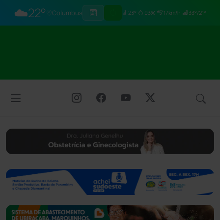
☁️
22°
Columbus
23°
93%
17km/h
33°/21°