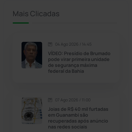
Iuiu
(173)
Mais Clicadas
Jacaraci
(97)
Jequié
(314)
04 Ago 2026 / 14:45
VÍDEO: Presídio de Brumado
Jussiape
(97)
pode virar primeira unidade
de segurança máxima
Justiça
(1470)
federal da Bahia
Lagoa Real
(182)
07 Ago 2026 / 11:00
Licínio de Almeida
(118)
Joias de R$ 40 mil furtadas
em Guanambi são
Livramento de Nossa...
(1338)
recuperadas após anúncio
nas redes sociais