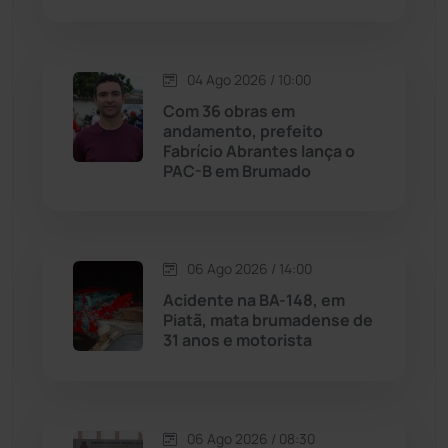
Macaúbas
(714)
Maetinga
(101)
04 Ago 2026 / 10:00
Com 36 obras em
Malhada
(82)
andamento, prefeito
Fabrício Abrantes lança o
PAC-B em Brumado
Malhada de Pedras
(508)
Matina
(71)
06 Ago 2026 / 14:00
Mortugaba
(31)
Acidente na BA-148, em
Piatã, mata brumadense de
31 anos e motorista
Mundo
(437)
Oliveira dos Brejinhos
(67)
06 Ago 2026 / 08:30