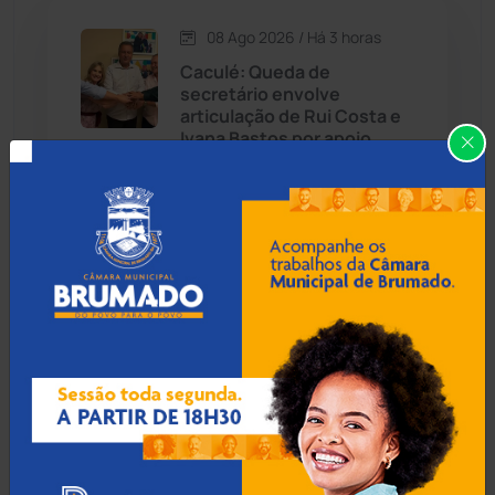
08 Ago 2026 / Há 3 horas
Candiba
(157)
Caculé: Queda de
secretário envolve
Cândido Sales
(121)
articulação de Rui Costa e
Ivana Bastos por apoio
eleitoral
Caraíbas
(103)
Carinhanha
(300)
07 Ago 2026 / 18:00
Caturama
(65)
Guanambi: 17º BPM
apreende quase R$ 3 mil
suspeito escondido em
Chapada Diamantina
(430)
short de motociclista
Condeúba
(133)
Contendas do Sincorá
(79)
07 Ago 2026 / 17:30