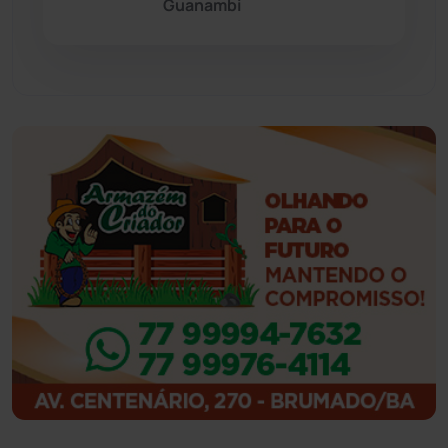
Guanambi
Guajeru
(130)
Guanambi
(3498)
Ibiassucê
(167)
Ibicoara
(221)
Ibipitanga
(116)
Ibitiara
(32)
Igaporã
(218)
Ituaçu
(256)