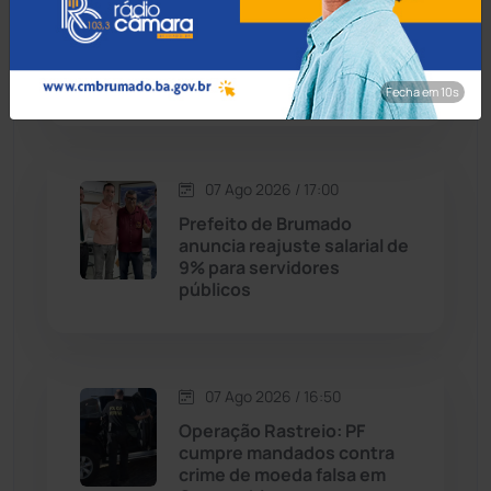
MP recomenda que escola
Cordeiros
(49)
readmita aluno autista
impedido de frequentar
aulas em Porto Seguro
Fecha em 8s
Dom Basílio
(391)
Economia
(1235)
07 Ago 2026 / 17:00
Educação
(232)
Prefeito de Brumado
anuncia reajuste salarial de
9% para servidores
Érico Cardoso
(82)
públicos
Esportes
(522)
07 Ago 2026 / 16:50
Eventos
(24)
Operação Rastreio: PF
cumpre mandados contra
Feira da Mata
(23)
crime de moeda falsa em