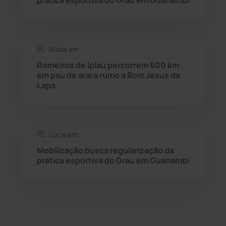
Sítio do Mato
(42)
Sudoeste Baiano
(1530)
Rúbia em:
Romeiros de Ipiaú percorrem 600 km
em pau de arara rumo a Bom Jesus da
Tanhaçu
(426)
Lapa
Tanque Novo
(126)
Tecnologia
(12)
Lúcia em:
Mobilização busca regularização da
Urandi
(157)
prática esportiva do Grau em Guanambi
Vitória da Conquista
(2514)