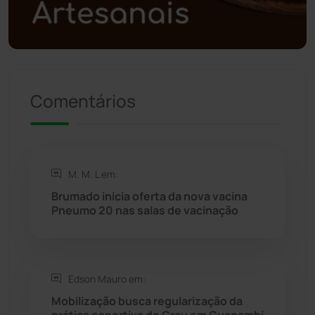
Presidente Jânio Qu...
(125)
Riacho de Santana
(309)
Comentários
Rio de Contas
(410)
Rio do Antônio
(203)
M. M. L em:
Rio do Pires
(98)
Brumado inicia oferta da nova vacina
Pneumo 20 nas salas de vacinação
Saúde
(2427)
Seabra
(50)
Edson Mauro em:
Mobilização busca regularização da
Sebastião Laranjeiras
(96)
prática esportiva do Grau em Guanambi