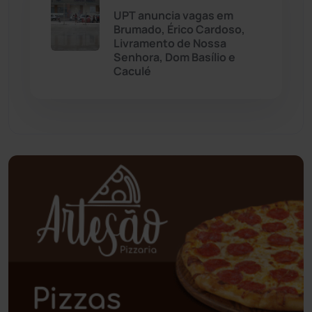
Palmas de Monte Alto
(261)
UPT anuncia vagas em
Brumado, Érico Cardoso,
Paramirim
(342)
Livramento de Nossa
Senhora, Dom Basílio e
Caculé
Pindaí
(103)
Piripá
(90)
Planalto
(59)
Poções
(182)
Polícia Civil
(58)
Polícia Militar
(27)
Política
(03)