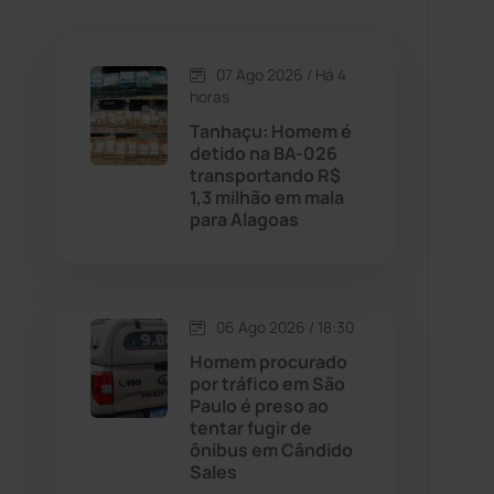
Caetanos
(47)
Caetité
(1504)
07 Ago 2026 / Há 4
horas
Candiba
(157)
Tanhaçu: Homem é
detido na BA-026
transportando R$
Cândido Sales
(121)
1,3 milhão em mala
para Alagoas
Caraíbas
(103)
Carinhanha
(299)
06 Ago 2026 / 18:30
Homem procurado
Caturama
(65)
por tráfico em São
Paulo é preso ao
tentar fugir de
Chapada Diamantina
(430)
ônibus em Cândido
Sales
Condeúba
(133)