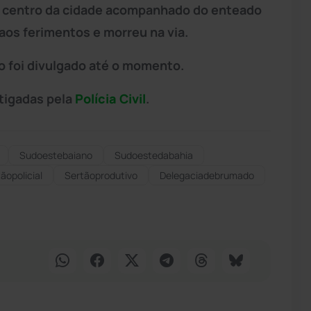
o centro da cidade acompanhado do enteado
 aos ferimentos e morreu na via.
o foi divulgado até o momento.
tigadas pela
Polícia Civil
.
Sudoestebaiano
Sudoestedabahia
ãopolicial
Sertãoprodutivo
Delegaciadebrumado