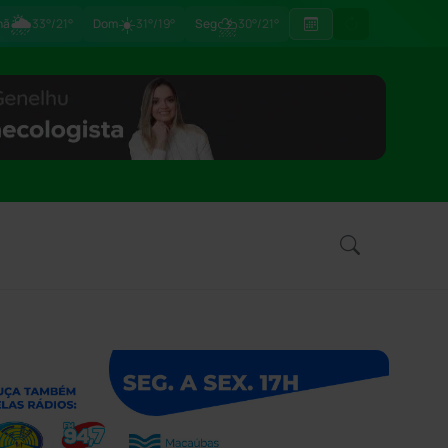
🌦
☀️
⛈
hã
33°/21°
Dom
31°/19°
Seg
30°/21°