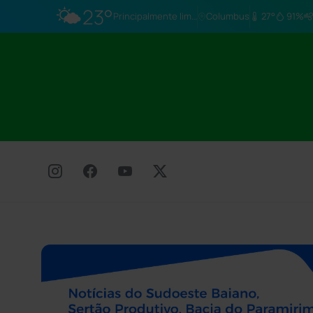
🌤️
23°
Principalmente limpo
Columbus
27°
91%