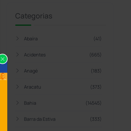
Categorias
Abaíra
(41)
Acidentes
(665)
Anagé
(183)
Aracatu
(373)
Bahia
(14545)
Barra da Estiva
(333)