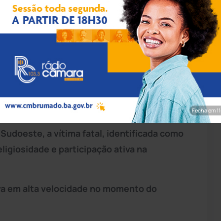
pp/Achei Sudoeste
ste domingo (30), no Bairro Baraúnas, em
essoas feridas. Duas motos se envolveram
Fecha em 10
udoeste, a vítima fatal, identificada como
ligiosidade e participação ativa na
va em alta velocidade no momento do