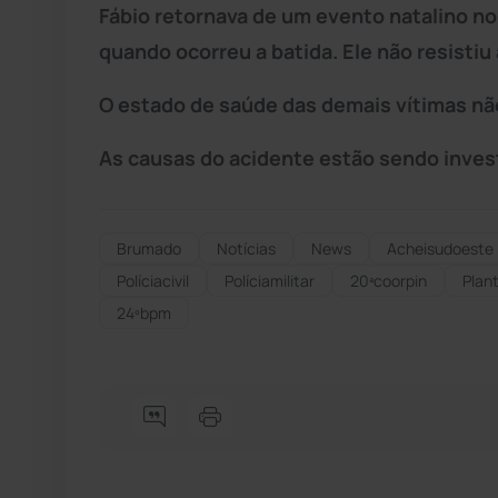
Fábio retornava de um evento natalino n
quando ocorreu a batida. Ele não resistiu
O estado de saúde das demais vítimas nã
As causas do acidente estão sendo inves
Brumado
Notícias
News
Acheisudoeste
Políciacivil
Políciamilitar
20ªcoorpin
Plant
24ºbpm