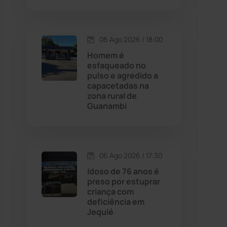
Contendas do Sincorá
(79)
06 Ago 2026 / 18:00
Cordeiros
(49)
Homem é
esfaqueado no
pulso e agredido a
Dom Basílio
(391)
capacetadas na
zona rural de
Guanambi
Economia
(1235)
Educação
(232)
06 Ago 2026 / 17:30
Érico Cardoso
(82)
Idoso de 76 anos é
preso por estuprar
criança com
Esportes
(522)
deficiência em
Jequié
Eventos
(24)