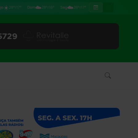
☀️
☁️
☁️
je
28°/17°
Dom
28°/16°
Seg
26°/17°