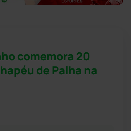
nho comemora 20
hapéu de Palha na