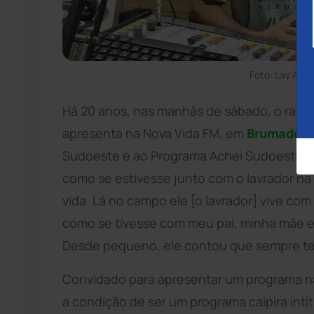
Foto: Lay Amo
Há 20 anos, nas manhãs de sábado, o radial
apresenta na Nova Vida FM, em
Brumado
, 
Sudoeste e ao Programa Achei Sudoeste no
como se estivesse junto com o lavrador na
vida. Lá no campo ele [o lavrador] vive co
como se tivesse com meu pai, minha mãe e m
Desde pequeno, ele contou que sempre tev
Convidado para apresentar um programa na
a condição de ser um programa caipira inti