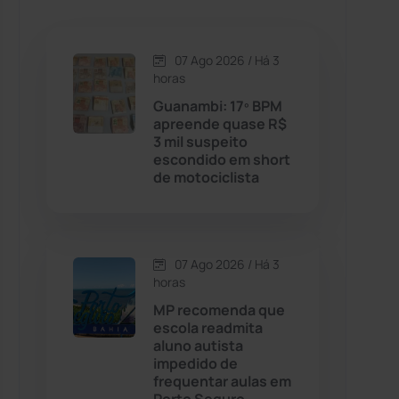
Caetanos
(47)
Caetité
(1504)
07 Ago 2026 / Há 3
horas
Candiba
(157)
Guanambi: 17º BPM
apreende quase R$
3 mil suspeito
Cândido Sales
(121)
escondido em short
de motociclista
Caraíbas
(103)
Carinhanha
(300)
07 Ago 2026 / Há 3
horas
Caturama
(65)
MP recomenda que
escola readmita
aluno autista
Chapada Diamantina
(430)
impedido de
frequentar aulas em
Condeúba
(133)