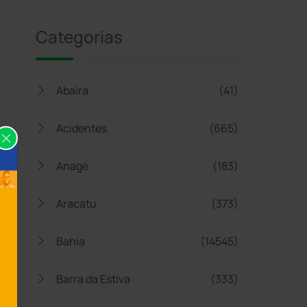
Categorias
Abaíra
(41)
Acidentes
(665)
Anagé
(183)
Aracatu
(373)
Bahia
(14545)
Barra da Estiva
(333)