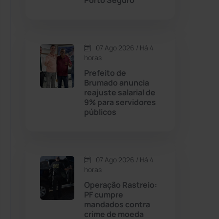
Porto Seguro
Contendas do Sincorá
(79)
07 Ago 2026 / Há 4
Cordeiros
(49)
horas
Prefeito de
Dom Basílio
(391)
Brumado anuncia
reajuste salarial de
9% para servidores
Economia
(1235)
públicos
Educação
(232)
Érico Cardoso
(82)
07 Ago 2026 / Há 4
horas
Operação Rastreio:
Esportes
(522)
PF cumpre
mandados contra
Eventos
(24)
crime de moeda