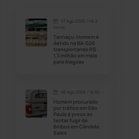
Caetanos
(47)
Caetité
(1504)
07 Ago 2026 / Há 2
horas
Candiba
(157)
Tanhaçu: Homem é
detido na BA-026
transportando R$
Cândido Sales
(121)
1,3 milhão em mala
para Alagoas
Caraíbas
(103)
Carinhanha
(299)
06 Ago 2026 / 18:30
Homem procurado
Caturama
(65)
por tráfico em São
Paulo é preso ao
tentar fugir de
Chapada Diamantina
(430)
ônibus em Cândido
Sales
Condeúba
(133)