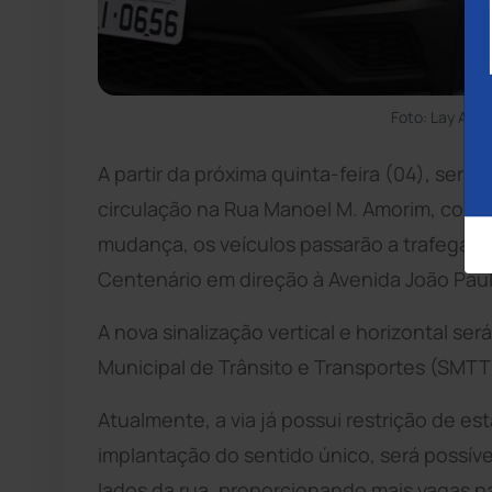
Foto: Lay Amo
A partir da próxima quinta-feira (04), será
circulação na Rua Manoel M. Amorim, con
mudança, os veículos passarão a trafegar 
Centenário em direção à Avenida João Paulo
A nova sinalização vertical e horizontal se
Municipal de Trânsito e Transportes (SMTT
Atualmente, a via já possui restrição de 
implantação do sentido único, será possív
lados da rua, proporcionando mais vagas p