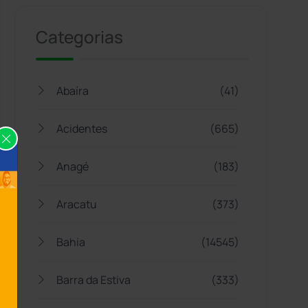
Categorias
Abaíra
(41)
Acidentes
(665)
Anagé
(183)
Aracatu
(373)
Bahia
(14545)
Barra da Estiva
(333)