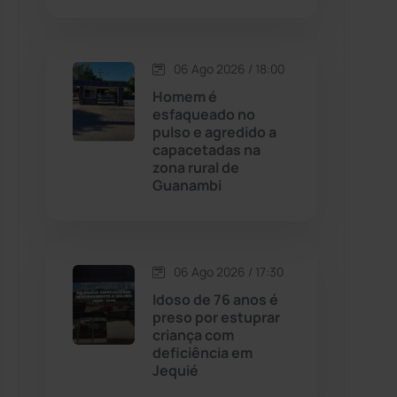
Contendas do Sincorá
(79)
06 Ago 2026 / 18:00
Cordeiros
(49)
Homem é
esfaqueado no
pulso e agredido a
Dom Basílio
(391)
capacetadas na
zona rural de
Guanambi
Economia
(1235)
Educação
(232)
06 Ago 2026 / 17:30
Érico Cardoso
(82)
Idoso de 76 anos é
preso por estuprar
criança com
Esportes
(522)
deficiência em
Jequié
Eventos
(24)