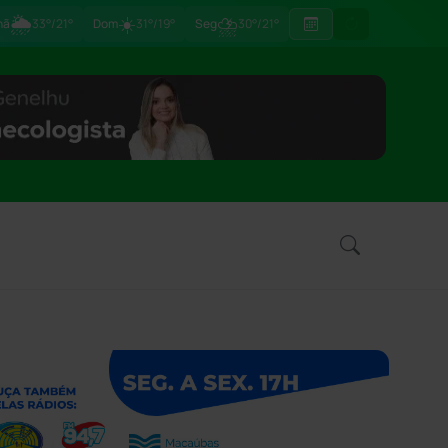
🌦
☀️
⛈
hã
33°/21°
Dom
31°/19°
Seg
30°/21°