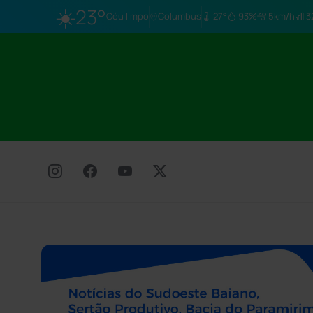
☀️
23°
Céu limpo
Columbus
27°
93%
5km/h
3