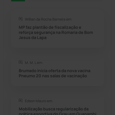
Rio de Contas
(411)
Willian da Rocha Barreira em:
Rio do Antônio
(203)
MP faz plantão de fiscalização e
reforça segurança na Romaria de Bom
Rio do Pires
(98)
Jesus da Lapa
Saúde
(2430)
M. M. L em:
Seabra
(51)
Brumado inicia oferta da nova vacina
Pneumo 20 nas salas de vacinação
Sebastião Laranjeiras
(96)
Sítio do Mato
(42)
Edson Mauro em:
Sudoeste Baiano
(1531)
Mobilização busca regularização da
prática esportiva do Grau em Guanambi