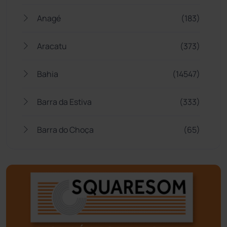
Anagé
(183)
Aracatu
(373)
Bahia
(14547)
Barra da Estiva
(333)
Barra do Choça
(65)
Belo Campo
(57)
Bom Jesus da Lapa
(510)
Boquira
(152)