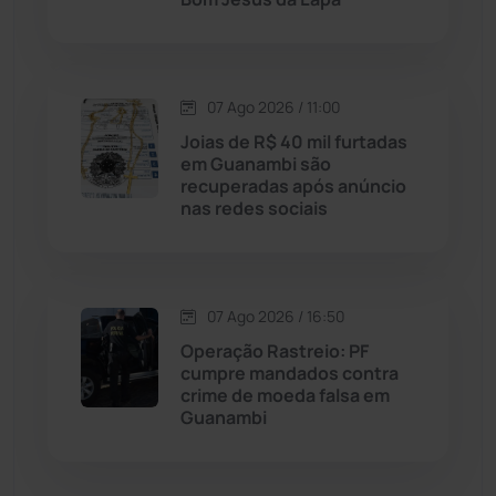
Malhada de Pedras
(508)
Matina
(71)
07 Ago 2026 / 11:00
Joias de R$ 40 mil furtadas
em Guanambi são
Mortugaba
(31)
recuperadas após anúncio
nas redes sociais
Mundo
(438)
Oliveira dos Brejinhos
(67)
07 Ago 2026 / 16:50
Operação Rastreio: PF
Palmas de Monte Alto
(266)
cumpre mandados contra
crime de moeda falsa em
Paramirim
(342)
Guanambi
Pindaí
(103)