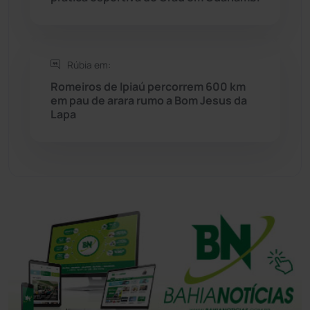
Tanhaçu
(427)
Tanque Novo
(126)
Rúbia em:
Romeiros de Ipiaú percorrem 600 km
Tecnologia
(12)
em pau de arara rumo a Bom Jesus da
Lapa
Urandi
(158)
Vitória da Conquista
(2517)