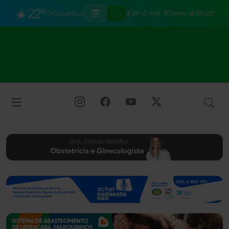
☀️
22°
Columbus
25°
94%
7km/h
29°/22°