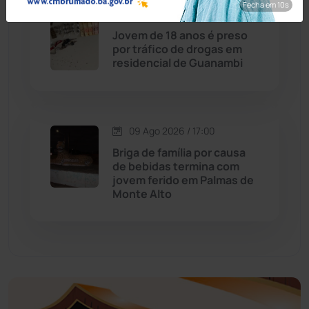
Fecha em 8s
Economia
(1236)
09 Ago 2026 / 17:30
Jovem de 18 anos é preso
Educação
(232)
por tráfico de drogas em
residencial de Guanambi
Érico Cardoso
(82)
Esportes
(522)
09 Ago 2026 / 17:00
Briga de família por causa
Eventos
(24)
de bebidas termina com
jovem ferido em Palmas de
Monte Alto
Feira da Mata
(23)
Guajeru
(130)
Guanambi
(3503)