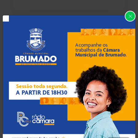
Caraíbas
(103)
Carinhanha
(300)
09 Ago 2026 / 19:55
Homem é preso por
Caturama
(65)
estupro de vulnerável e
violência sexual em
Juazeiro
Chapada Diamantina
(430)
Condeúba
(133)
09 Ago 2026 / 19:50
Contendas do Sincorá
(79)
Homem esfaqueia rival, é
cercado por multidão e
Cordeiros
(49)
acaba preso em Ribeirão do
Largo
Dom Basílio
(391)