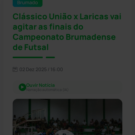
Brumado
Clássico União x Laricas vai
agitar as finais do
Campeonato Brumadense
de Futsal
02 Dez 2025 / 16:00
Ouvir Notícia
Narração automática (IA)