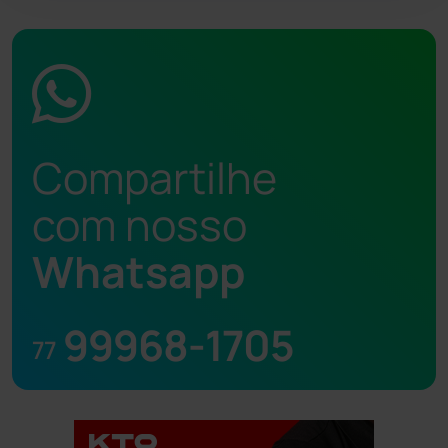
Compartilhe
com nosso
Whatsapp
99968-1705
77