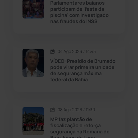
Parlamentares baianos
participam de 'festa da
piscina' com investigado
Jussiape
(98)
nas fraudes do INSS
Justiça
(1471)
Lagoa Real
(182)
04 Ago 2026 / 14:45
VÍDEO: Presídio de Brumado
Licínio de Almeida
(118)
pode virar primeira unidade
de segurança máxima
federal da Bahia
Livramento de Nossa...
(1339)
Macaúbas
(715)
08 Ago 2026 / 11:30
Maetinga
(101)
MP faz plantão de
fiscalização e reforça
segurança na Romaria de
Malhada
(82)
Bom Jesus da Lapa