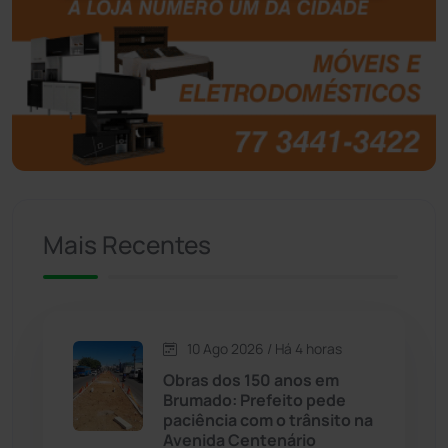
Botuporã
(73)
Brasil
(7681)
Brumado
(31966)
Caculé
(697)
Mais Recentes
Caetanos
(47)
Caetité
(1504)
10 Ago 2026 / Há 4 horas
Candiba
(157)
Obras dos 150 anos em
Brumado: Prefeito pede
Cândido Sales
(121)
paciência com o trânsito na
Avenida Centenário