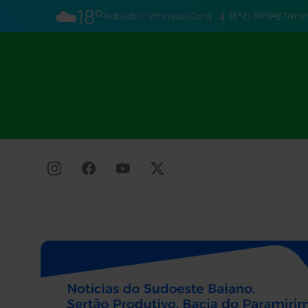
☁️
18°
Nublado
Vitória da Conq…
18°
89%
11km/