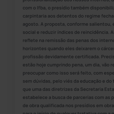
com o Ifba, o presídio também disponibili
carpintaria aos detentos do regime fecha
agosto. A proposta, conforme salientou, 
social e reduzir índices de reincidência.
reflete na remissão das penas dos intern
horizontes quando eles deixarem o cárce
profissão devidamente certificada. Prec
estão hoje cumprindo pena, um dia, vão r
preocupar como isso será feito, com espe
sem dúvidas, pelo viés da educação e do t
que uma das diretrizes da Secretaria Est
estabelece a busca de parcerias com as p
de obra qualificada nos presídios em obra
para o início de qualquer tratativa com 