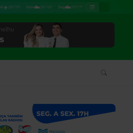
☀️
☁️
☁️
hã
28°/16°
Dom
28°/16°
Seg
26°/17°