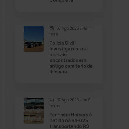
Conquista
Contendas do Sincorá
(79)
07 Ago 2026 / Há 1
Cordeiros
(49)
hora
Polícia Civil
Dom Basílio
(391)
investiga restos
mortais
encontrados em
Economia
(1235)
antigo cemitério de
Ibicoara
Educação
(232)
Érico Cardoso
(82)
07 Ago 2026 / Há 8
horas
Esportes
(522)
Tanhaçu: Homem é
detido na BA-026
Eventos
(24)
transportando R$