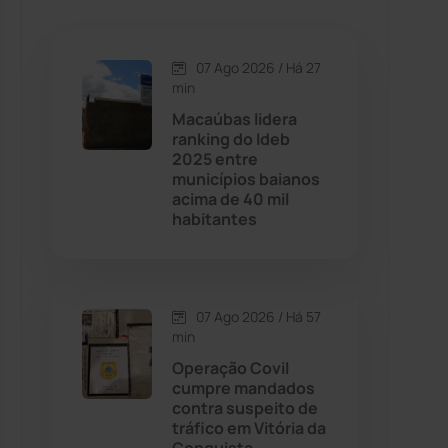
Caetanos
(47)
Caetité
(1504)
07 Ago 2026 / Há 27
min
Candiba
(157)
Macaúbas lidera
ranking do Ideb
2025 entre
Cândido Sales
(121)
municípios baianos
acima de 40 mil
habitantes
Caraíbas
(103)
Carinhanha
(299)
07 Ago 2026 / Há 57
Caturama
(65)
min
Operação Covil
cumpre mandados
Chapada Diamantina
(430)
contra suspeito de
tráfico em Vitória da
Condeúba
(133)