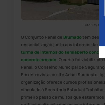
Foto: Lay Amo
O Conjunto Penal de
Brumado
tem desenv
ressocialização junto aos internos da un
turma de internos do semiaberto conclui
concreto armado.
O curso foi viabilizad
Penal, o Conselho Municipal de Seguranç
Em entrevista ao site Achei Sudoeste, Igo
organização oferece cursos profissionali
vinculado à Secretaria Estadual Trabalho,
primeiro passo de muitos que estaremos 
profissionalização dos nossos internos, 