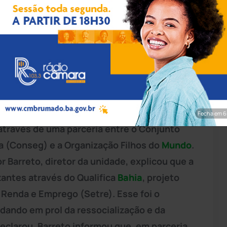
rim/Achei Sudoeste
olvido um importante trabalho de
idade. Nesta segunda-feira (21),
a primeira
u o curso de montador de estrutura de
Fecha em 5
o através de uma parceria entre o Conjunto
a (Conseg) e a Organização Filhos do
Mundo
.
r Barreto, diretor da unidade, explicou que a
zantes através do Qualifica
Bahia
, projeto
 Renda e Emprego (Setre). Esse foi o
dando em prol da ressocialização e da
declarou. Barreto informou que, em parceria