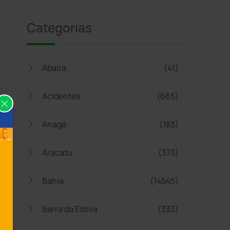
Categorias
Abaíra
(41)
Acidentes
(665)
Anagé
(183)
Aracatu
(373)
Bahia
(14545)
Barra da Estiva
(333)