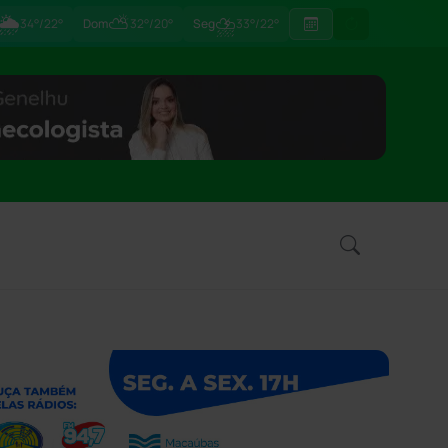
🌦
⛅
⛈
34°/22°
Dom
32°/20°
Seg
33°/22°