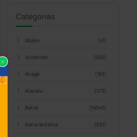
Categorias
Abaíra
(41)
Acidentes
(665)
Anagé
(183)
Aracatu
(373)
Bahia
(14545)
Barra da Estiva
(333)