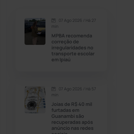
Caetanos
(47)
Caetité
(1504)
07 Ago 2026 / Há 27
min
Candiba
(157)
MPBA recomenda
correção de
irregularidades no
Cândido Sales
(121)
transporte escolar
em Ipiaú
Caraíbas
(103)
Carinhanha
(299)
07 Ago 2026 / Há 57
min
Caturama
(65)
Joias de R$ 40 mil
furtadas em
Guanambi são
Chapada Diamantina
(430)
recuperadas após
anúncio nas redes
Condeúba
(133)