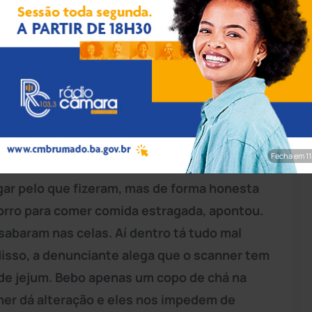
rim/Achei Sudoeste
ado
, o site Achei Sudoeste conversou com
dade. Eles continuam fazendo denúncias com
tentos pela direção do presídio. Segundo
o ventilador dentro do conjunto penal. A
Fecha em 9
 identificar, fez críticas com relação à
gar pelo que fizeram, mas de forma honesta
rro para comer comida estragada, apontou.
abaram nas celas. Aí dentro tá tudo mal
m disso, a denunciante alega que o scanner tem
 de jejum. Bebo apenas um copo de chá na
ner dá alteração e eles nos impedem de