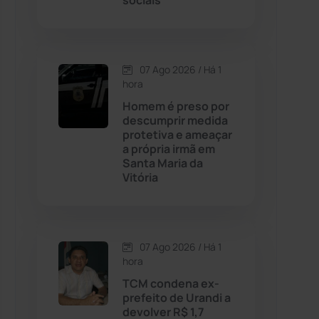
sociais
Contendas do Sincorá
(79)
07 Ago 2026 / Há 1
Cordeiros
(49)
hora
Homem é preso por
Dom Basílio
(391)
descumprir medida
protetiva e ameaçar
a própria irmã em
Economia
(1235)
Santa Maria da
Vitória
Educação
(232)
Érico Cardoso
(82)
07 Ago 2026 / Há 1
hora
Esportes
(522)
TCM condena ex-
prefeito de Urandi a
Eventos
(24)
devolver R$ 1,7