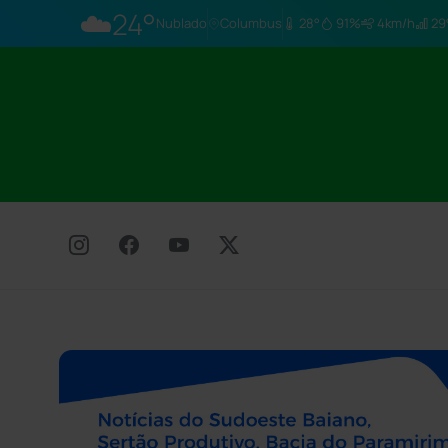
☁️
24°
Nublado
Columbus
28°
91%
4km/h
29