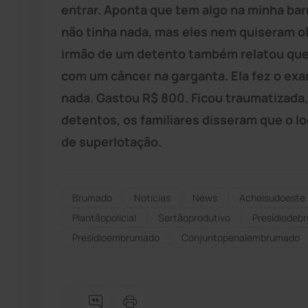
entrar. Aponta que tem algo na minha barr
não tinha nada, mas eles nem quiseram olh
irmão de um detento também relatou que
com um câncer na garganta. Ela fez o e
nada. Gastou R$ 800. Ficou traumatizada
detentos, os familiares disseram que o l
de superlotação.
Brumado
Notícias
News
Acheisudoeste
Plantãopolicial
Sertãoprodutivo
Presídiodeb
Presídioembrumado
Conjuntopenalembrumado