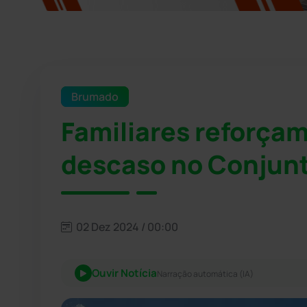
Brumado
Familiares reforça
descaso no Conjun
02 Dez 2024 / 00:00
Ouvir Notícia
Narração automática (IA)