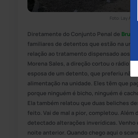
Foto: Lay Amo
Diretamente do Conjunto Penal de
Brum
familiares de detentos que estão na uni
relação ao tratamento dispensado aos de
Morena Sales, a direção cortou o rádio e 
esposa de um detento, que preferiu não se
alimentação na unidade. Eles têm que pa
porque ninguém é bicho, ninguém é cacho
Ela também relatou que duas beliches des
feito. Vai de mal a pior, completou. Alé
detectado alterações inverídicas. Venho
noite anterior. Quando chego aqui o scan