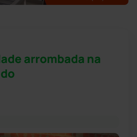
dade arrombada na
ado