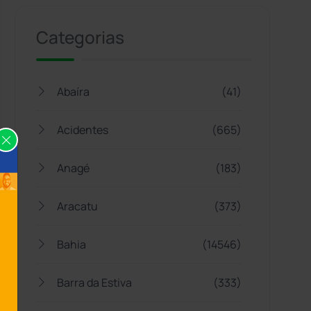
Categorias
Abaíra
(41)
Acidentes
(665)
Anagé
(183)
Aracatu
(373)
Bahia
(14546)
Barra da Estiva
(333)