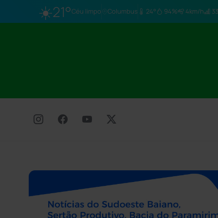
☀️
21°
Céu limpo
Columbus
24°
94%
4km/h
33