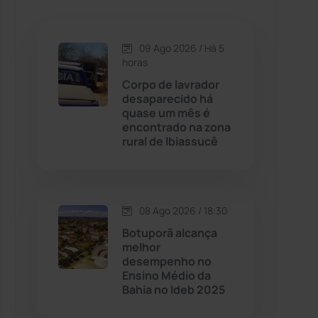
Caetanos
(47)
Caetité
(1504)
09 Ago 2026 / Há 5
horas
Candiba
(157)
Corpo de lavrador
desaparecido há
quase um mês é
Cândido Sales
(121)
encontrado na zona
rural de Ibiassucê
Caraíbas
(103)
Carinhanha
(300)
08 Ago 2026 / 18:30
Botuporã alcança
Caturama
(65)
melhor
desempenho no
Ensino Médio da
Chapada Diamantina
(430)
Bahia no Ideb 2025
Condeúba
(133)