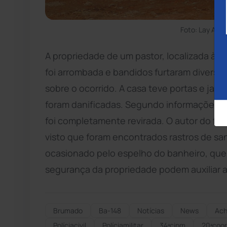
Foto: Lay Amo
A propriedade de um pastor, localizada às 
foi arrombada e bandidos furtaram diversos
sobre o ocorrido. A casa teve portas e jane
foram danificadas. Segundo informações ob
foi completamente revirada. O autor do fur
visto que foram encontrados rastros de san
ocasionado pelo espelho do banheiro, que
segurança da propriedade podem auxiliar a p
Brumado
Ba-148
Notícias
News
Ach
Políciacivil
Políciamilitar
34ªcipm
20ªcoor