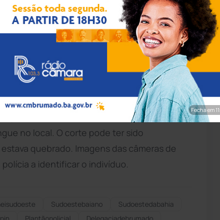
rim/Achei Sudoeste
margens da BA-148, na zona rural de Brumado,
 objetos. O vizinho foi quem avisou o pastor
las destruídas. Até as placas de energia solar
tidas pelo site Achei Sudoeste, a residência
Fecha em 9
to, possivelmente, se cortou durante o crime,
gue no local. O corte pode ter sido
 estava quebrado. Imagens das câmeras de
olícia a identificar o indivíduo.
eisudoeste
Sudoestebaiano
Sudoestedabahia
pin
Plantãopolicial
Delegaciadebrumado