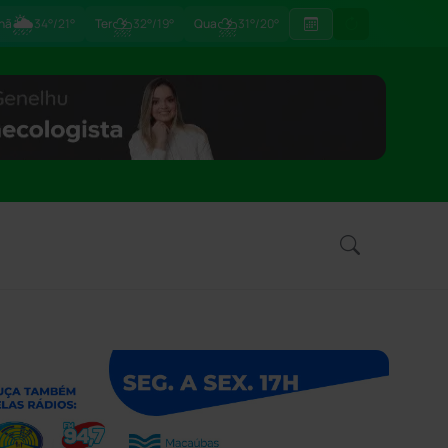
🌦
⛈
⛈
hã
34°/21°
Ter
32°/19°
Qua
31°/20°