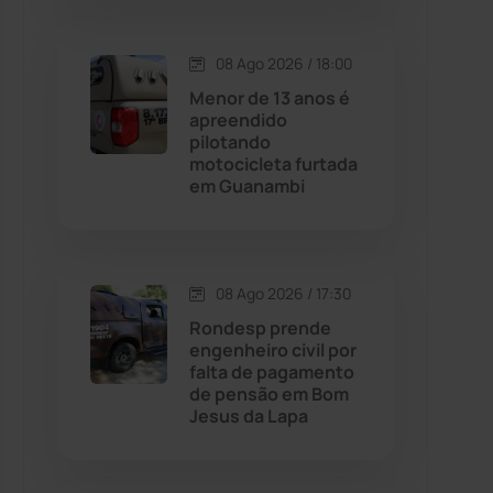
Contendas do Sincorá
(79)
08 Ago 2026 / 18:00
Menor de 13 anos é
Cordeiros
(49)
apreendido
pilotando
motocicleta furtada
Dom Basílio
(391)
em Guanambi
Economia
(1236)
08 Ago 2026 / 17:30
Educação
(232)
Rondesp prende
engenheiro civil por
Érico Cardoso
(82)
falta de pagamento
de pensão em Bom
Jesus da Lapa
Esportes
(522)
Eventos
(24)