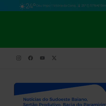
☀️
24°
Céu limpo
Vitória da Conq…
25°
57%
6km