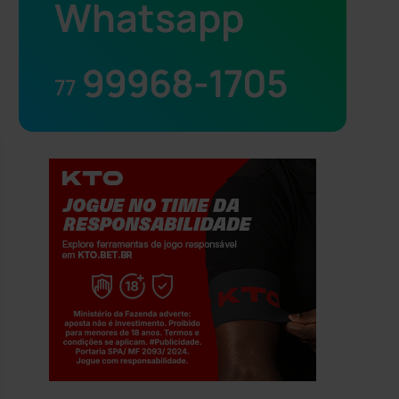
Whatsapp
99968-1705
77
Jogue com responsabilidade. 18+