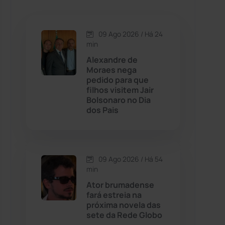
Caetanos
(47)
Caetité
(1504)
09 Ago 2026 / Há 24
min
Candiba
(157)
Alexandre de
Moraes nega
pedido para que
Cândido Sales
(121)
filhos visitem Jair
Bolsonaro no Dia
dos Pais
Caraíbas
(103)
Carinhanha
(300)
09 Ago 2026 / Há 54
Caturama
(65)
min
Ator brumadense
fará estreia na
Chapada Diamantina
(430)
próxima novela das
sete da Rede Globo
Condeúba
(133)