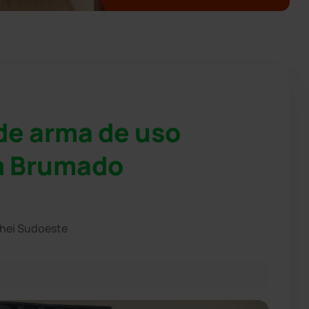
nde arma de uso
em Brumado
chei Sudoeste