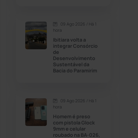
Contendas do Sincorá
(79)
09 Ago 2026 / Há 1
hora
Cordeiros
(49)
Ibitiara volta a
integrar Consórcio
Dom Basílio
(391)
de
Desenvolvimento
Sustentável da
Economia
(1236)
Bacia do Paramirim
Educação
(232)
Érico Cardoso
(82)
09 Ago 2026 / Há 1
hora
Homem é preso
Esportes
(522)
com pistola Glock
9mm e celular
Eventos
(24)
roubado na BA-026,