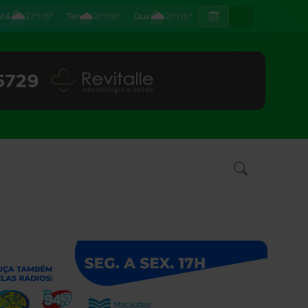
🌦
🌧
🌦
hã
27°/15°
Ter
21°/16°
Qua
21°/15°