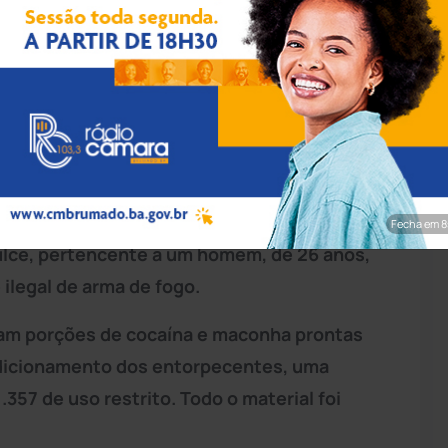
ação/Polícia Civil
s, uma arma de fogo de calibre restrito e
entorpecentes, nesta quarta-feira (1º),
de busca e apreensão em
Brumado
.
Criminal da Comarca de Brumado e cumprida
Fecha em 6
Dulce, pertencente a um homem, de 26 anos,
 ilegal de arma de fogo.
ram porções de cocaína e maconha prontas
ndicionamento dos entorpecentes, uma
.357 de uso restrito. Todo o material foi