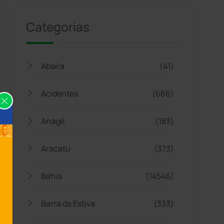
Categorias
Abaíra
(41)
Acidentes
(666)
Anagé
(183)
Aracatu
(373)
Bahia
(14546)
Barra da Estiva
(333)