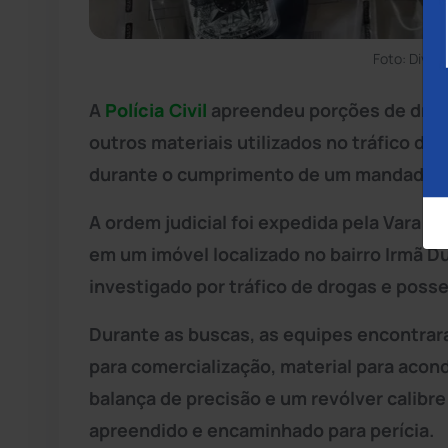
Foto: Divulg
A
Polícia Civil
apreendeu porções de droga
outros materiais utilizados no tráfico de 
durante o cumprimento de um mandado 
A ordem judicial foi expedida pela Vara 
em um imóvel localizado no bairro Irmã 
investigado por tráfico de drogas e posse
Durante as buscas, as equipes encontra
para comercialização, material para aco
balança de precisão e um revólver calibre 
apreendido e encaminhado para perícia.