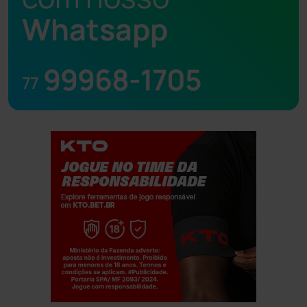
Whatsapp
99968-1705
77