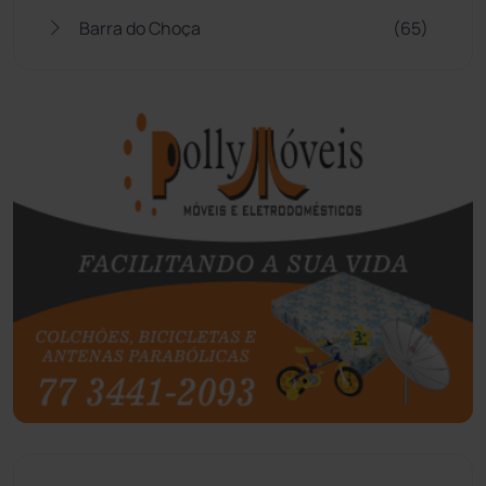
Barra do Choça
(65)
Belo Campo
(57)
Bom Jesus da Lapa
(507)
Boquira
(152)
Botuporã
(72)
Brasil
(7680)
Brumado
(31958)
Caculé
(696)