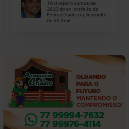
Eventos
(24)
TCM rejeita contas de
2023 do ex-prefeito de
Encruzilhada e aplica multa
Feira da Mata
(23)
de R$ 3 mil
Guajeru
(130)
Guanambi
(3498)
Ibiassucê
(167)
Ibicoara
(221)
Ibipitanga
(116)
Ibitiara
(32)
Igaporã
(218)