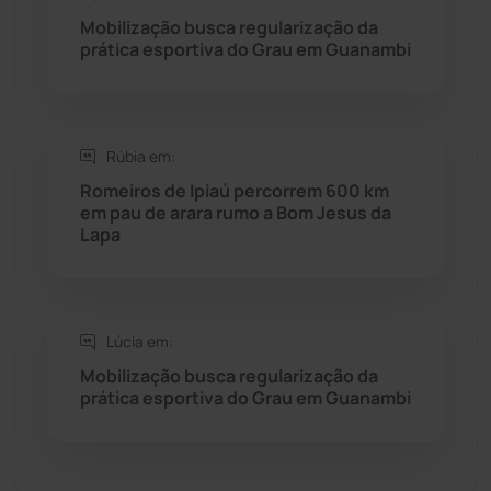
Seabra
(50)
Mobilização busca regularização da
prática esportiva do Grau em Guanambi
Sebastião Laranjeiras
(96)
Sítio do Mato
(42)
Rúbia em:
Romeiros de Ipiaú percorrem 600 km
Sudoeste Baiano
(1530)
em pau de arara rumo a Bom Jesus da
Lapa
Tanhaçu
(426)
Tanque Novo
(126)
Lúcia em:
Mobilização busca regularização da
Tecnologia
(12)
prática esportiva do Grau em Guanambi
Urandi
(157)