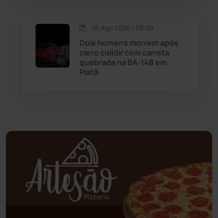
Oliveira dos Brejinhos
(67)
06 Ago 2026 / 08:00
Dois homens morrem após
Palmas de Monte Alto
(261)
carro colidir com carreta
quebrada na BA-148 em
Paramirim
(342)
Piatã
Pindaí
(103)
Piripá
(90)
Planalto
(59)
Poções
(182)
Polícia Civil
(58)