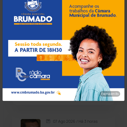
Condeúba
(133)
07 Ago 2026 / Há 3 horas
Contendas do Sincorá
(79)
Prefeito de Brumado
anuncia reajuste salarial de
Cordeiros
(49)
9% para servidores
públicos
Dom Basílio
(391)
Economia
(1235)
07 Ago 2026 / Há 3 horas
Operação Rastreio: PF
Educação
(232)
cumpre mandados contra
crime de moeda falsa em
Guanambi
Fecha em 7s
Érico Cardoso
(82)
Esportes
(522)
07 Ago 2026 / Há 3 horas