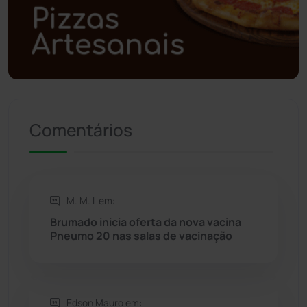
Polícia Militar
(27)
Política
(03)
Presidente Jânio Qu...
(125)
Comentários
Riacho de Santana
(309)
Rio de Contas
(410)
M. M. L em:
Rio do Antônio
(203)
Brumado inicia oferta da nova vacina
Pneumo 20 nas salas de vacinação
Rio do Pires
(98)
Saúde
(2427)
Edson Mauro em: