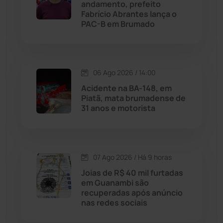
andamento, prefeito
Fabrício Abrantes lança o
Livramento de Nossa...
(1338)
PAC-B em Brumado
Macaúbas
(714)
06 Ago 2026 / 14:00
Maetinga
(101)
Acidente na BA-148, em
Piatã, mata brumadense de
Malhada
(82)
31 anos e motorista
Malhada de Pedras
(508)
Matina
(71)
07 Ago 2026 / Há 9 horas
Joias de R$ 40 mil furtadas
em Guanambi são
Mortugaba
(31)
recuperadas após anúncio
nas redes sociais
Mundo
(437)