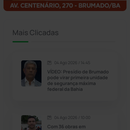
Ituaçu
(256)
Iuiu
(173)
Mais Clicadas
Jacaraci
(97)
Jequié
(314)
04 Ago 2026 / 14:45
VÍDEO: Presídio de Brumado
pode virar primeira unidade
Jussiape
(97)
de segurança máxima
federal da Bahia
Justiça
(1470)
Lagoa Real
(182)
04 Ago 2026 / 10:00
Licínio de Almeida
(118)
Com 36 obras em