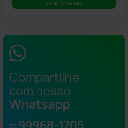
Compartilhe
com nosso
Whatsapp
99968-1705
77