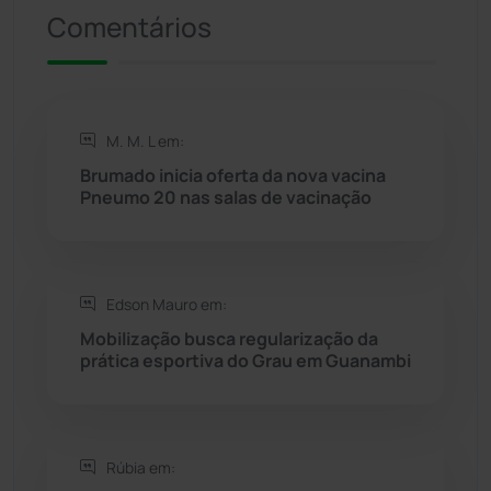
Presidente Jânio Qu...
(125)
Comentários
Riacho de Santana
(309)
Rio de Contas
(410)
M. M. L em:
Brumado inicia oferta da nova vacina
Rio do Antônio
(203)
Pneumo 20 nas salas de vacinação
Rio do Pires
(98)
Edson Mauro em:
Saúde
(2427)
Mobilização busca regularização da
prática esportiva do Grau em Guanambi
Seabra
(50)
Sebastião Laranjeiras
(96)
Rúbia em: