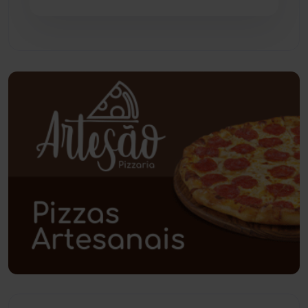
Paramirim
(342)
Pindaí
(103)
Piripá
(90)
Planalto
(59)
Poções
(182)
Polícia Civil
(57)
Polícia Militar
(27)
Política
(03)