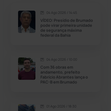
Jacaraci
(97)
04 Ago 2026 / 14:45
VÍDEO: Presídio de Brumado
Jequié
(313)
pode virar primeira unidade
de segurança máxima
federal da Bahia
Jussiape
(97)
Justiça
(1466)
04 Ago 2026 / 10:00
Lagoa Real
(182)
Com 36 obras em
andamento, prefeito
Licínio de Almeida
(118)
Fabrício Abrantes lança o
PAC-B em Brumado
Livramento de Nossa...
(1338)
Macaúbas
(713)
01 Ago 2026 / 18:30