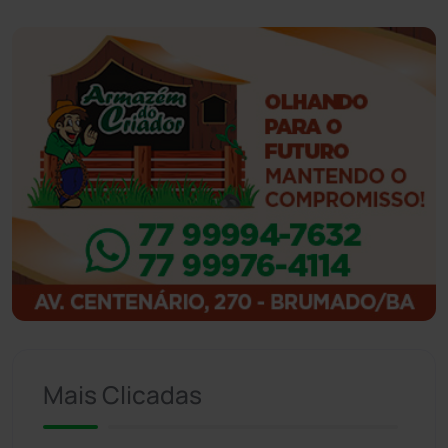
Guanambi
(3494)
Ibiassucê
(167)
Ibicoara
(220)
Ibipitanga
(116)
Ibitiara
(32)
Igaporã
(218)
Ituaçu
(256)
Mais Clicadas
Iuiu
(173)