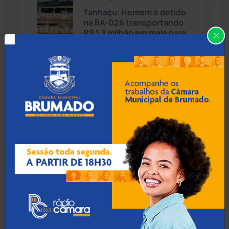
Candiba
(157)
Tanhaçu: Homem é detido
na BA-026 transportando
Cândido Sales
(121)
R$ 1,3 milhão em mala para
Alagoas
Caraíbas
(103)
Carinhanha
(299)
06 Ago 2026 / 18:30
Homem procurado por
Caturama
(65)
tráfico em São Paulo é
preso ao tentar fugir de
ônibus em Cândido Sales
Chapada Diamantina
(430)
Condeúba
(133)
06 Ago 2026 / 18:00
Contendas do Sincorá
(79)
Homem é esfaqueado no
pulso e agredido a
Cordeiros
(49)
capacetadas na zona rural