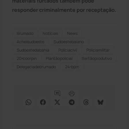
materiais furtados também pode
responder criminalmente por receptação.
Brumado
Notícias
News
Acheisudoeste
Sudoestebaiano
Sudoestedabahia
Políciacivil
Políciamilitar
20ªcoorpin
Plantãopolicial
Sertãoprodutivo
Delegaciadebrumado
24ºbpm