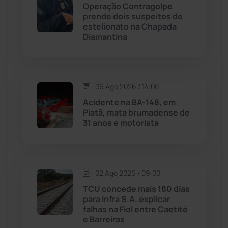
Operação Contragolpe
Maetinga
(101)
prende dois suspeitos de
estelionato na Chapada
Diamantina
Malhada
(82)
Malhada de Pedras
(507)
06 Ago 2026 / 14:00
Matina
(71)
Acidente na BA-148, em
Piatã, mata brumadense de
31 anos e motorista
Mortugaba
(31)
Mundo
(436)
02 Ago 2026 / 09:00
Oliveira dos Brejinhos
(67)
TCU concede mais 180 dias
para Infra S.A. explicar
Palmas de Monte Alto
(260)
falhas na Fiol entre Caetité
e Barreiras