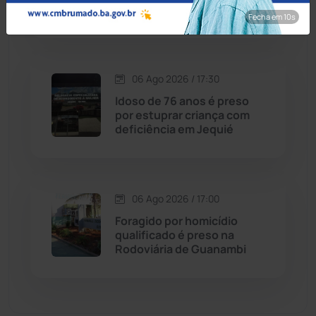
de Guanambi
Fecha em 8s
Dom Basílio
(391)
Economia
(1235)
06 Ago 2026 / 17:30
Idoso de 76 anos é preso
Educação
(232)
por estuprar criança com
deficiência em Jequié
Érico Cardoso
(82)
Esportes
(522)
06 Ago 2026 / 17:00
Foragido por homicídio
Eventos
(24)
qualificado é preso na
Rodoviária de Guanambi
Feira da Mata
(23)
Guajeru
(130)