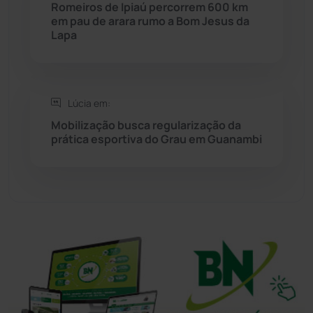
Sítio do Mato
(42)
Romeiros de Ipiaú percorrem 600 km
em pau de arara rumo a Bom Jesus da
Lapa
Sudoeste Baiano
(1530)
Tanhaçu
(426)
Lúcia em:
Tanque Novo
(126)
Mobilização busca regularização da
prática esportiva do Grau em Guanambi
Tecnologia
(12)
Urandi
(156)
Vitória da Conquista
(2513)