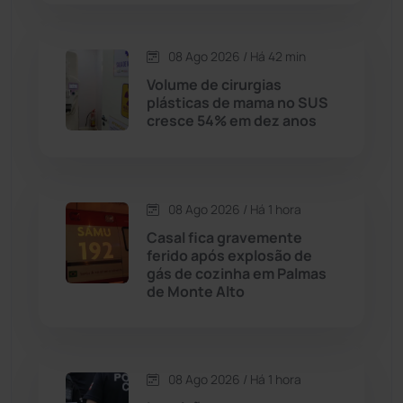
Carinhanha
(300)
08 Ago 2026 / Há 42 min
Caturama
(65)
Volume de cirurgias
plásticas de mama no SUS
cresce 54% em dez anos
Chapada Diamantina
(430)
Condeúba
(133)
08 Ago 2026 / Há 1 hora
Contendas do Sincorá
(79)
Casal fica gravemente
ferido após explosão de
Cordeiros
(49)
gás de cozinha em Palmas
de Monte Alto
Dom Basílio
(391)
Economia
(1235)
08 Ago 2026 / Há 1 hora