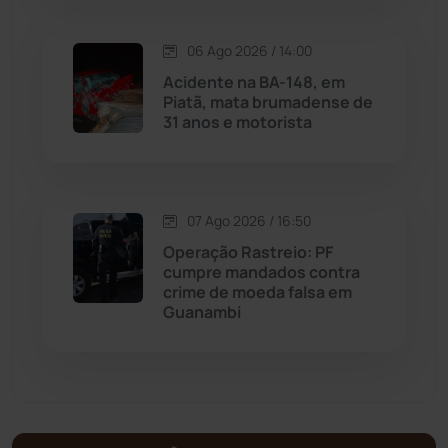
Matina
(71)
06 Ago 2026 / 14:00
Acidente na BA-148, em
Piatã, mata brumadense de
Mortugaba
(31)
31 anos e motorista
Mundo
(437)
Oliveira dos Brejinhos
(67)
07 Ago 2026 / 16:50
Operação Rastreio: PF
Palmas de Monte Alto
(262)
cumpre mandados contra
crime de moeda falsa em
Guanambi
Paramirim
(342)
Pindaí
(103)
Piripá
(90)