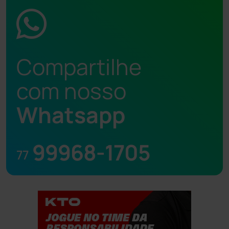
Compartilhe
com nosso
Whatsapp
99968-1705
77