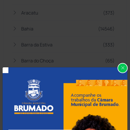
Aracatu
(373)
Bahia
(14546)
Barra da Estiva
(333)
Barra do Choça
(65)
Belo Campo
(57)
Bom Jesus da Lapa
(508)
Boquira
(152)
Botuporã
(72)