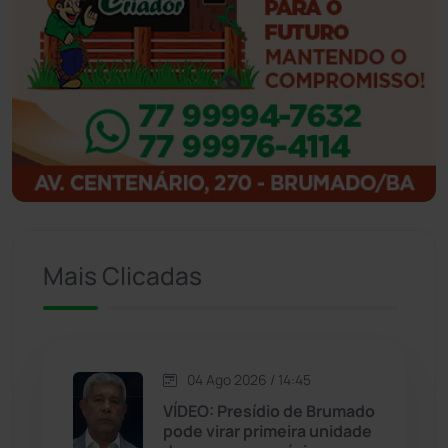
Ibicoara
(221)
Ibipitanga
(116)
Ibitiara
(32)
Igaporã
(218)
Ituaçu
(256)
Mais Clicadas
Iuiu
(173)
Jacaraci
(97)
04 Ago 2026 / 14:45
Jequié
(314)
VÍDEO: Presídio de Brumado
pode virar primeira unidade