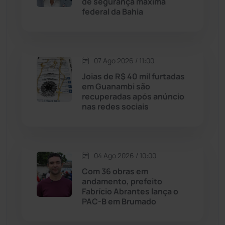
de segurança máxima
Jussiape
(98)
federal da Bahia
Justiça
(1470)
Lagoa Real
(182)
07 Ago 2026 / 11:00
Joias de R$ 40 mil furtadas
Licínio de Almeida
(118)
em Guanambi são
recuperadas após anúncio
nas redes sociais
Livramento de Nossa...
(1338)
Macaúbas
(714)
04 Ago 2026 / 10:00
Maetinga
(101)
Com 36 obras em
andamento, prefeito
Fabrício Abrantes lança o
Malhada
(82)
PAC-B em Brumado
Malhada de Pedras
(508)