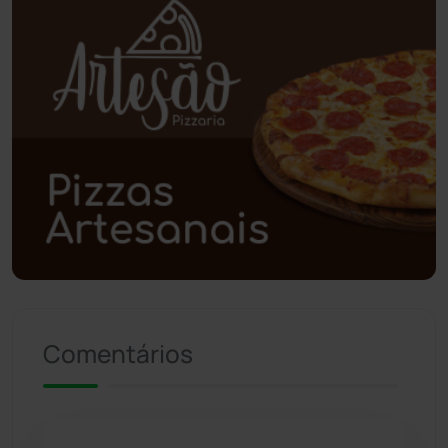
Planalto
(59)
Poções
(182)
Polícia Civil
(59)
Polícia Militar
(27)
Política
(03)
Presidente Jânio Qu...
(125)
Comentários
Riacho de Santana
(309)
Rio de Contas
(411)