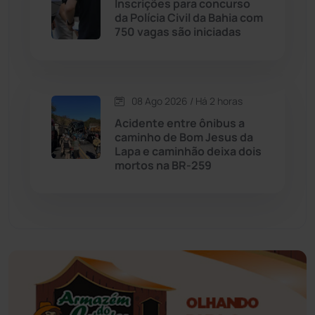
Inscrições para concurso
Educação
(232)
da Polícia Civil da Bahia com
750 vagas são iniciadas
Érico Cardoso
(82)
Esportes
(522)
08 Ago 2026 / Há 2 horas
Acidente entre ônibus a
Eventos
(24)
caminho de Bom Jesus da
Lapa e caminhão deixa dois
mortos na BR-259
Feira da Mata
(23)
Guajeru
(130)
Guanambi
(3498)
Ibiassucê
(167)