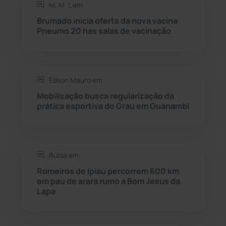
M. M. L em:
Rio do Antônio
(203)
Brumado inicia oferta da nova vacina
Pneumo 20 nas salas de vacinação
Rio do Pires
(98)
Saúde
(2428)
Edson Mauro em:
Mobilização busca regularização da
Seabra
(50)
prática esportiva do Grau em Guanambi
Sebastião Laranjeiras
(96)
Rúbia em:
Sítio do Mato
(42)
Romeiros de Ipiaú percorrem 600 km
em pau de arara rumo a Bom Jesus da
Sudoeste Baiano
(1530)
Lapa
Tanhaçu
(426)