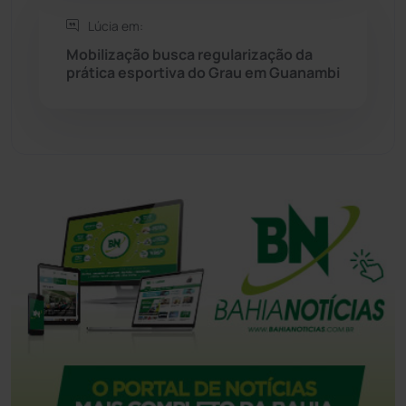
Tanque Novo
(126)
Lúcia em:
Mobilização busca regularização da
prática esportiva do Grau em Guanambi
Tecnologia
(12)
Urandi
(157)
Vitória da Conquista
(2514)