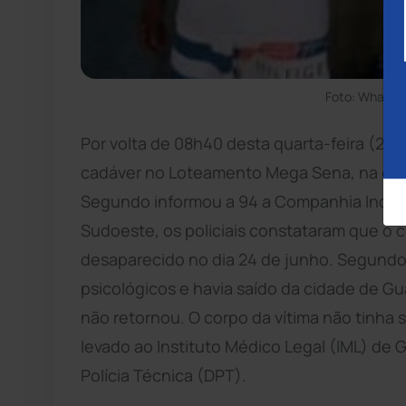
Foto: WhatsA
Por volta de 08h40 desta quarta-feira (29), 
cadáver no Loteamento Mega Sena, na cida
Segundo informou a 94 a Companhia Indepen
Sudoeste, os policiais constataram que o c
desaparecido no dia 24 de junho. Segundo 
psicológicos e havia saído da cidade de G
não retornou. O corpo da vítima não tinha si
levado ao Instituto Médico Legal (IML) d
Polícia Técnica (DPT).