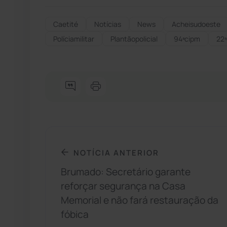
Caetité
Notícias
News
Acheisudoeste
Políciamilitar
Plantãopolicial
94ªcipm
22ª
NOTÍCIA ANTERIOR
Brumado: Secretário garante
reforçar segurança na Casa
Memorial e não fará restauração da
fóbica