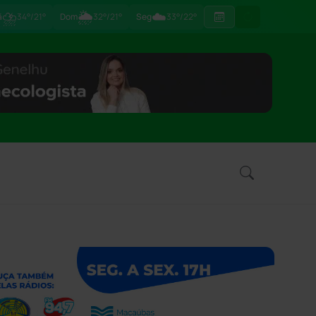
⛈
🌦
☁️
ã
34°/21°
Dom
32°/21°
Seg
33°/22°