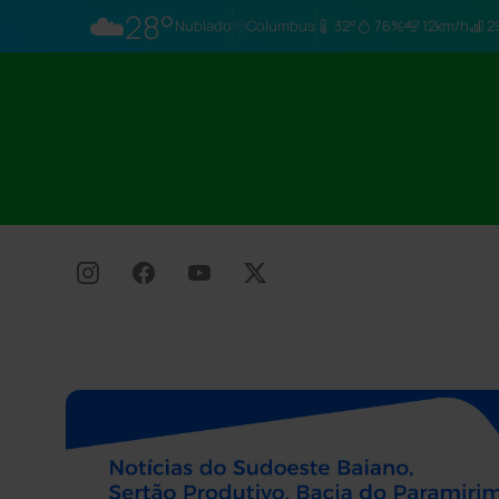
☁️
28°
Nublado
Columbus
32°
76%
12km/h
29