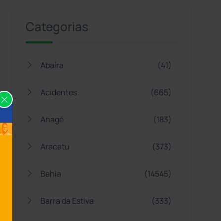
Categorias
Abaíra
(41)
Acidentes
(665)
Anagé
(183)
Aracatu
(373)
Bahia
(14545)
Barra da Estiva
(333)