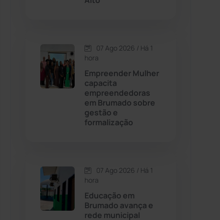
Alto
Contendas do Sincorá
(79)
07 Ago 2026 / Há 1
Cordeiros
(49)
hora
Empreender Mulher
Dom Basílio
(391)
capacita
empreendedoras
em Brumado sobre
Economia
(1235)
gestão e
formalização
Educação
(232)
Érico Cardoso
(82)
07 Ago 2026 / Há 1
hora
Esportes
(522)
Educação em
Brumado avança e
Eventos
(24)
rede municipal