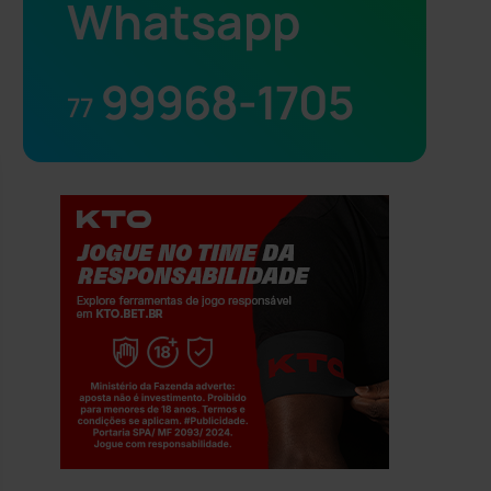
Whatsapp
99968-1705
77
Jogue com responsabilidade. 18+