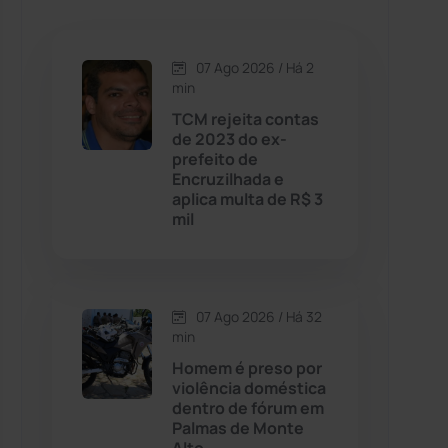
Caetanos
(47)
Caetité
(1504)
07 Ago 2026 / Há 2
min
Candiba
(157)
TCM rejeita contas
de 2023 do ex-
prefeito de
Cândido Sales
(121)
Encruzilhada e
aplica multa de R$ 3
mil
Caraíbas
(103)
Carinhanha
(300)
07 Ago 2026 / Há 32
Caturama
(65)
min
Homem é preso por
violência doméstica
Chapada Diamantina
(430)
dentro de fórum em
Palmas de Monte
Condeúba
(133)