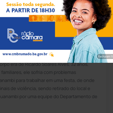
pp/Achei Sudoeste
a Polícia Militar foi informada de que havia um
de de Caetité, a 100 km de Brumado.
dente de Polícia Militar (CIPM) ao site Achei
Fecha em 9
orpo era de Ricardo Soares Alves, 32 anos,
familiares, ele sofria com problemas
uanambi para trabalhar em uma festa, de onde
nais de violência, sendo retirado do local e
e Guanambi por uma equipe do Departamento de