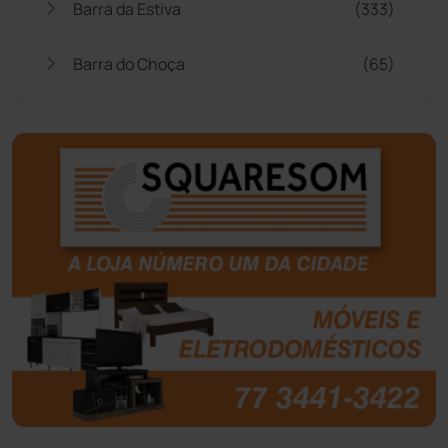
Barra da Estiva
(333)
Barra do Choça
(65)
Belo Campo
(57)
Bom Jesus da Lapa
(505)
Boquira
(152)
Botuporã
(72)
Brasil
(7679)
Brumado
(31951)