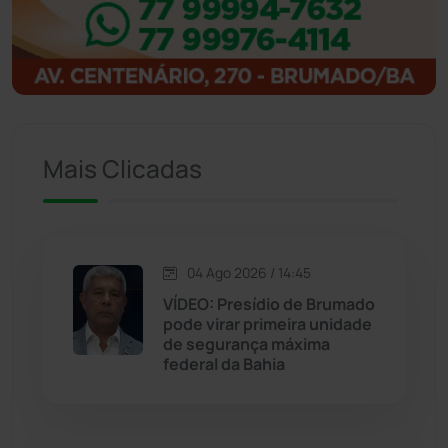
Igaporã
(217)
Ituaçu
(256)
Iuiu
(173)
Mais Clicadas
Jacaraci
(97)
Jequié
(311)
04 Ago 2026 / 14:45
VÍDEO: Presídio de Brumado
Jussiape
(97)
pode virar primeira unidade
de segurança máxima
Justiça
(1464)
federal da Bahia
Lagoa Real
(182)