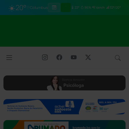
☀️
20°
Columbus
22°
96%
4km/h
32°/20°