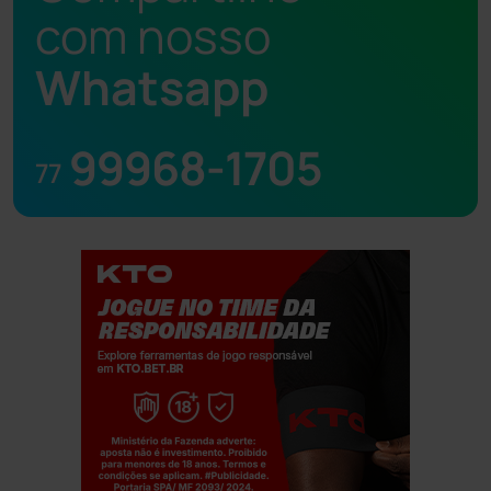
com nosso
Whatsapp
99968-1705
77