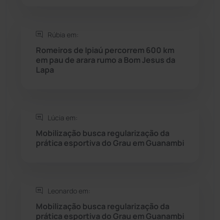
Seabra
(49)
Rúbia em:
Romeiros de Ipiaú percorrem 600 km
Sebastião Laranjeiras
(96)
em pau de arara rumo a Bom Jesus da
Lapa
Sítio do Mato
(42)
Sudoeste Baiano
(1530)
Lúcia em:
Mobilização busca regularização da
Tanhaçu
(425)
prática esportiva do Grau em Guanambi
Tanque Novo
(126)
Tecnologia
(12)
Leonardo em:
Mobilização busca regularização da
prática esportiva do Grau em Guanambi
Urandi
(155)