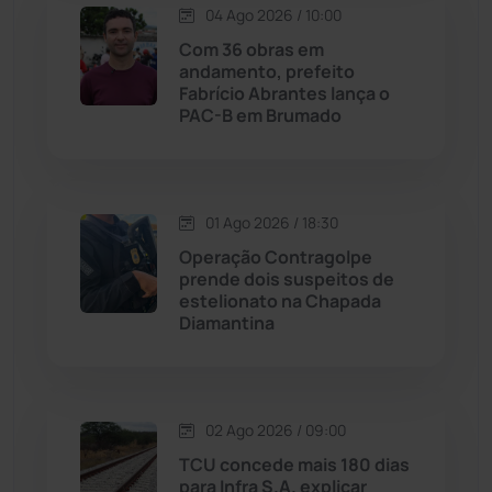
04 Ago 2026 / 10:00
Licínio de Almeida
(118)
Com 36 obras em
andamento, prefeito
Livramento de Nossa...
(1338)
Fabrício Abrantes lança o
PAC-B em Brumado
Macaúbas
(713)
Maetinga
(101)
01 Ago 2026 / 18:30
Operação Contragolpe
Malhada
(82)
prende dois suspeitos de
estelionato na Chapada
Diamantina
Malhada de Pedras
(507)
Matina
(71)
02 Ago 2026 / 09:00
Mortugaba
(31)
TCU concede mais 180 dias
para Infra S.A. explicar