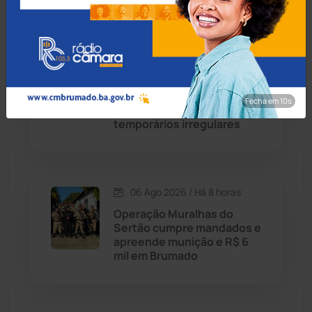
Condeúba
(133)
06 Ago 2026 / Há 1 hora
Contendas do Sincorá
(79)
TCM põe fim a
contratações sem seleção
Fecha em 8s
Cordeiros
(49)
em Paramirim após 319
temporários irregulares
Dom Basílio
(391)
Economia
(1235)
06 Ago 2026 / Há 8 horas
Operação Muralhas do
Educação
(231)
Sertão cumpre mandados e
apreende munição e R$ 6
mil em Brumado
Érico Cardoso
(82)
Esportes
(522)