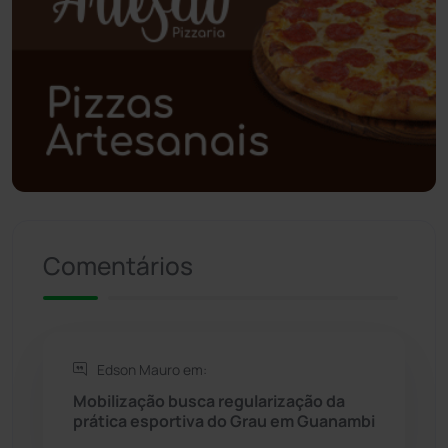
Polícia Civil
(56)
Polícia Militar
(27)
Política
(03)
Presidente Jânio Qu...
(125)
Riacho de Santana
(309)
Comentários
Rio de Contas
(410)
Rio do Antônio
(203)
Edson Mauro em:
Rio do Pires
(97)
Mobilização busca regularização da
prática esportiva do Grau em Guanambi
Saúde
(2427)