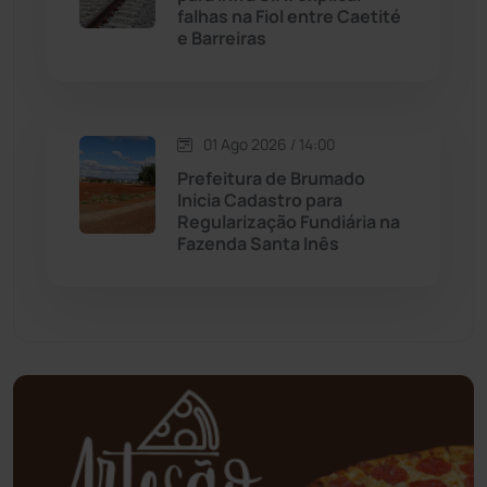
falhas na Fiol entre Caetité
Mundo
(436)
e Barreiras
Oliveira dos Brejinhos
(67)
Palmas de Monte Alto
(260)
01 Ago 2026 / 14:00
Prefeitura de Brumado
Paramirim
(342)
Inicia Cadastro para
Regularização Fundiária na
Fazenda Santa Inês
Pindaí
(103)
Piripá
(90)
Planalto
(59)
Poções
(182)