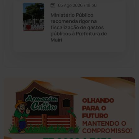
05 Ago 2026 / 18:30
Eventos
(24)
Ministério Público
recomenda rigor na
fiscalização de gastos
Feira da Mata
(23)
públicos à Prefeitura de
Mairi
Guajeru
(130)
Guanambi
(3492)
Ibiassucê
(167)
Ibicoara
(220)
Ibipitanga
(116)
Ibitiara
(31)