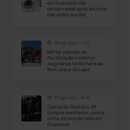
em Guanambi são
recuperadas após anúncio
Livramento de Nossa...
(1338)
nas redes sociais
Macaúbas
(715)
08 Ago 2026 / 11:30
Maetinga
(101)
MP faz plantão de
fiscalização e reforça
Malhada
(82)
segurança na Romaria de
Bom Jesus da Lapa
Malhada de Pedras
(508)
Matina
(71)
07 Ago 2026 / 16:50
Operação Rastreio: PF
Mortugaba
(31)
cumpre mandados contra
crime de moeda falsa em
Guanambi
Mundo
(437)