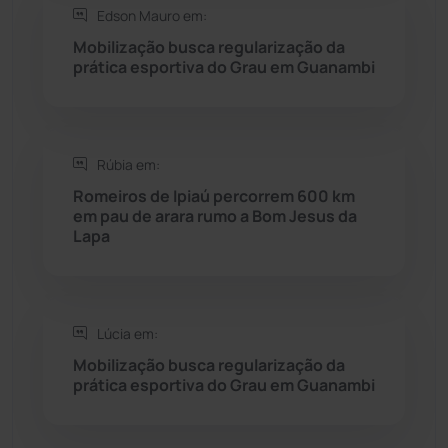
Edson Mauro em:
Seabra
(51)
Mobilização busca regularização da
prática esportiva do Grau em Guanambi
Sebastião Laranjeiras
(96)
Sítio do Mato
(42)
Rúbia em:
Sudoeste Baiano
(1530)
Romeiros de Ipiaú percorrem 600 km
em pau de arara rumo a Bom Jesus da
Lapa
Tanhaçu
(426)
Tanque Novo
(126)
Lúcia em:
Tecnologia
(12)
Mobilização busca regularização da
prática esportiva do Grau em Guanambi
Urandi
(157)