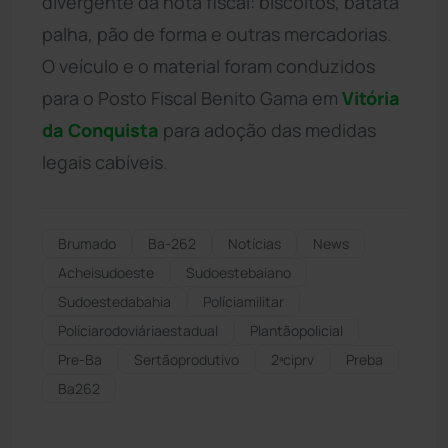
divergente da nota fiscal: biscoitos, batata
palha, pão de forma e outras mercadorias.
O veículo e o material foram conduzidos
para o Posto Fiscal Benito Gama em
Vitória
da Conquista
para adoção das medidas
legais cabíveis.
Brumado
Ba-262
Notícias
News
Acheisudoeste
Sudoestebaiano
Sudoestedabahia
Políciamilitar
Políciarodoviáriaestadual
Plantãopolicial
Pre-Ba
Sertãoprodutivo
2ªciprv
Preba
Ba262