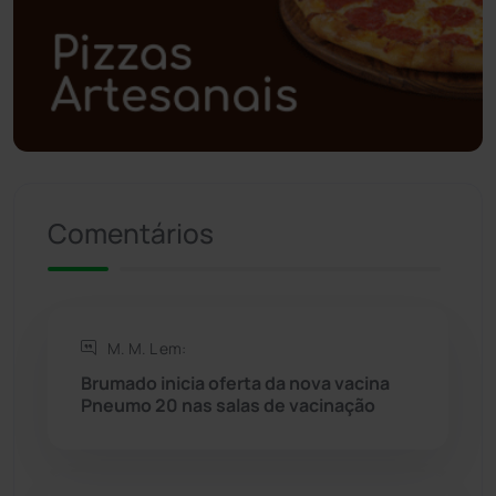
Polícia Militar
(27)
Política
(03)
Presidente Jânio Qu...
(125)
Riacho de Santana
(309)
Comentários
Rio de Contas
(411)
Rio do Antônio
(203)
M. M. L em:
Brumado inicia oferta da nova vacina
Rio do Pires
(98)
Pneumo 20 nas salas de vacinação
Saúde
(2429)