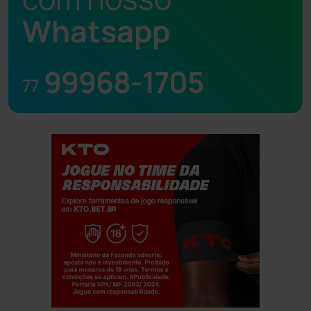
Whatsapp
99968-1705
77