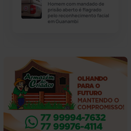
Eventos
(24)
Homem com mandado de
prisão aberto é flagrado
pelo reconhecimento facial
Feira da Mata
(23)
em Guanambi
Guajeru
(130)
Guanambi
(3501)
Ibiassucê
(168)
Ibicoara
(221)
Ibipitanga
(116)
Ibitiara
(32)
Igaporã
(218)