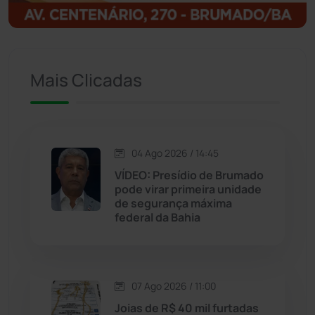
Ituaçu
(256)
Iuiu
(173)
Mais Clicadas
Jacaraci
(97)
Jequié
(314)
04 Ago 2026 / 14:45
VÍDEO: Presídio de Brumado
pode virar primeira unidade
Jussiape
(98)
de segurança máxima
federal da Bahia
Justiça
(1470)
Lagoa Real
(182)
07 Ago 2026 / 11:00
Licínio de Almeida
(118)
Joias de R$ 40 mil furtadas