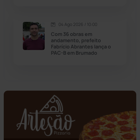
Oliveira dos Brejinhos
(67)
04 Ago 2026 / 10:00
Palmas de Monte Alto
(263)
Com 36 obras em
andamento, prefeito
Paramirim
(342)
Fabrício Abrantes lança o
PAC-B em Brumado
Pindaí
(103)
Piripá
(90)
Planalto
(59)
Poções
(182)
Polícia Civil
(59)