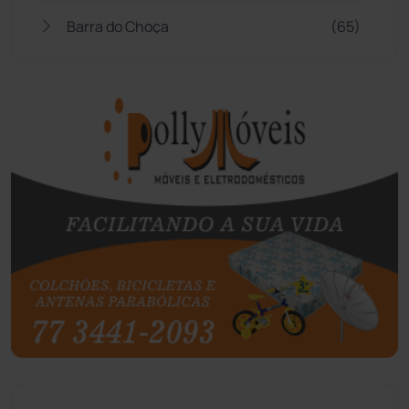
Barra do Choça
(65)
Belo Campo
(57)
Bom Jesus da Lapa
(510)
Boquira
(152)
Botuporã
(73)
Brasil
(7680)
Brumado
(31962)
Caculé
(697)