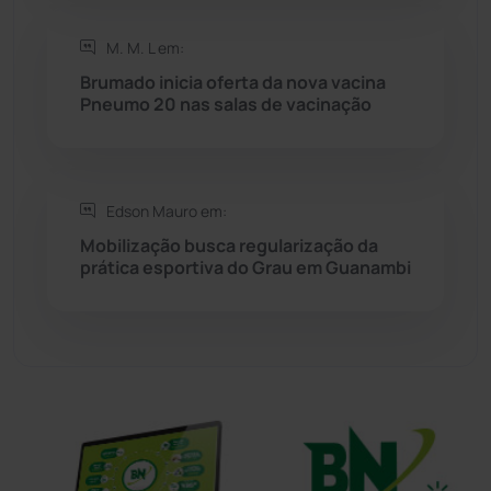
Sudoeste Baiano
(1531)
M. M. L em:
Brumado inicia oferta da nova vacina
Tanhaçu
(427)
Pneumo 20 nas salas de vacinação
Tanque Novo
(126)
Tecnologia
(12)
Edson Mauro em:
Mobilização busca regularização da
prática esportiva do Grau em Guanambi
Urandi
(158)
Vitória da Conquista
(2517)