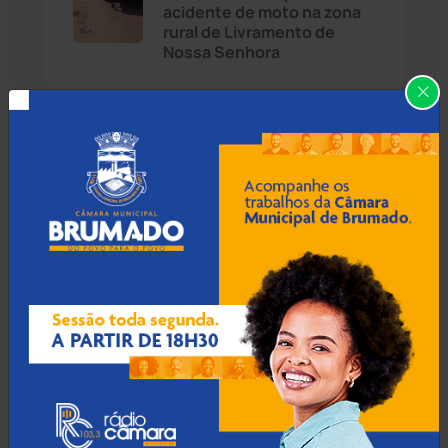
acidente de moto na zona
Cândido Sales
(121)
rural de Livramento de
Nossa Senhora
Caraíbas
(103)
Carinhanha
(300)
10 Ago 2026 / Há 53 min
Homem é preso em
Caturama
(66)
flagrante após assaltar
posto de combustíveis em
Brumado
Chapada Diamantina
(430)
Condeúba
(133)
10 Ago 2026 / Há 1 hora
Contendas do Sincorá
(79)
Liderança no Ideb e nova
escola: Macaúbas vive
Cordeiros
(49)
momento histórico na
Educação