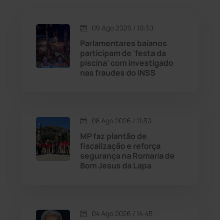
Jacaraci
(97)
Jequié
(314)
09 Ago 2026 / 10:30
Parlamentares baianos
participam de 'festa da
Jussiape
(98)
piscina' com investigado
nas fraudes do INSS
Justiça
(1472)
Lagoa Real
(182)
08 Ago 2026 / 11:30
Licínio de Almeida
(118)
MP faz plantão de
fiscalização e reforça
segurança na Romaria de
Livramento de Nossa...
(1341)
Bom Jesus da Lapa
Macaúbas
(716)
04 Ago 2026 / 14:45
Maetinga
(101)