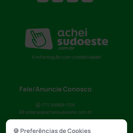
A informação com credibilidade!
Fale/Anuncie Conosco
(77) 99968-1705
redacao@acheisudoeste.com.br
🍪 Preferências de Cookies