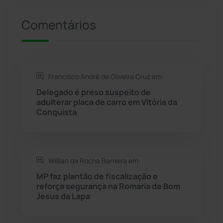
Riacho de Santana
(309)
Comentários
Rio de Contas
(411)
Rio do Antônio
(203)
Francisco André de Oliveira Cruz em:
Delegado é preso suspeito de
Rio do Pires
(98)
adulterar placa de carro em Vitória da
Conquista
Saúde
(2430)
Seabra
(51)
Willian da Rocha Barreira em:
MP faz plantão de fiscalização e
Sebastião Laranjeiras
(96)
reforça segurança na Romaria de Bom
Jesus da Lapa
Sítio do Mato
(42)