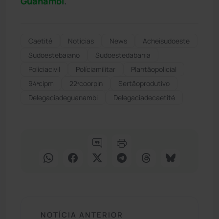
Guanambi
.
Caetité
Notícias
News
Acheisudoeste
Sudoestebaiano
Sudoestedabahia
Políciacivil
Políciamilitar
Plantãopolicial
94ªcipm
22ªcoorpin
Sertãoprodutivo
Delegaciadeguanambi
Delegaciadecaetité
NOTÍCIA ANTERIOR