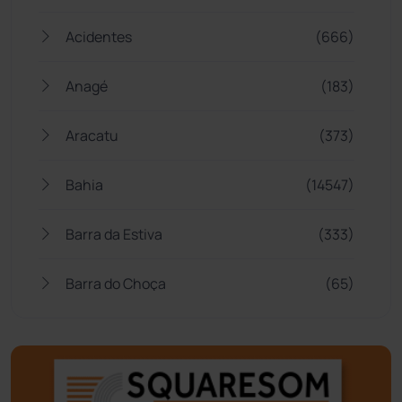
Acidentes
(666)
Anagé
(183)
Aracatu
(373)
Bahia
(14547)
Barra da Estiva
(333)
Barra do Choça
(65)
Belo Campo
(57)
Bom Jesus da Lapa
(510)