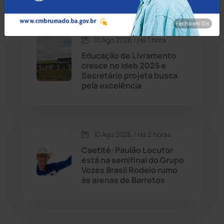
Dom Basílio
(391)
Fecha em 8s
Economia
(1236)
10 Ago 2026 / Há 1 hora
Educação de Livramento
Educação
(232)
cresce no Ideb 2025 e
Secretário projeta busca
pela excelência
Érico Cardoso
(82)
Esportes
(522)
10 Ago 2026 / Há 2 horas
Eventos
(24)
Caetité: Paulão Locutor
está na semifinal do Grupo
Vozes Brasil Rodeio rumo
Feira da Mata
(23)
às arenas de Barretos
Guajeru
(130)