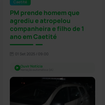
Caetité
PM prende homem que
agrediu e atropelou
companheira e filho de 1
ano em Caetité
01 Set 2025 / 09:00
Ouvir Notícia
Narração automática (IA)