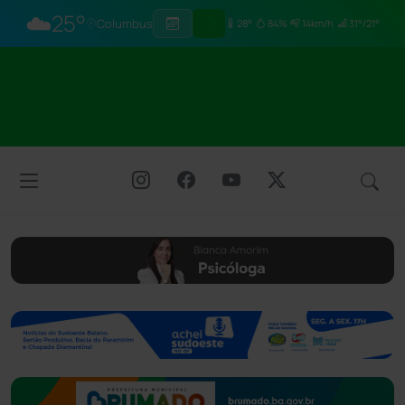
☁️
25°
Columbus
28°
84%
14km/h
31°/21°