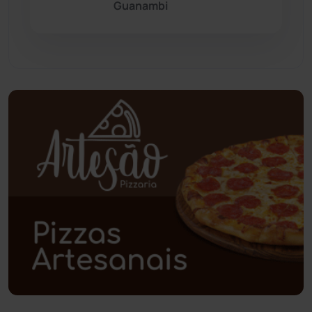
Guanambi
Pindaí
(103)
Piripá
(90)
Planalto
(59)
Poções
(182)
Polícia Civil
(61)
Polícia Militar
(28)
Política
(03)
Presidente Jânio Qu...
(125)