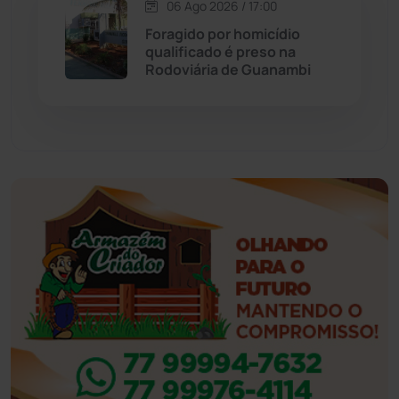
06 Ago 2026 / 17:00
Foragido por homicídio
Eventos
(24)
qualificado é preso na
Rodoviária de Guanambi
Feira da Mata
(23)
Guajeru
(130)
Guanambi
(3494)
Ibiassucê
(167)
Ibicoara
(220)
Ibipitanga
(116)
Ibitiara
(32)