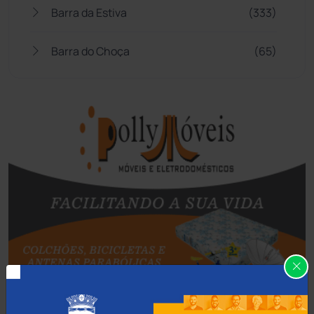
Barra da Estiva
(333)
Barra do Choça
(65)
Belo Campo
(57)
Bom Jesus da Lapa
(505)
Boquira
(152)
Botuporã
(72)
Brasil
(7679)
Brumado
(31955)