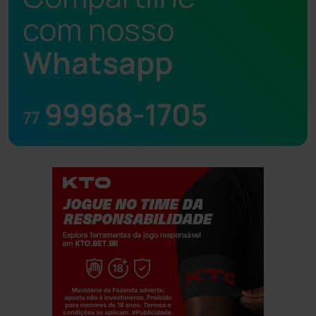
com nosso
Whatsapp
99968-1705
77