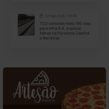
Mundo
(436)
02 Ago 2026 / 09:00
Oliveira dos Brejinhos
(67)
TCU concede mais 180 dias
para Infra S.A. explicar
Palmas de Monte Alto
(260)
falhas na Fiol entre Caetité
e Barreiras
Paramirim
(342)
Pindaí
(103)
Piripá
(90)
Planalto
(59)
Poções
(182)