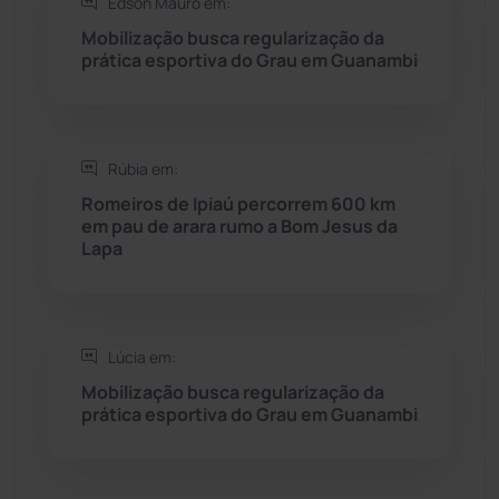
Edson Mauro em:
Saúde
(2427)
Mobilização busca regularização da
prática esportiva do Grau em Guanambi
Seabra
(50)
Sebastião Laranjeiras
(96)
Rúbia em:
Sítio do Mato
(42)
Romeiros de Ipiaú percorrem 600 km
em pau de arara rumo a Bom Jesus da
Lapa
Sudoeste Baiano
(1530)
Tanhaçu
(426)
Lúcia em:
Tanque Novo
(126)
Mobilização busca regularização da
prática esportiva do Grau em Guanambi
Tecnologia
(12)