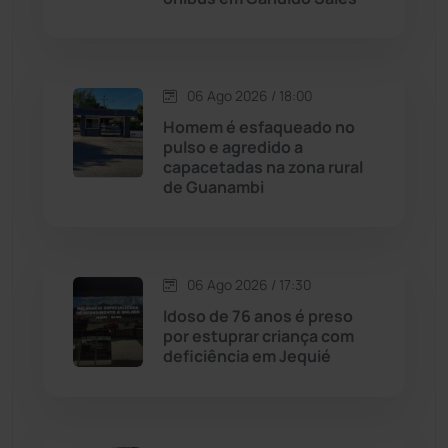
Chapada Diamantina
(430)
Condeúba
(133)
06 Ago 2026 / 18:00
Contendas do Sincorá
(79)
Homem é esfaqueado no
pulso e agredido a
Cordeiros
(49)
capacetadas na zona rural
de Guanambi
Dom Basílio
(391)
Economia
(1235)
06 Ago 2026 / 17:30
Idoso de 76 anos é preso
Educação
(232)
por estuprar criança com
deficiência em Jequié
Érico Cardoso
(82)
Esportes
(522)