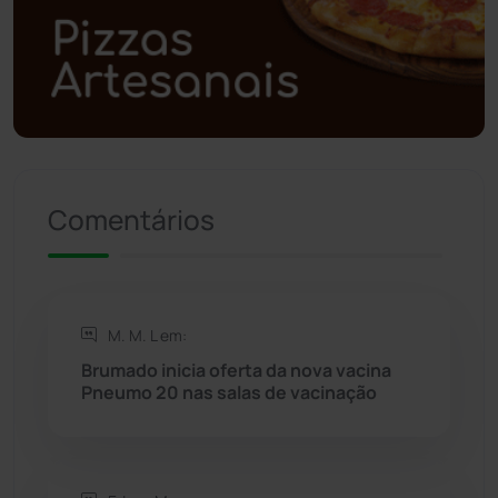
Polícia Civil
(57)
Polícia Militar
(27)
Política
(03)
Presidente Jânio Qu...
(125)
Comentários
Riacho de Santana
(309)
Rio de Contas
(410)
M. M. L em:
Brumado inicia oferta da nova vacina
Rio do Antônio
(203)
Pneumo 20 nas salas de vacinação
Rio do Pires
(98)