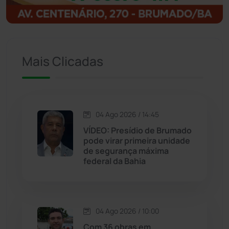
Igaporã
(218)
Ituaçu
(256)
Mais Clicadas
Iuiu
(173)
Jacaraci
(97)
04 Ago 2026 / 14:45
VÍDEO: Presídio de Brumado
Jequié
(313)
pode virar primeira unidade
de segurança máxima
federal da Bahia
Jussiape
(97)
Justiça
(1466)
04 Ago 2026 / 10:00
Lagoa Real
(182)
Com 36 obras em