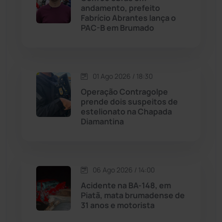
andamento, prefeito
Licínio de Almeida
(118)
Fabrício Abrantes lança o
PAC-B em Brumado
Livramento de Nossa...
(1338)
Macaúbas
(713)
01 Ago 2026 / 18:30
Operação Contragolpe
Maetinga
(101)
prende dois suspeitos de
estelionato na Chapada
Diamantina
Malhada
(82)
Malhada de Pedras
(507)
06 Ago 2026 / 14:00
Matina
(71)
Acidente na BA-148, em
Piatã, mata brumadense de
31 anos e motorista
Mortugaba
(31)