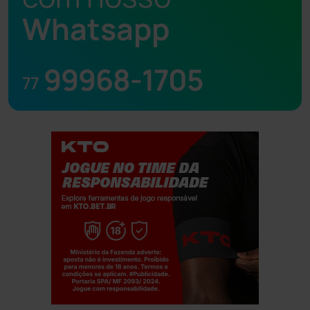
Whatsapp
99968-1705
77