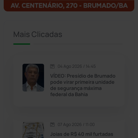
Ituaçu
(256)
Iuiu
(173)
Mais Clicadas
Jacaraci
(97)
Jequié
(314)
04 Ago 2026 / 14:45
VÍDEO: Presídio de Brumado
pode virar primeira unidade
Jussiape
(98)
de segurança máxima
federal da Bahia
Justiça
(1470)
Lagoa Real
(182)
07 Ago 2026 / 11:00
Licínio de Almeida
(118)
Joias de R$ 40 mil furtadas