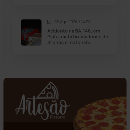
Oliveira dos Brejinhos
(67)
06 Ago 2026 / 14:00
Palmas de Monte Alto
(263)
Acidente na BA-148, em
Piatã, mata brumadense de
Paramirim
(342)
31 anos e motorista
Pindaí
(103)
Piripá
(90)
Planalto
(59)
Poções
(182)
Polícia Civil
(59)