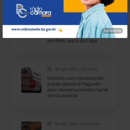
Condeúba
(133)
08 Ago 2026 / Há 1 hora
Contendas do Sincorá
(79)
Rondesp prende
engenheiro civil por falta
Fecha em 7s
Cordeiros
(49)
de pagamento de pensão
em Bom Jesus da Lapa
Dom Basílio
(391)
Economia
(1236)
08 Ago 2026 / Há 1 hora
Homem com mandado de
Educação
(232)
prisão aberto é flagrado
pelo reconhecimento facial
em Guanambi
Érico Cardoso
(82)
Esportes
(522)
08 Ago 2026 / Há 2 horas