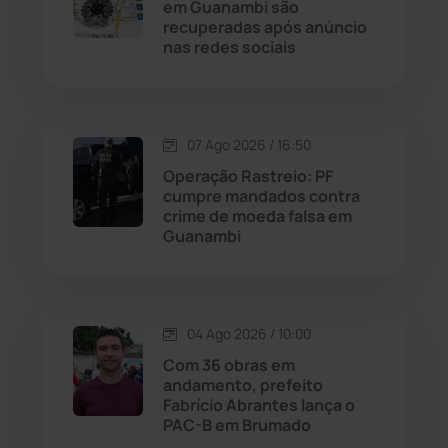
em Guanambi são
recuperadas após anúncio
Livramento de Nossa...
(1338)
nas redes sociais
Macaúbas
(715)
07 Ago 2026 / 16:50
Maetinga
(101)
Operação Rastreio: PF
cumpre mandados contra
Malhada
(82)
crime de moeda falsa em
Guanambi
Malhada de Pedras
(508)
Matina
(71)
04 Ago 2026 / 10:00
Com 36 obras em
Mortugaba
(31)
andamento, prefeito
Fabrício Abrantes lança o
PAC-B em Brumado
Mundo
(437)