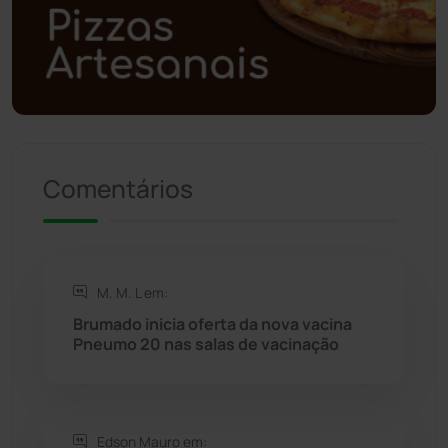
Polícia Militar
(27)
Política
(03)
Presidente Jânio Qu...
(125)
Comentários
Riacho de Santana
(309)
Rio de Contas
(411)
M. M. L em:
Rio do Antônio
(203)
Brumado inicia oferta da nova vacina
Pneumo 20 nas salas de vacinação
Rio do Pires
(98)
Saúde
(2429)
Edson Mauro em: