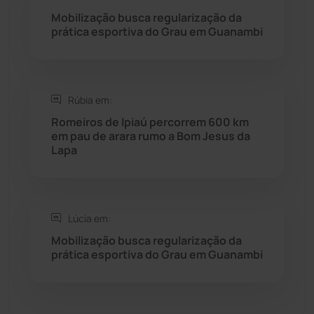
Seabra
(51)
Mobilização busca regularização da
prática esportiva do Grau em Guanambi
Sebastião Laranjeiras
(96)
Sítio do Mato
(42)
Rúbia em:
Romeiros de Ipiaú percorrem 600 km
Sudoeste Baiano
(1530)
em pau de arara rumo a Bom Jesus da
Lapa
Tanhaçu
(426)
Tanque Novo
(126)
Lúcia em:
Mobilização busca regularização da
Tecnologia
(12)
prática esportiva do Grau em Guanambi
Urandi
(157)