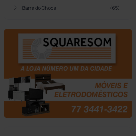
Barra do Choça
(65)
Belo Campo
(57)
Bom Jesus da Lapa
(510)
Boquira
(152)
Botuporã
(73)
Brasil
(7680)
Brumado
(31962)
Caculé
(697)