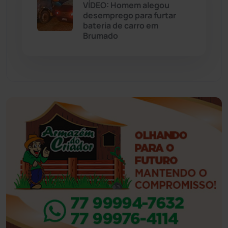
Eventos
(24)
VÍDEO: Homem alegou
desemprego para furtar
bateria de carro em
Feira da Mata
(23)
Brumado
Guajeru
(130)
Guanambi
(3501)
Ibiassucê
(167)
Ibicoara
(221)
Ibipitanga
(116)
Ibitiara
(32)
Igaporã
(218)