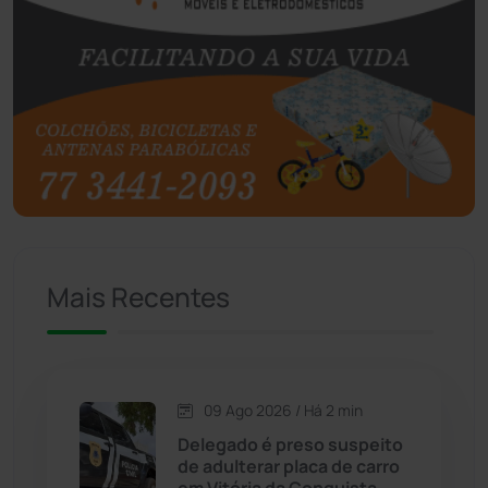
Boquira
(152)
Botuporã
(73)
Brasil
(7681)
Brumado
(31964)
Caculé
(697)
Mais Recentes
Caetanos
(47)
Caetité
(1504)
09 Ago 2026 / Há 2 min
Candiba
(157)
Delegado é preso suspeito
de adulterar placa de carro
Cândido Sales
(121)