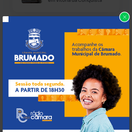
em Vitória da Conquista
Caraíbas
(103)
09 Ago 2026 / Há 32 min
Carinhanha
(300)
Pai de Lionel Messi morre
aos 68 anos na Argentina
Caturama
(65)
Chapada Diamantina
(430)
Condeúba
(133)
09 Ago 2026 / Há 1 hora
Deputado Charles
Fernandes diz que eleição
Contendas do Sincorá
(79)
na Bahia será vencida por
quem 'errar menos'
Cordeiros
(49)
Dom Basílio
(391)