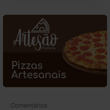
Pindaí
(103)
Piripá
(90)
Planalto
(59)
Poções
(182)
Polícia Civil
(59)
Polícia Militar
(27)
Política
(03)
Presidente Jânio Qu...
(125)
Comentários
Riacho de Santana
(309)