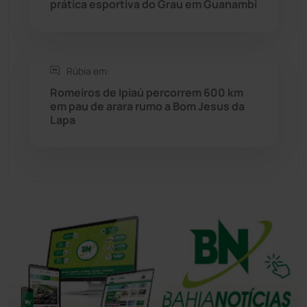
prática esportiva do Grau em Guanambi
Tanhaçu
(427)
Tanque Novo
(126)
Rúbia em:
Romeiros de Ipiaú percorrem 600 km
em pau de arara rumo a Bom Jesus da
Tecnologia
(12)
Lapa
Urandi
(157)
Vitória da Conquista
(2517)