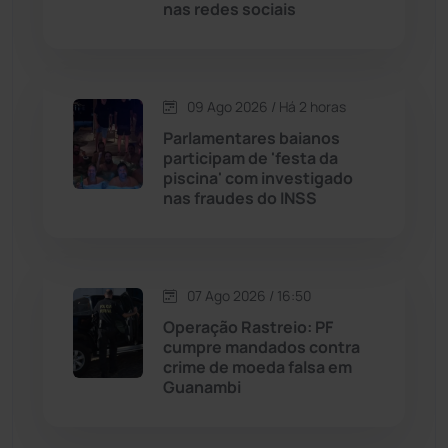
nas redes sociais
Malhada
(82)
Malhada de Pedras
(508)
09 Ago 2026 / Há 2 horas
Matina
(71)
Parlamentares baianos
participam de 'festa da
piscina' com investigado
Mortugaba
(31)
nas fraudes do INSS
Mundo
(438)
Oliveira dos Brejinhos
(67)
07 Ago 2026 / 16:50
Operação Rastreio: PF
Palmas de Monte Alto
(264)
cumpre mandados contra
crime de moeda falsa em
Guanambi
Paramirim
(342)