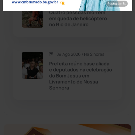
09 Ago 2026 / Há 1 hora
Fecha em 7s
Economia
(1236)
Quatro pessoas morrem
em queda de helicóptero
no Rio de Janeiro
Educação
(232)
Érico Cardoso
(82)
09 Ago 2026 / Há 2 horas
Esportes
(522)
Prefeita reúne base aliada
e deputados na celebração
do Bom Jesus em
Eventos
(24)
Livramento de Nossa
Senhora
Feira da Mata
(23)
Guajeru
(130)
Guanambi
(3502)