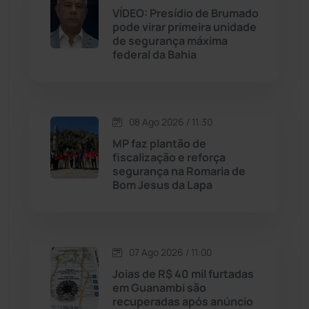
VÍDEO: Presídio de Brumado
Jequié
(314)
pode virar primeira unidade
de segurança máxima
Jussiape
(98)
federal da Bahia
Justiça
(1471)
08 Ago 2026 / 11:30
Lagoa Real
(182)
MP faz plantão de
fiscalização e reforça
Licínio de Almeida
(118)
segurança na Romaria de
Bom Jesus da Lapa
Livramento de Nossa...
(1339)
Macaúbas
(715)
07 Ago 2026 / 11:00
Joias de R$ 40 mil furtadas
Maetinga
(101)
em Guanambi são
recuperadas após anúncio