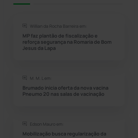
Rio de Contas
(411)
Willian da Rocha Barreira em:
Rio do Antônio
(203)
MP faz plantão de fiscalização e
reforça segurança na Romaria de Bom
Jesus da Lapa
Rio do Pires
(98)
Saúde
(2429)
M. M. L em:
Seabra
(51)
Brumado inicia oferta da nova vacina
Pneumo 20 nas salas de vacinação
Sebastião Laranjeiras
(96)
Sítio do Mato
(42)
Edson Mauro em:
Mobilização busca regularização da
Sudoeste Baiano
(1530)