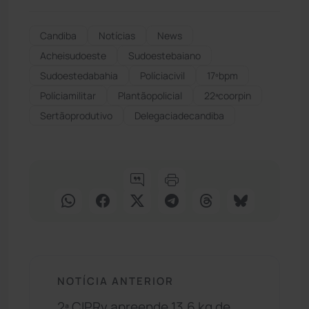
Candiba
Notícias
News
Acheisudoeste
Sudoestebaiano
Sudoestedabahia
Políciacivil
17ºbpm
Políciamilitar
Plantãopolicial
22ªcoorpin
Sertãoprodutivo
Delegaciadecandiba
NOTÍCIA ANTERIOR
2ª CIPRv apreende 13,6 kg de