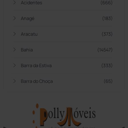
Acidentes
(666)
Anagé
(183)
Aracatu
(373)
Bahia
(14547)
Barra da Estiva
(333)
Barra do Choça
(65)
Belo Campo
(57)
Bom Jesus da Lapa
(510)