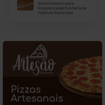
Inicia Cadastro para
Regularização Fundiária na
Paramirim
(342)
Fazenda Santa Inês
Pindaí
(103)
Piripá
(90)
Planalto
(59)
Poções
(182)
Polícia Civil
(57)
Polícia Militar
(27)
Política
(03)