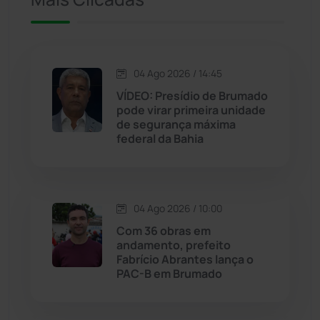
Iuiu
(173)
Jacaraci
(97)
04 Ago 2026 / 14:45
Jequié
(311)
VÍDEO: Presídio de Brumado
pode virar primeira unidade
de segurança máxima
Jussiape
(97)
federal da Bahia
Justiça
(1466)
Lagoa Real
(182)
04 Ago 2026 / 10:00
Com 36 obras em
Licínio de Almeida
(118)
andamento, prefeito
Fabrício Abrantes lança o
PAC-B em Brumado
Livramento de Nossa...
(1338)