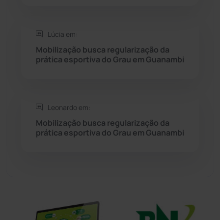
Sítio do Mato
(42)
Lúcia em:
Sudoeste Baiano
(1530)
Mobilização busca regularização da
prática esportiva do Grau em Guanambi
Tanhaçu
(425)
Tanque Novo
(126)
Leonardo em:
Mobilização busca regularização da
Tecnologia
(12)
prática esportiva do Grau em Guanambi
Urandi
(156)
Vitória da Conquista
(2513)