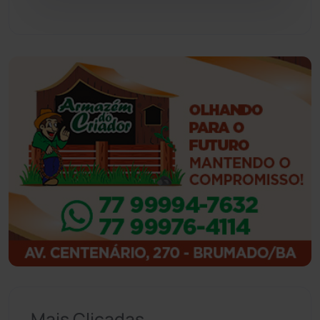
Guajeru
(130)
Guanambi
(3492)
Ibiassucê
(167)
Ibicoara
(220)
Ibipitanga
(116)
Ibitiara
(32)
Igaporã
(218)
Ituaçu
(256)
Mais Clicadas