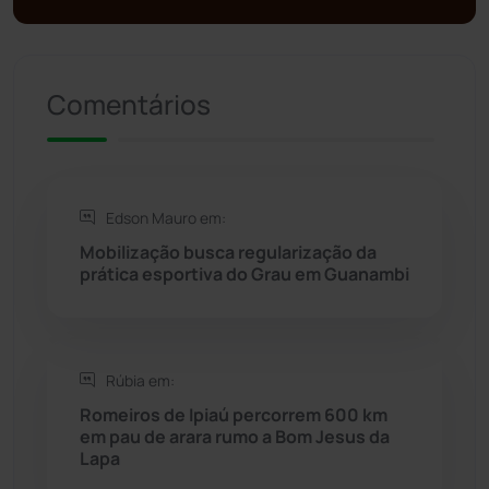
Presidente Jânio Qu...
(125)
Comentários
Riacho de Santana
(309)
Rio de Contas
(410)
Edson Mauro em:
Rio do Antônio
(203)
Mobilização busca regularização da
prática esportiva do Grau em Guanambi
Rio do Pires
(97)
Saúde
(2427)
Rúbia em:
Seabra
(50)
Romeiros de Ipiaú percorrem 600 km
em pau de arara rumo a Bom Jesus da
Lapa
Sebastião Laranjeiras
(96)