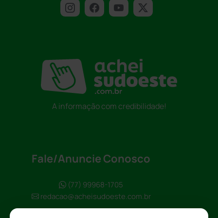
A informação com credibilidade!
Fale/Anuncie Conosco
(77) 99968-1705
redacao@acheisudoeste.com.br