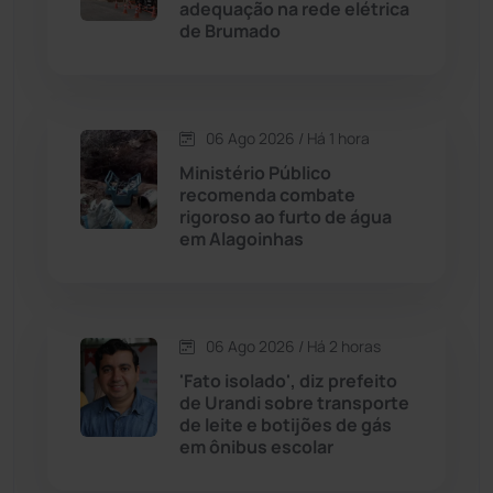
adequação na rede elétrica
Cordeiros
(49)
de Brumado
Dom Basílio
(391)
06 Ago 2026 / Há 1 hora
Economia
(1235)
Ministério Público
recomenda combate
Educação
(232)
rigoroso ao furto de água
em Alagoinhas
Érico Cardoso
(82)
Esportes
(522)
06 Ago 2026 / Há 2 horas
'Fato isolado', diz prefeito
Eventos
(24)
de Urandi sobre transporte
de leite e botijões de gás
em ônibus escolar
Feira da Mata
(23)