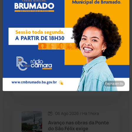
06 Ago 2026 / Há 6 min
Candiba
(157)
TCM-BA identifica acúmulo
irregular de cargos na
Cândido Sales
(120)
Prefeitura de Igaporã
Caraíbas
(103)
06 Ago 2026 / Há 36 min
Carinhanha
(299)
Sebara: Transporte
irregular de aves leva à
Caturama
(65)
prisão de procurado pela
Fecha em 7s
Justiça na BR-242
Chapada Diamantina
(430)
Condeúba
(133)
06 Ago 2026 / Há 1 hora
Avanço nas obras da Ponte
Contendas do Sincorá
(79)
do São Félix exige