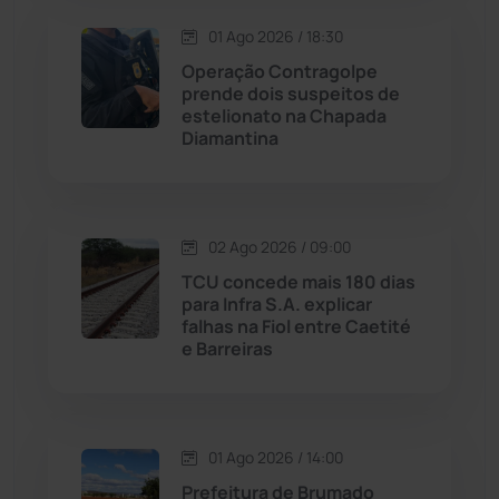
Macaúbas
(713)
01 Ago 2026 / 18:30
Maetinga
(101)
Operação Contragolpe
prende dois suspeitos de
estelionato na Chapada
Malhada
(82)
Diamantina
Malhada de Pedras
(507)
Matina
(71)
02 Ago 2026 / 09:00
TCU concede mais 180 dias
para Infra S.A. explicar
Mortugaba
(31)
falhas na Fiol entre Caetité
e Barreiras
Mundo
(436)
Oliveira dos Brejinhos
(67)
01 Ago 2026 / 14:00
Prefeitura de Brumado
Palmas de Monte Alto
(260)