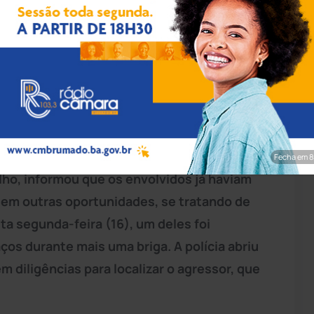
rim/Achei Sudoeste
óprio sobrinho em plena feira livre
na
rrida e está em estado grave no Hospital
doeste, o delegado da 20ª Coordenadoria de
Fecha em 7
elho, informou que os envolvidos já haviam
l em outras oportunidades, se tratando de
ta segunda-feira (16), um deles foi
os durante mais uma briga. A polícia abriu
m diligências para localizar o agressor, que