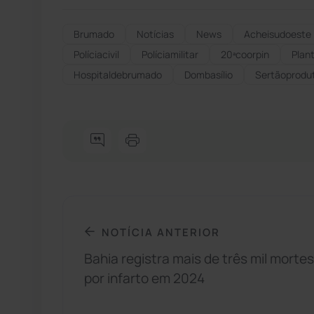
Brumado
Notícias
News
Acheisudoeste
Políciacivil
Políciamilitar
20ªcoorpin
Plant
Hospitaldebrumado
Dombasílio
Sertãoprodut
NOTÍCIA ANTERIOR
Bahia registra mais de três mil mortes
por infarto em 2024