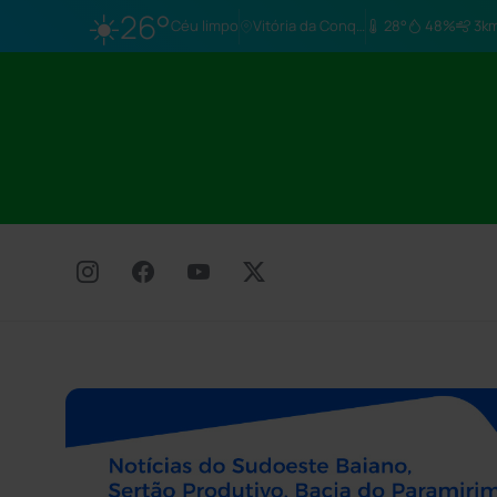
☀️
26°
Céu limpo
Vitória da Conq…
28°
48%
3km