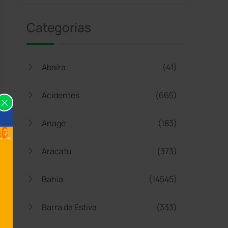
Categorias
Abaíra
(41)
Acidentes
(665)
Anagé
(183)
Aracatu
(373)
Bahia
(14545)
Barra da Estiva
(333)