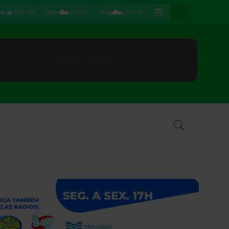
☀️
☁️
☁️
hã
28°/16°
Dom
28°/16°
Seg
26°/17°