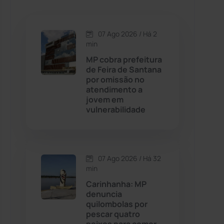
Caetanos
(47)
Caetité
(1504)
07 Ago 2026 / Há 2
min
Candiba
(157)
MP cobra prefeitura
de Feira de Santana
por omissão no
Cândido Sales
(121)
atendimento a
jovem em
vulnerabilidade
Caraíbas
(103)
Carinhanha
(300)
07 Ago 2026 / Há 32
Caturama
(65)
min
Carinhanha: MP
denuncia
Chapada Diamantina
(430)
quilombolas por
pescar quatro
Condeúba
(133)