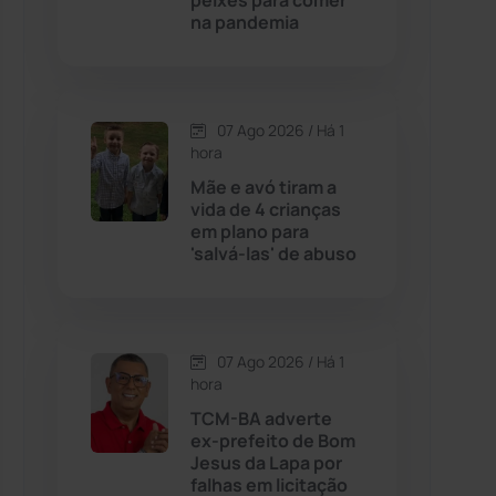
peixes para comer
na pandemia
Contendas do Sincorá
(79)
Cordeiros
(49)
07 Ago 2026 / Há 1
hora
Dom Basílio
(391)
Mãe e avó tiram a
vida de 4 crianças
em plano para
Economia
(1235)
'salvá-las' de abuso
Educação
(232)
Érico Cardoso
(82)
07 Ago 2026 / Há 1
hora
TCM-BA adverte
Esportes
(522)
ex-prefeito de Bom
Jesus da Lapa por
Eventos
(24)
falhas em licitação