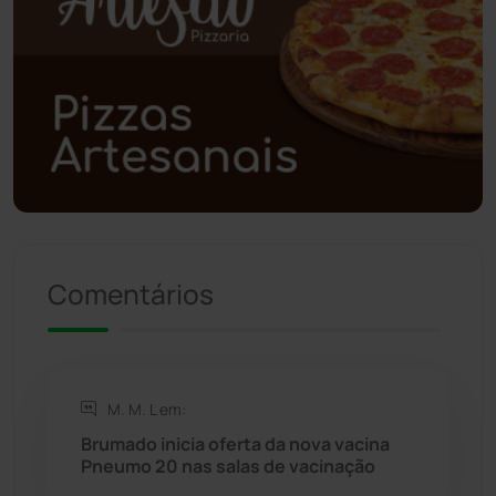
Poções
(182)
Polícia Civil
(59)
Polícia Militar
(27)
Política
(03)
Presidente Jânio Qu...
(125)
Comentários
Riacho de Santana
(309)
Rio de Contas
(411)
M. M. L em:
Brumado inicia oferta da nova vacina
Rio do Antônio
(203)
Pneumo 20 nas salas de vacinação