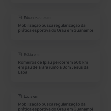
Rio do Pires
(98)
Edson Mauro em:
Saúde
(2429)
Mobilização busca regularização da
prática esportiva do Grau em Guanambi
Seabra
(50)
Sebastião Laranjeiras
(96)
Rúbia em:
Sítio do Mato
(42)
Romeiros de Ipiaú percorrem 600 km
em pau de arara rumo a Bom Jesus da
Lapa
Sudoeste Baiano
(1530)
Tanhaçu
(426)
Lúcia em:
Tanque Novo
(126)
Mobilização busca regularização da
prática esportiva do Grau em Guanambi