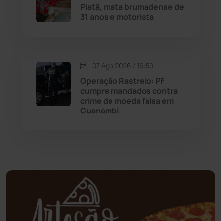
Piatã, mata brumadense de
31 anos e motorista
Mortugaba
(31)
Mundo
(437)
07 Ago 2026 / 16:50
Oliveira dos Brejinhos
(67)
Operação Rastreio: PF
cumpre mandados contra
Palmas de Monte Alto
(262)
crime de moeda falsa em
Guanambi
Paramirim
(342)
Pindaí
(103)
Piripá
(90)
Planalto
(59)