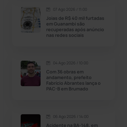
07 Ago 2026 / 11:00
Lagoa Real
(182)
Joias de R$ 40 mil furtadas
em Guanambi são
Licínio de Almeida
(118)
recuperadas após anúncio
nas redes sociais
Livramento de Nossa...
(1338)
Macaúbas
(714)
04 Ago 2026 / 10:00
Com 36 obras em
Maetinga
(101)
andamento, prefeito
Fabrício Abrantes lança o
PAC-B em Brumado
Malhada
(82)
Malhada de Pedras
(508)
06 Ago 2026 / 14:00
Matina
(71)
Acidente na BA-148, em