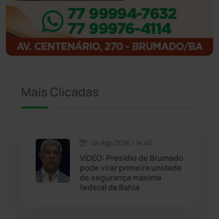
Ibitiara
(32)
Igaporã
(218)
Ituaçu
(256)
Mais Clicadas
Iuiu
(173)
Jacaraci
(97)
04 Ago 2026 / 14:45
VÍDEO: Presídio de Brumado
Jequié
(314)
pode virar primeira unidade
de segurança máxima
Jussiape
(98)
federal da Bahia
Justiça
(1470)