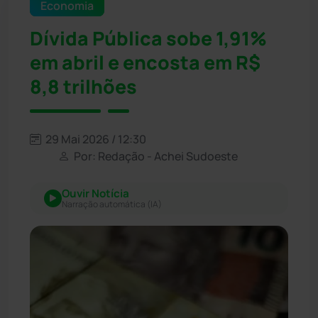
Economia
Dívida Pública sobe 1,91%
em abril e encosta em R$
8,8 trilhões
29 Mai 2026 / 12:30
Por: Redação - Achei Sudoeste
Ouvir Notícia
Narração automática (IA)