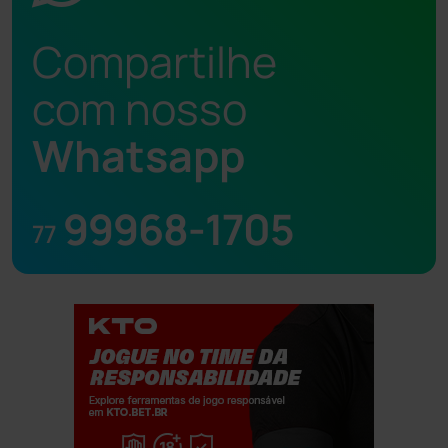
Compartilhe
com nosso
Whatsapp
99968-1705
77