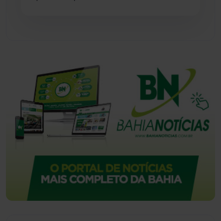
Tecnologia
(12)
Urandi
(157)
Vitória da Conquista
(2514)