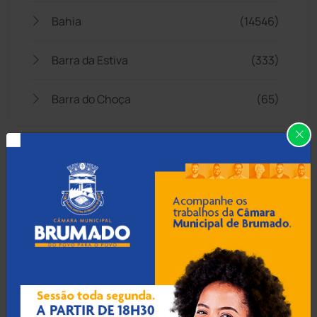
Bahia
(14546)
Barra da Estiva
(333)
Barra do Choça
(65)
Belo Campo
(57)
Bom Jesus da Lapa
(508)
Boquira
(152)
Botuporã
(72)
Brasil
(7680)