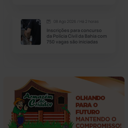
Érico Cardoso
(82)
Esportes
(522)
08 Ago 2026 / Há 2 horas
Inscrições para concurso
Eventos
(24)
da Polícia Civil da Bahia com
750 vagas são iniciadas
Feira da Mata
(23)
Guajeru
(130)
Guanambi
(3498)
Ibiassucê
(167)
Ibicoara
(221)
Ibipitanga
(116)