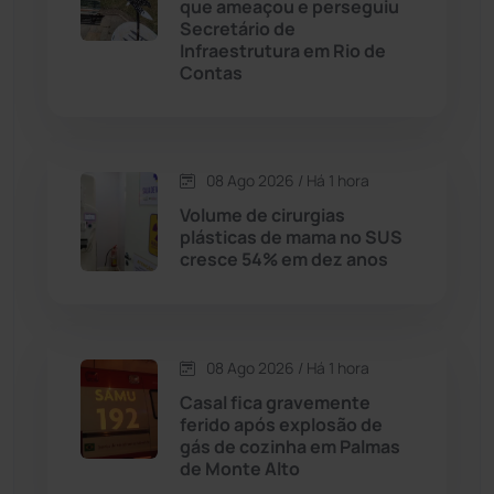
que ameaçou e perseguiu
Caturama
(65)
Secretário de
Infraestrutura em Rio de
Contas
Chapada Diamantina
(430)
Condeúba
(133)
08 Ago 2026 / Há 1 hora
Contendas do Sincorá
(79)
Volume de cirurgias
plásticas de mama no SUS
Cordeiros
(49)
cresce 54% em dez anos
Dom Basílio
(391)
08 Ago 2026 / Há 1 hora
Economia
(1235)
Casal fica gravemente
ferido após explosão de
Educação
(232)
gás de cozinha em Palmas
de Monte Alto