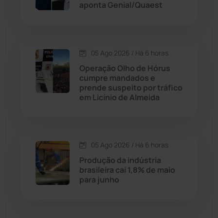
aponta Genial/Quaest
Dom Basílio
(391)
Economia
(1235)
05 Ago 2026 / Há 6 horas
Operação Olho de Hórus
Educação
(231)
cumpre mandados e
prende suspeito por tráfico
em Licínio de Almeida
Érico Cardoso
(82)
Esportes
(522)
05 Ago 2026 / Há 6 horas
Eventos
(24)
Produção da indústria
brasileira cai 1,8% de maio
para junho
Feira da Mata
(23)
Guajeru
(130)