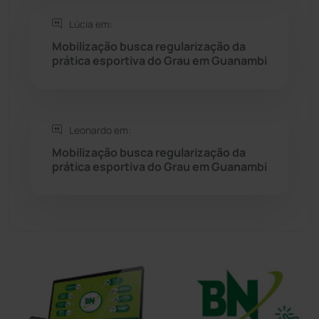
Lúcia em:
Sudoeste Baiano
(1530)
Mobilização busca regularização da
prática esportiva do Grau em Guanambi
Tanhaçu
(425)
Tanque Novo
(126)
Leonardo em:
Mobilização busca regularização da
Tecnologia
(12)
prática esportiva do Grau em Guanambi
Urandi
(155)
Vitória da Conquista
(2513)