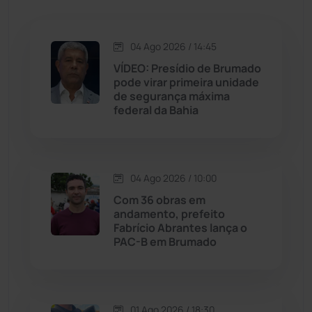
Jacaraci
(97)
04 Ago 2026 / 14:45
Jequié
(311)
VÍDEO: Presídio de Brumado
pode virar primeira unidade
de segurança máxima
Jussiape
(97)
federal da Bahia
Justiça
(1464)
Lagoa Real
(182)
04 Ago 2026 / 10:00
Com 36 obras em
Licínio de Almeida
(118)
andamento, prefeito
Fabrício Abrantes lança o
PAC-B em Brumado
Livramento de Nossa...
(1338)
Macaúbas
(713)
01 Ago 2026 / 18:30