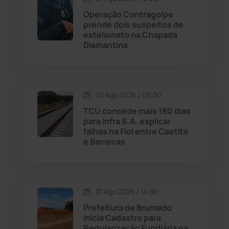
Maetinga
(101)
Operação Contragolpe
prende dois suspeitos de
estelionato na Chapada
Malhada
(82)
Diamantina
Malhada de Pedras
(507)
Matina
(71)
02 Ago 2026 / 09:00
TCU concede mais 180 dias
para Infra S.A. explicar
Mortugaba
(31)
falhas na Fiol entre Caetité
e Barreiras
Mundo
(436)
Oliveira dos Brejinhos
(67)
01 Ago 2026 / 14:00
Palmas de Monte Alto
(260)
Prefeitura de Brumado
Inicia Cadastro para
Regularização Fundiária na