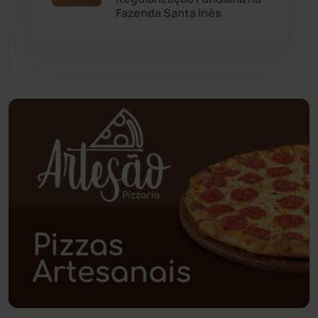
Paramirim
(341)
Fazenda Santa Inês
Pindaí
(103)
Piripá
(90)
Planalto
(59)
Poções
(182)
Polícia Civil
(55)
Polícia Militar
(27)
Política
(03)