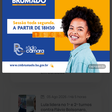
Ministério Público
recomenda rigor na
Cândido Sales
(120)
fiscalização de gastos
públicos à Prefeitura de
Mairi
Caraíbas
(103)
Carinhanha
(299)
05 Ago 2026 / Há 5 horas
Caturama
(65)
Operação Ultio apreende
armas e prende homem em
Fecha em 7s
investigação de homicídio
Chapada Diamantina
(429)
em Caraíbas
Condeúba
(133)
Contendas do Sincorá
(79)
05 Ago 2026 / Há 5 horas
Lula lidera no 1º e 2º turnos
Cordeiros
(49)
contra Flávio Bolsonaro,