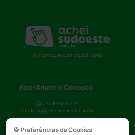
A informação com credibilidade!
Fale/Anuncie Conosco
(77) 99968-1705
redacao@acheisudoeste.com.br
🍪 Preferências de Cookies