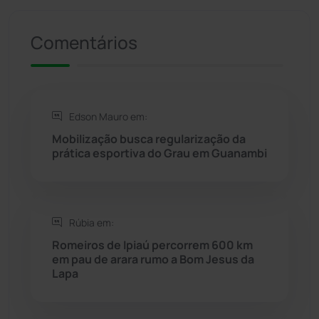
Presidente Jânio Qu...
(125)
Comentários
Riacho de Santana
(309)
Rio de Contas
(410)
Edson Mauro em:
Rio do Antônio
(203)
Mobilização busca regularização da
prática esportiva do Grau em Guanambi
Rio do Pires
(97)
Saúde
(2427)
Rúbia em:
Seabra
(49)
Romeiros de Ipiaú percorrem 600 km
em pau de arara rumo a Bom Jesus da
Lapa
Sebastião Laranjeiras
(96)
Sítio do Mato
(42)