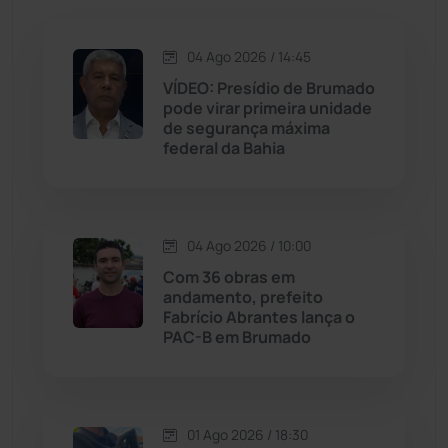
Jacaraci
(97)
04 Ago 2026 / 14:45
Jequié
(313)
VÍDEO: Presídio de Brumado
pode virar primeira unidade
de segurança máxima
Jussiape
(97)
federal da Bahia
Justiça
(1466)
Lagoa Real
(182)
04 Ago 2026 / 10:00
Com 36 obras em
Licínio de Almeida
(118)
andamento, prefeito
Fabrício Abrantes lança o
PAC-B em Brumado
Livramento de Nossa...
(1338)
Macaúbas
(713)
01 Ago 2026 / 18:30