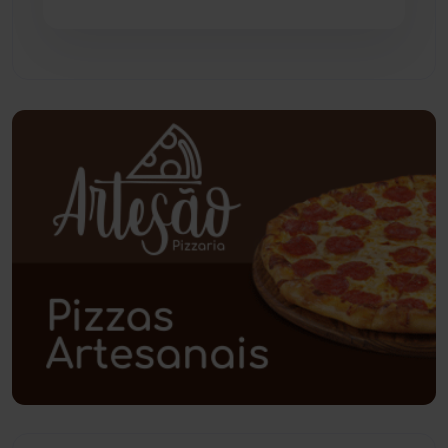
Paramirim
(342)
Pindaí
(103)
Piripá
(90)
Planalto
(59)
Poções
(182)
Polícia Civil
(57)
Polícia Militar
(27)
Política
(03)
Presidente Jânio Qu...
(125)