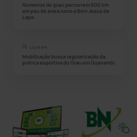
Romeiros de Ipiaú percorrem 600 km
em pau de arara rumo a Bom Jesus da
Sudoeste Baiano
(1530)
Lapa
Tanhaçu
(426)
Tanque Novo
(126)
Lúcia em:
Mobilização busca regularização da
prática esportiva do Grau em Guanambi
Tecnologia
(12)
Urandi
(156)
Vitória da Conquista
(2513)