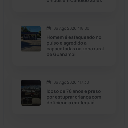
ônibus em Cândido Sales
Dom Basílio
(391)
Economia
(1235)
06 Ago 2026 / 18:00
Homem é esfaqueado no
Educação
(232)
pulso e agredido a
capacetadas na zona rural
de Guanambi
Érico Cardoso
(82)
Esportes
(522)
06 Ago 2026 / 17:30
Eventos
(24)
Idoso de 76 anos é preso
por estuprar criança com
deficiência em Jequié
Feira da Mata
(23)
Guajeru
(130)