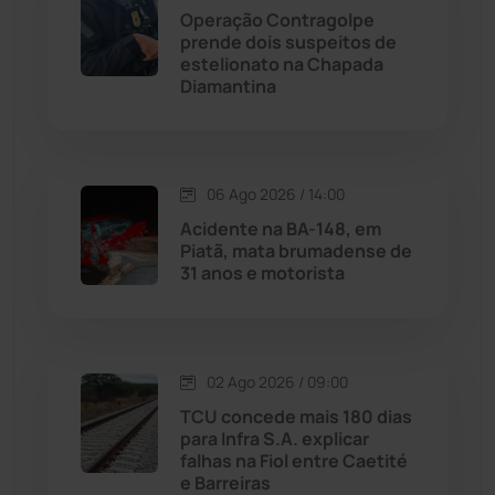
Maetinga
(101)
Operação Contragolpe
prende dois suspeitos de
estelionato na Chapada
Malhada
(82)
Diamantina
Malhada de Pedras
(507)
Matina
(71)
06 Ago 2026 / 14:00
Acidente na BA-148, em
Piatã, mata brumadense de
Mortugaba
(31)
31 anos e motorista
Mundo
(436)
Oliveira dos Brejinhos
(67)
02 Ago 2026 / 09:00
TCU concede mais 180 dias
Palmas de Monte Alto
(260)
para Infra S.A. explicar
falhas na Fiol entre Caetité
e Barreiras