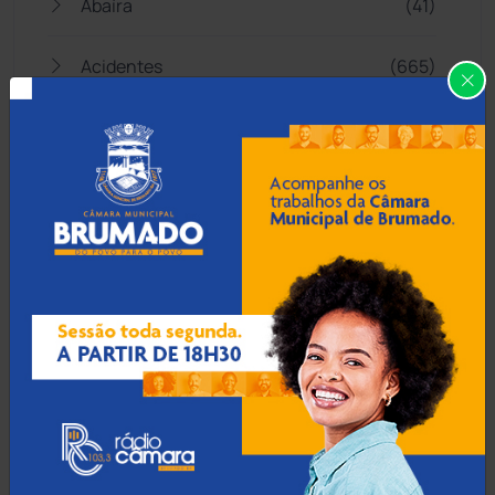
Abaíra
(41)
Acidentes
(665)
Anagé
(183)
Aracatu
(373)
Bahia
(14545)
Barra da Estiva
(333)
Barra do Choça
(65)
Belo Campo
(57)
Bom Jesus da Lapa
(505)