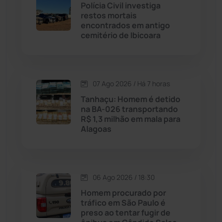
Polícia Civil investiga
restos mortais
Cândido Sales
(121)
encontrados em antigo
cemitério de Ibicoara
Caraíbas
(103)
Carinhanha
(299)
07 Ago 2026 / Há 7 horas
Tanhaçu: Homem é detido
Caturama
(65)
na BA-026 transportando
R$ 1,3 milhão em mala para
Alagoas
Chapada Diamantina
(430)
Condeúba
(133)
06 Ago 2026 / 18:30
Contendas do Sincorá
(79)
Homem procurado por
tráfico em São Paulo é
Cordeiros
(49)
preso ao tentar fugir de