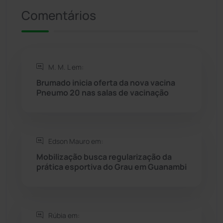
Comentários
Riacho de Santana
(309)
Rio de Contas
(410)
M. M. L em:
Rio do Antônio
(203)
Brumado inicia oferta da nova vacina
Pneumo 20 nas salas de vacinação
Rio do Pires
(98)
Saúde
(2427)
Edson Mauro em:
Mobilização busca regularização da
Seabra
(50)
prática esportiva do Grau em Guanambi
Sebastião Laranjeiras
(96)
Rúbia em:
Sítio do Mato
(42)