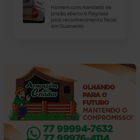
Eventos
(24)
Homem com mandado de
prisão aberto é flagrado
pelo reconhecimento facial
Feira da Mata
(23)
em Guanambi
Guajeru
(130)
Guanambi
(3501)
Ibiassucê
(168)
Ibicoara
(221)
Ibipitanga
(116)
Ibitiara
(32)