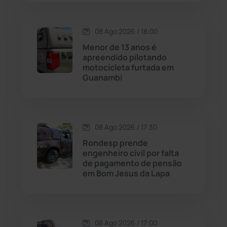
Condeúba
(133)
08 Ago 2026 / 18:00
Contendas do Sincorá
(79)
Menor de 13 anos é
apreendido pilotando
Cordeiros
(49)
motocicleta furtada em
Guanambi
Dom Basílio
(391)
Economia
(1236)
08 Ago 2026 / 17:30
Rondesp prende
Educação
(232)
engenheiro civil por falta
de pagamento de pensão
em Bom Jesus da Lapa
Érico Cardoso
(82)
Esportes
(522)
08 Ago 2026 / 17:00