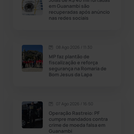
Joias de R$ 40 mil furtadas
em Guanambi são
recuperadas após anúncio
Livramento de Nossa...
(1338)
nas redes sociais
Macaúbas
(715)
08 Ago 2026 / 11:30
Maetinga
(101)
MP faz plantão de
fiscalização e reforça
Malhada
(82)
segurança na Romaria de
Bom Jesus da Lapa
Malhada de Pedras
(508)
Matina
(71)
07 Ago 2026 / 16:50
Operação Rastreio: PF
Mortugaba
(31)
cumpre mandados contra
crime de moeda falsa em
Guanambi
Mundo
(437)