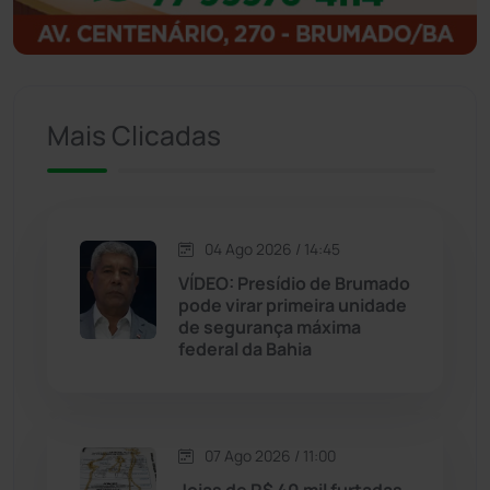
Igaporã
(218)
Ituaçu
(256)
Iuiu
(173)
Mais Clicadas
Jacaraci
(97)
Jequié
(314)
04 Ago 2026 / 14:45
VÍDEO: Presídio de Brumado
pode virar primeira unidade
Jussiape
(98)
de segurança máxima
federal da Bahia
Justiça
(1470)
Lagoa Real
(182)
07 Ago 2026 / 11:00
Licínio de Almeida
(118)