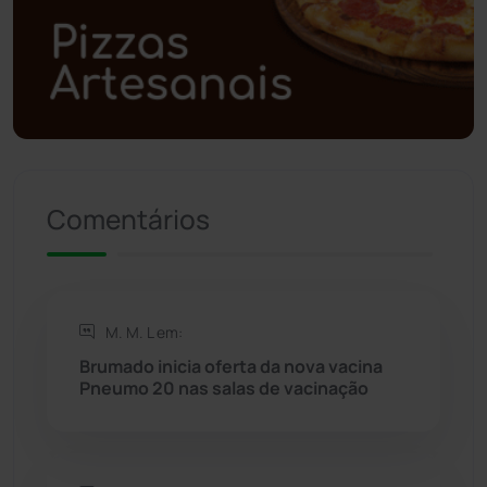
Polícia Militar
(27)
Política
(03)
Presidente Jânio Qu...
(125)
Comentários
Riacho de Santana
(309)
Rio de Contas
(411)
M. M. L em:
Rio do Antônio
(203)
Brumado inicia oferta da nova vacina
Pneumo 20 nas salas de vacinação
Rio do Pires
(98)
Saúde
(2429)