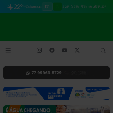
☀️
22°
Columbus
25°
93%
3km/h
33°/20°