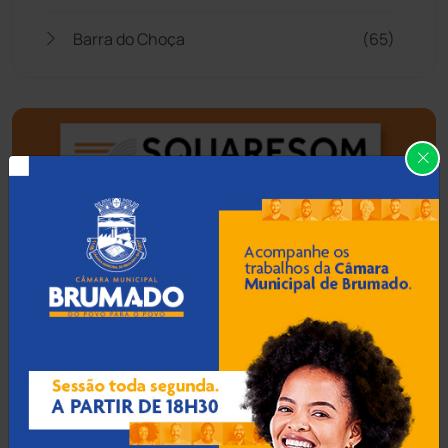
Barra do Choça
(65)
Belo Campo
(57)
Bom Jesus da Lapa
(510)
Boquira
(152)
Botuporã
(73)
Brasil
(7680)
Brumado
(31962)
Caculé
(697)