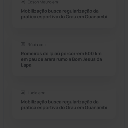
Edson Mauro em:
Seabra
(51)
Mobilização busca regularização da
prática esportiva do Grau em Guanambi
Sebastião Laranjeiras
(96)
Sítio do Mato
(42)
Rúbia em:
Romeiros de Ipiaú percorrem 600 km
Sudoeste Baiano
(1530)
em pau de arara rumo a Bom Jesus da
Lapa
Tanhaçu
(426)
Tanque Novo
(126)
Lúcia em:
Mobilização busca regularização da
Tecnologia
(12)
prática esportiva do Grau em Guanambi
Urandi
(157)