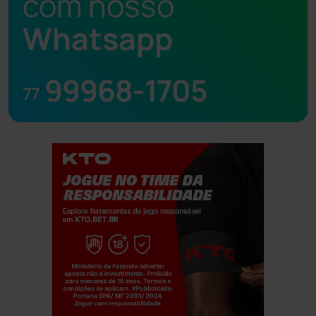
com nosso
Whatsapp
99968-1705
77