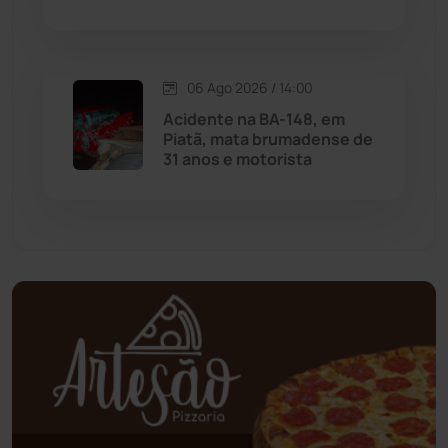
Oliveira dos Brejinhos
(67)
06 Ago 2026 / 14:00
Palmas de Monte Alto
(263)
Acidente na BA-148, em
Piatã, mata brumadense de
Paramirim
(342)
31 anos e motorista
Pindaí
(103)
Piripá
(90)
Planalto
(59)
Poções
(182)
Polícia Civil
(59)