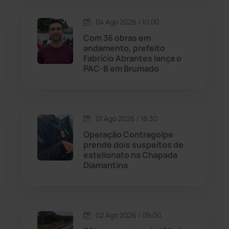
04 Ago 2026 / 10:00
Licínio de Almeida
(118)
Com 36 obras em
andamento, prefeito
Livramento de Nossa...
(1338)
Fabrício Abrantes lança o
PAC-B em Brumado
Macaúbas
(713)
Maetinga
(101)
01 Ago 2026 / 18:30
Operação Contragolpe
Malhada
(82)
prende dois suspeitos de
estelionato na Chapada
Diamantina
Malhada de Pedras
(507)
Matina
(71)
02 Ago 2026 / 09:00
Mortugaba
(31)