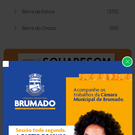
Barra da Estiva
(333)
Barra do Choça
(65)
Belo Campo
(57)
Bom Jesus da Lapa
(505)
Boquira
(152)
Botuporã
(72)
Brasil
(7679)
Brumado
(31951)