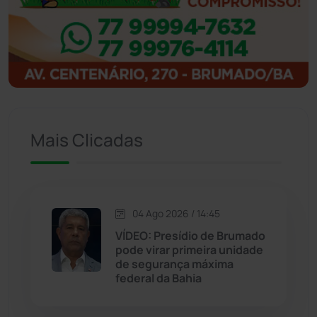
Ibitiara
(31)
Igaporã
(217)
Ituaçu
(256)
Iuiu
(173)
Mais Clicadas
Jacaraci
(97)
Jequié
(311)
04 Ago 2026 / 14:45
VÍDEO: Presídio de Brumado
Jussiape
(97)
pode virar primeira unidade
de segurança máxima
Justiça
(1465)
federal da Bahia
Lagoa Real
(182)