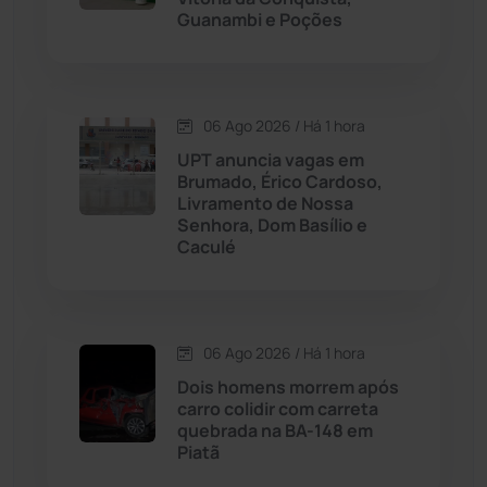
Guanambi e Poções
Chapada Diamantina
(430)
Condeúba
(133)
06 Ago 2026 / Há 1 hora
Contendas do Sincorá
(79)
UPT anuncia vagas em
Brumado, Érico Cardoso,
Cordeiros
(49)
Livramento de Nossa
Senhora, Dom Basílio e
Caculé
Dom Basílio
(391)
Economia
(1235)
06 Ago 2026 / Há 1 hora
Educação
(232)
Dois homens morrem após
carro colidir com carreta
quebrada na BA-148 em
Érico Cardoso
(82)
Piatã