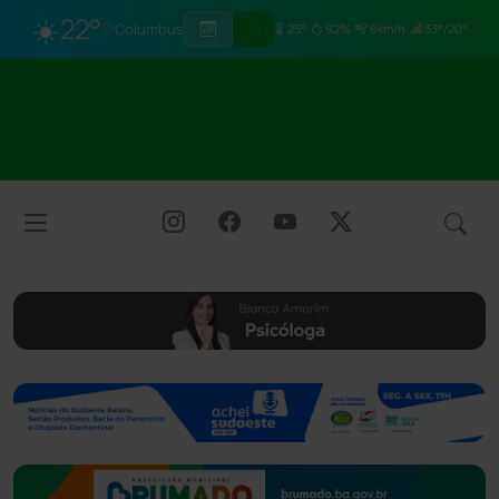
☀️
22°
Columbus
25°
92%
6km/h
33°/20°