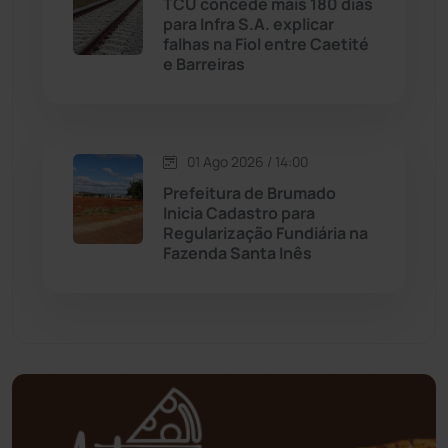
TCU concede mais 180 dias
para Infra S.A. explicar
falhas na Fiol entre Caetité
Mundo
(436)
e Barreiras
Oliveira dos Brejinhos
(67)
Palmas de Monte Alto
(260)
01 Ago 2026 / 14:00
Prefeitura de Brumado
Paramirim
(342)
Inicia Cadastro para
Regularização Fundiária na
Fazenda Santa Inês
Pindaí
(103)
Piripá
(90)
Planalto
(59)
Poções
(182)