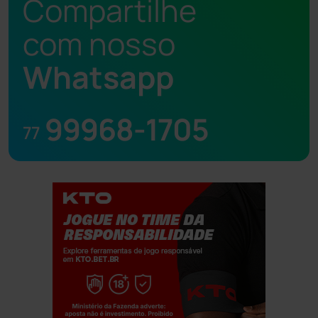
Compartilhe
com nosso
Whatsapp
99968-1705
77