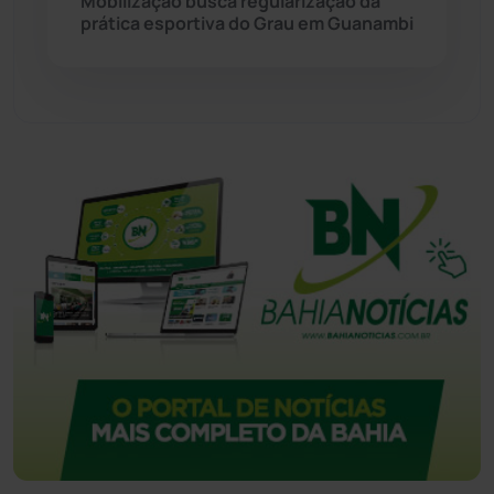
Mobilização busca regularização da
prática esportiva do Grau em Guanambi
Urandi
(155)
Vitória da Conquista
(2513)