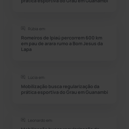
prática esportiva do Grau em Guanambi
Saúde
(2427)
Seabra
(49)
Rúbia em:
Romeiros de Ipiaú percorrem 600 km
Sebastião Laranjeiras
(96)
em pau de arara rumo a Bom Jesus da
Lapa
Sítio do Mato
(42)
Sudoeste Baiano
(1530)
Lúcia em:
Mobilização busca regularização da
Tanhaçu
(425)
prática esportiva do Grau em Guanambi
Tanque Novo
(126)
Tecnologia
(12)
Leonardo em: