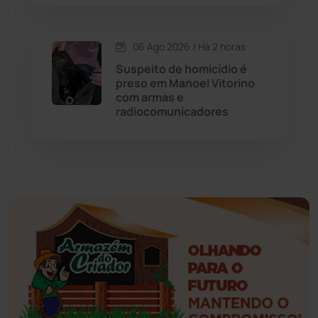
Esportes
(522)
06 Ago 2026 / Há 2 horas
Eventos
(24)
Suspeito de homicídio é
preso em Manoel Vitorino
Feira da Mata
(23)
com armas e
radiocomunicadores
Guajeru
(130)
Guanambi
(3492)
Ibiassucê
(167)
Ibicoara
(220)
Ibipitanga
(116)