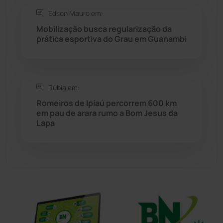
Sítio do Mato
(42)
Edson Mauro em:
Mobilização busca regularização da
Sudoeste Baiano
(1530)
prática esportiva do Grau em Guanambi
Tanhaçu
(427)
Tanque Novo
(126)
Rúbia em:
Romeiros de Ipiaú percorrem 600 km
em pau de arara rumo a Bom Jesus da
Tecnologia
(12)
Lapa
Urandi
(157)
Vitória da Conquista
(2516)