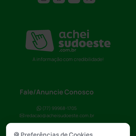
A informação com credibilidade!
Fale/Anuncie Conosco
(77) 99968-1705
redacao@acheisudoeste.com.br
🍪 Preferências de Cookies