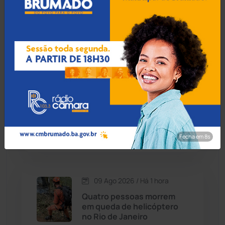
09 Ago 2026 / Há 9 min
Candiba
(157)
Pai de Lionel Messi morre
aos 68 anos na Argentina
Cândido Sales
(121)
Caraíbas
(103)
09 Ago 2026 / Há 39 min
Carinhanha
(300)
Deputado Charles
Fernandes diz que eleição
Caturama
(65)
na Bahia será vencida por
quem 'errar menos'
Fecha em 7s
Chapada Diamantina
(430)
Condeúba
(133)
09 Ago 2026 / Há 1 hora
Quatro pessoas morrem
Contendas do Sincorá
(79)
em queda de helicóptero
no Rio de Janeiro