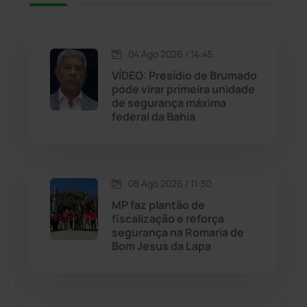
Jacaraci
(97)
04 Ago 2026 / 14:45
Jequié
(314)
VÍDEO: Presídio de Brumado
pode virar primeira unidade
de segurança máxima
Jussiape
(98)
federal da Bahia
Justiça
(1471)
Lagoa Real
(182)
08 Ago 2026 / 11:30
MP faz plantão de
Licínio de Almeida
(118)
fiscalização e reforça
segurança na Romaria de
Bom Jesus da Lapa
Livramento de Nossa...
(1339)
Macaúbas
(715)