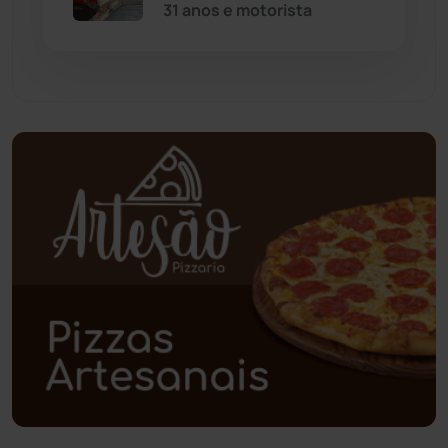
31 anos e motorista
Paramirim
(342)
Pindaí
(103)
Piripá
(90)
Planalto
(59)
Poções
(182)
Polícia Civil
(59)
Polícia Militar
(27)
Política
(03)