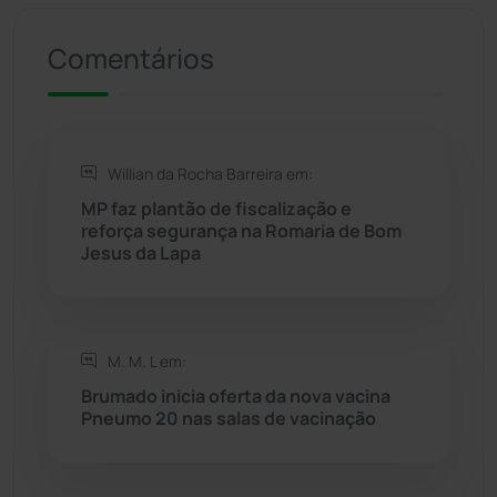
Presidente Jânio Qu...
(125)
Comentários
Riacho de Santana
(309)
Rio de Contas
(411)
Willian da Rocha Barreira em:
Rio do Antônio
(203)
MP faz plantão de fiscalização e
reforça segurança na Romaria de Bom
Jesus da Lapa
Rio do Pires
(98)
Saúde
(2429)
M. M. L em:
Seabra
(51)
Brumado inicia oferta da nova vacina
Pneumo 20 nas salas de vacinação
Sebastião Laranjeiras
(96)