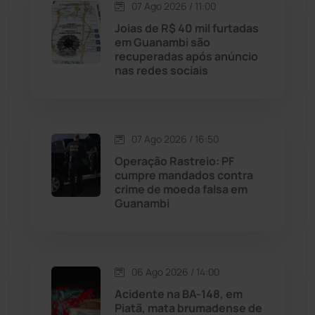
07 Ago 2026 / 11:00
Maetinga
(101)
Joias de R$ 40 mil furtadas
em Guanambi são
recuperadas após anúncio
Malhada
(82)
nas redes sociais
Malhada de Pedras
(508)
Matina
(71)
07 Ago 2026 / 16:50
Operação Rastreio: PF
cumpre mandados contra
Mortugaba
(31)
crime de moeda falsa em
Guanambi
Mundo
(438)
Oliveira dos Brejinhos
(67)
06 Ago 2026 / 14:00
Palmas de Monte Alto
(264)
Acidente na BA-148, em
Piatã, mata brumadense de