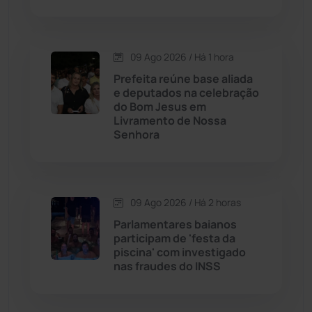
Cordeiros
(49)
Dom Basílio
(391)
09 Ago 2026 / Há 1 hora
Economia
(1236)
Prefeita reúne base aliada
e deputados na celebração
do Bom Jesus em
Educação
(232)
Livramento de Nossa
Senhora
Érico Cardoso
(82)
Esportes
(522)
09 Ago 2026 / Há 2 horas
Parlamentares baianos
Eventos
(24)
participam de 'festa da
piscina' com investigado
nas fraudes do INSS
Feira da Mata
(23)
Guajeru
(130)