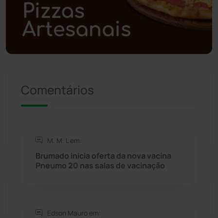
Polícia Militar
(27)
Política
(03)
Presidente Jânio Qu...
(125)
Comentários
Riacho de Santana
(309)
Rio de Contas
(410)
M. M. L em:
Rio do Antônio
(203)
Brumado inicia oferta da nova vacina
Pneumo 20 nas salas de vacinação
Rio do Pires
(98)
Saúde
(2427)
Edson Mauro em: