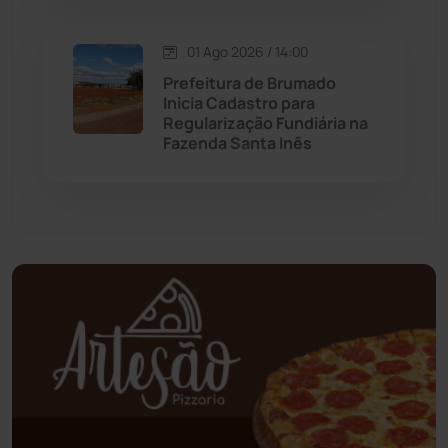
Oliveira dos Brejinhos
(67)
01 Ago 2026 / 14:00
Prefeitura de Brumado
Palmas de Monte Alto
(260)
Inicia Cadastro para
Regularização Fundiária na
Paramirim
(342)
Fazenda Santa Inês
Pindaí
(103)
Piripá
(90)
Planalto
(59)
Poções
(182)
Polícia Civil
(57)