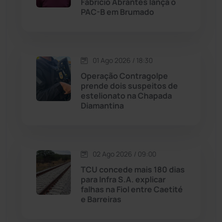
Fabrício Abrantes lança o
PAC-B em Brumado
Livramento de Nossa...
(1338)
Macaúbas
(713)
01 Ago 2026 / 18:30
Maetinga
(101)
Operação Contragolpe
prende dois suspeitos de
estelionato na Chapada
Malhada
(82)
Diamantina
Malhada de Pedras
(507)
Matina
(71)
02 Ago 2026 / 09:00
TCU concede mais 180 dias
para Infra S.A. explicar
Mortugaba
(31)
falhas na Fiol entre Caetité
e Barreiras
Mundo
(436)