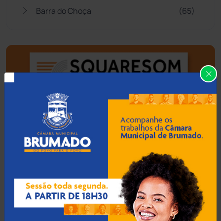
Barra do Choça
(65)
Belo Campo
(57)
Bom Jesus da Lapa
(505)
Boquira
(152)
Botuporã
(72)
Brasil
(7679)
Brumado
(31955)
Caculé
(696)