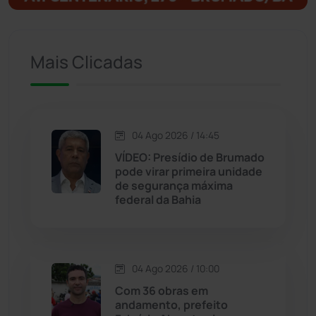
Ituaçu
(256)
Mais Clicadas
Iuiu
(173)
Jacaraci
(97)
04 Ago 2026 / 14:45
Jequié
(312)
VÍDEO: Presídio de Brumado
pode virar primeira unidade
de segurança máxima
Jussiape
(97)
federal da Bahia
Justiça
(1466)
Lagoa Real
(182)
04 Ago 2026 / 10:00
Com 36 obras em
Licínio de Almeida
(118)
andamento, prefeito