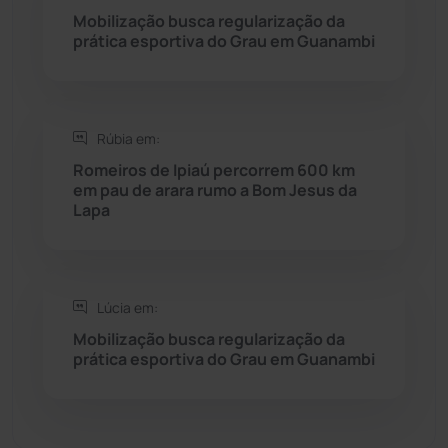
Seabra
(50)
Mobilização busca regularização da
prática esportiva do Grau em Guanambi
Sebastião Laranjeiras
(96)
Sítio do Mato
(42)
Rúbia em:
Romeiros de Ipiaú percorrem 600 km
Sudoeste Baiano
(1530)
em pau de arara rumo a Bom Jesus da
Lapa
Tanhaçu
(425)
Tanque Novo
(126)
Lúcia em:
Mobilização busca regularização da
Tecnologia
(12)
prática esportiva do Grau em Guanambi
Urandi
(156)