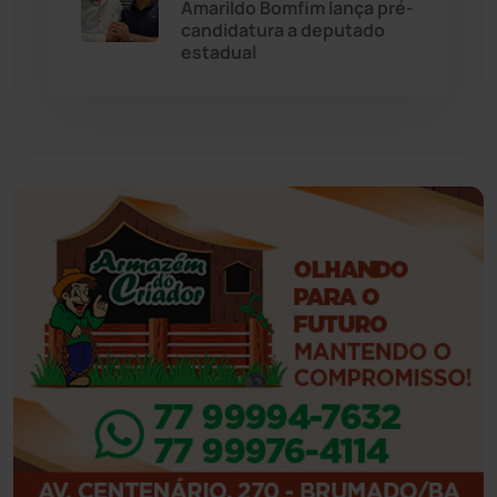
Amarildo Bomfim lança pré-
candidatura a deputado
estadual
Feira da Mata
(23)
Guajeru
(130)
Guanambi
(3493)
Ibiassucê
(167)
Ibicoara
(220)
Ibipitanga
(116)
Ibitiara
(32)
Igaporã
(218)