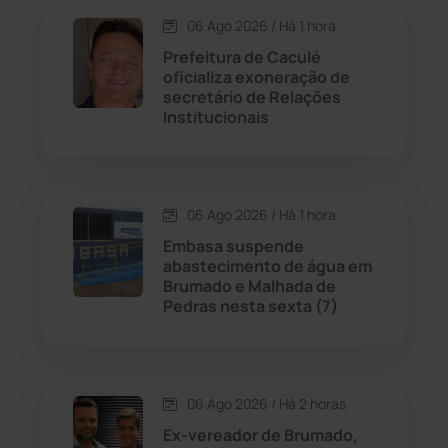
Condeúba
(133)
06 Ago 2026 / Há 1 hora
Prefeitura de Caculé
Contendas do Sincorá
(79)
oficializa exoneração de
secretário de Relações
Cordeiros
(49)
Institucionais
Dom Basílio
(391)
06 Ago 2026 / Há 1 hora
Economia
(1235)
Embasa suspende
abastecimento de água em
Educação
(232)
Brumado e Malhada de
Pedras nesta sexta (7)
Érico Cardoso
(82)
Esportes
(522)
06 Ago 2026 / Há 2 horas
Ex-vereador de Brumado,
Eventos
(24)