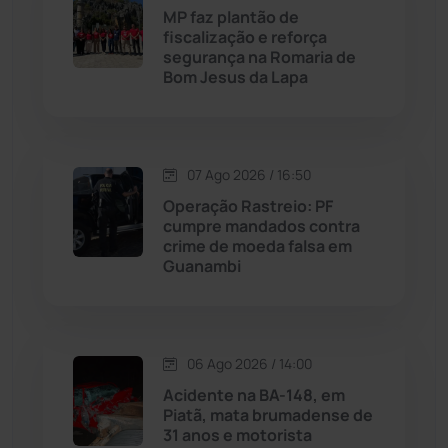
MP faz plantão de
fiscalização e reforça
Malhada
(82)
segurança na Romaria de
Bom Jesus da Lapa
Malhada de Pedras
(508)
Matina
(71)
07 Ago 2026 / 16:50
Operação Rastreio: PF
Mortugaba
(31)
cumpre mandados contra
crime de moeda falsa em
Guanambi
Mundo
(437)
Oliveira dos Brejinhos
(67)
06 Ago 2026 / 14:00
Palmas de Monte Alto
(263)
Acidente na BA-148, em
Piatã, mata brumadense de
Paramirim
(342)
31 anos e motorista