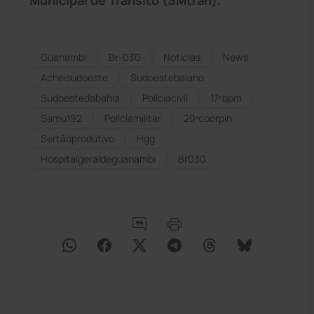
Guanambi
Br-030
Notícias
News
Acheisudoeste
Sudoestebaiano
Sudoestedabahia
Políciacivil
17ºbpm
Samu192
Políciamilitar
20ªcoorpin
Sertãoprodutivo
Hgg
Hospitalgeraldeguanambi
Br030