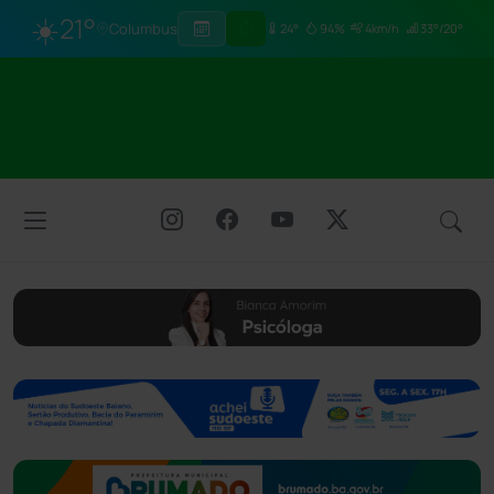
☀️
21°
Columbus
24°
94%
4km/h
33°/20°