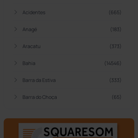
Acidentes
(665)
Anagé
(183)
Aracatu
(373)
Bahia
(14546)
Barra da Estiva
(333)
Barra do Choça
(65)
Belo Campo
(57)
Bom Jesus da Lapa
(510)