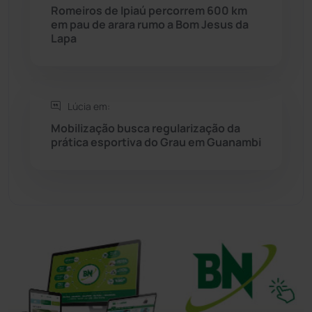
Romeiros de Ipiaú percorrem 600 km
Sudoeste Baiano
(1530)
em pau de arara rumo a Bom Jesus da
Lapa
Tanhaçu
(426)
Tanque Novo
(126)
Lúcia em:
Mobilização busca regularização da
Tecnologia
(12)
prática esportiva do Grau em Guanambi
Urandi
(157)
Vitória da Conquista
(2516)