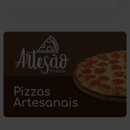
Pindaí
(103)
Piripá
(90)
Planalto
(59)
Poções
(182)
Polícia Civil
(59)
Polícia Militar
(27)
Política
(03)
Presidente Jânio Qu...
(125)