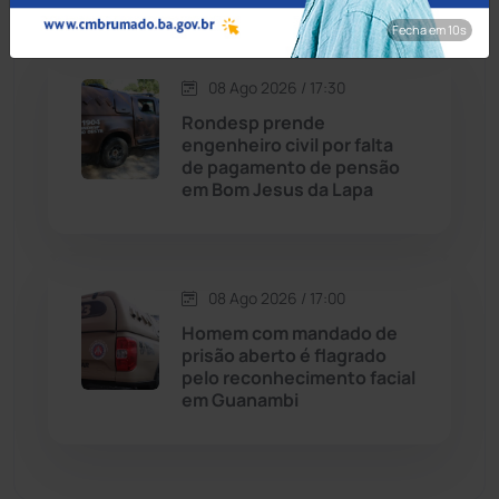
Dom Basílio
(391)
Fecha em 8s
Economia
(1236)
08 Ago 2026 / 17:30
Rondesp prende
Educação
(232)
engenheiro civil por falta
de pagamento de pensão
em Bom Jesus da Lapa
Érico Cardoso
(82)
Esportes
(522)
08 Ago 2026 / 17:00
Eventos
(24)
Homem com mandado de
prisão aberto é flagrado
pelo reconhecimento facial
Feira da Mata
(23)
em Guanambi
Guajeru
(130)