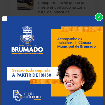
desaparecido há quase um
Cândido Sales
(121)
mês é encontrado na zona
rural de Ibiassucê
Caraíbas
(103)
Carinhanha
(300)
08 Ago 2026 / 18:30
Botuporã alcança melhor
Caturama
(65)
desempenho no Ensino
Médio da Bahia no Ideb
2025
Chapada Diamantina
(430)
Condeúba
(133)
08 Ago 2026 / 18:00
Contendas do Sincorá
(79)
Menor de 13 anos é
apreendido pilotando
Cordeiros
(49)
motocicleta furtada em
Guanambi