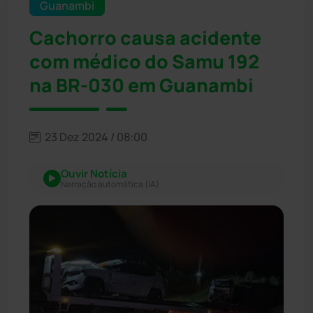
Guanambi
Cachorro causa acidente
com médico do Samu 192
na BR-030 em Guanambi
23 Dez 2024 / 08:00
Ouvir Notícia
Narração automática (IA)