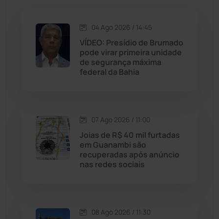
Jequié
(314)
04 Ago 2026 / 14:45
VÍDEO: Presídio de Brumado
pode virar primeira unidade
Jussiape
(98)
de segurança máxima
federal da Bahia
Justiça
(1470)
Lagoa Real
(182)
07 Ago 2026 / 11:00
Licínio de Almeida
(118)
Joias de R$ 40 mil furtadas
em Guanambi são
recuperadas após anúncio
Livramento de Nossa...
(1338)
nas redes sociais
Macaúbas
(715)
08 Ago 2026 / 11:30
Maetinga
(101)