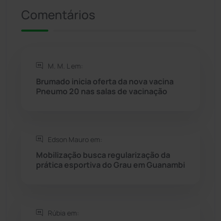
Comentários
Riacho de Santana
(309)
Rio de Contas
(411)
M. M. L em:
Rio do Antônio
(203)
Brumado inicia oferta da nova vacina
Pneumo 20 nas salas de vacinação
Rio do Pires
(98)
Saúde
(2429)
Edson Mauro em:
Seabra
(51)
Mobilização busca regularização da
prática esportiva do Grau em Guanambi
Sebastião Laranjeiras
(96)
Sítio do Mato
(42)
Rúbia em: