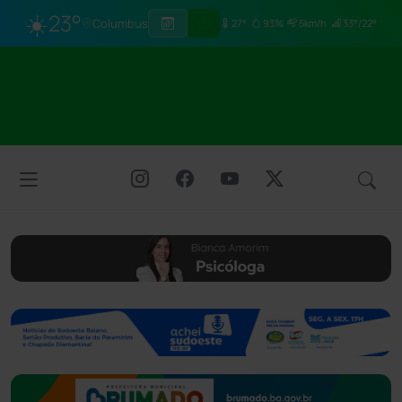
☀️
23°
Columbus
27°
93%
5km/h
33°/22°