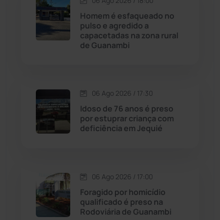
06 Ago 2026 / 18:00
Contendas do Sincorá
(79)
Homem é esfaqueado no
pulso e agredido a
Cordeiros
(49)
capacetadas na zona rural
de Guanambi
Dom Basílio
(391)
Economia
(1235)
06 Ago 2026 / 17:30
Idoso de 76 anos é preso
Educação
(232)
por estuprar criança com
deficiência em Jequié
Érico Cardoso
(82)
Esportes
(522)
06 Ago 2026 / 17:00
Foragido por homicídio
Eventos
(24)
qualificado é preso na
Rodoviária de Guanambi