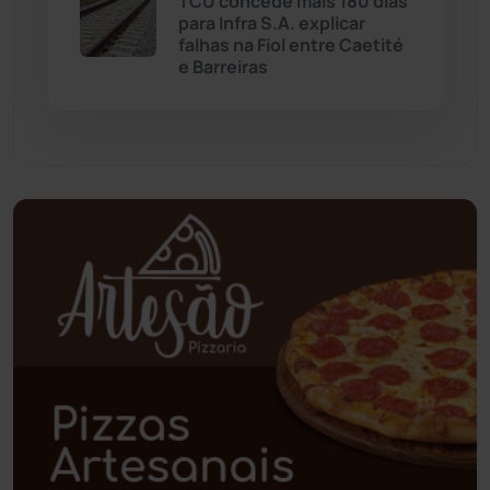
TCU concede mais 180 dias
para Infra S.A. explicar
Palmas de Monte Alto
(260)
falhas na Fiol entre Caetité
e Barreiras
Paramirim
(342)
Pindaí
(103)
Piripá
(90)
Planalto
(59)
Poções
(182)
Polícia Civil
(57)
Polícia Militar
(27)