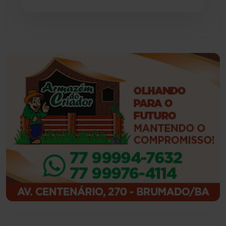
Feira da Mata
(23)
Guajeru
(130)
Guanambi
(3494)
Ibiassucê
(167)
Ibicoara
(220)
Ibipitanga
(116)
Ibitiara
(32)
Igaporã
(218)