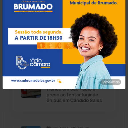
Caetité
(1504)
07 Ago 2026 / Há 1 hora
Candiba
(157)
Tanhaçu: Homem é detido
na BA-026 transportando
Cândido Sales
(121)
R$ 1,3 milhão em mala para
Alagoas
Caraíbas
(103)
Carinhanha
(299)
06 Ago 2026 / 18:30
Fecha em 8s
Homem procurado por
Caturama
(65)
tráfico em São Paulo é
preso ao tentar fugir de
ônibus em Cândido Sales
Chapada Diamantina
(430)
Condeúba
(133)