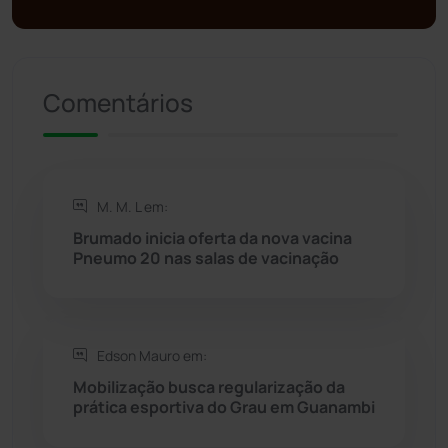
Política
(03)
Presidente Jânio Qu...
(125)
Comentários
Riacho de Santana
(309)
Rio de Contas
(410)
M. M. L em:
Brumado inicia oferta da nova vacina
Rio do Antônio
(203)
Pneumo 20 nas salas de vacinação
Rio do Pires
(98)
Edson Mauro em:
Saúde
(2427)
Mobilização busca regularização da
prática esportiva do Grau em Guanambi
Seabra
(50)