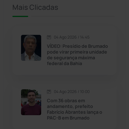
Ituaçu
(256)
Mais Clicadas
Iuiu
(173)
Jacaraci
(97)
04 Ago 2026 / 14:45
VÍDEO: Presídio de Brumado
Jequié
(313)
pode virar primeira unidade
de segurança máxima
federal da Bahia
Jussiape
(97)
Justiça
(1466)
04 Ago 2026 / 10:00
Lagoa Real
(182)
Com 36 obras em
andamento, prefeito
Licínio de Almeida
(118)
Fabrício Abrantes lança o
PAC-B em Brumado
Livramento de Nossa...
(1338)