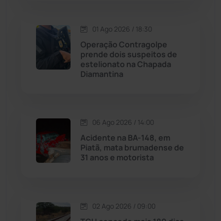
Macaúbas
(713)
01 Ago 2026 / 18:30
Operação Contragolpe
Maetinga
(101)
prende dois suspeitos de
estelionato na Chapada
Diamantina
Malhada
(82)
Malhada de Pedras
(507)
06 Ago 2026 / 14:00
Matina
(71)
Acidente na BA-148, em
Piatã, mata brumadense de
31 anos e motorista
Mortugaba
(31)
Mundo
(436)
02 Ago 2026 / 09:00
Oliveira dos Brejinhos
(67)