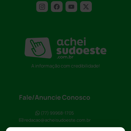
A informação com credibilidade!
Fale/Anuncie Conosco
(77) 99968-1705
redacao@acheisudoeste.com.br