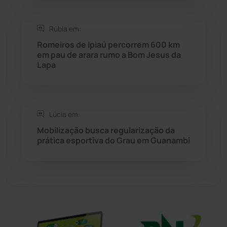
Sebastião Laranjeiras
(96)
Rúbia em:
Sítio do Mato
(42)
Romeiros de Ipiaú percorrem 600 km
em pau de arara rumo a Bom Jesus da
Lapa
Sudoeste Baiano
(1530)
Tanhaçu
(426)
Lúcia em:
Tanque Novo
(126)
Mobilização busca regularização da
prática esportiva do Grau em Guanambi
Tecnologia
(12)
Urandi
(156)
Vitória da Conquista
(2513)