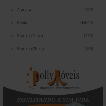
Aracatu
(373)
Bahia
(14546)
Barra da Estiva
(333)
Barra do Choça
(65)
Belo Campo
(57)
Bom Jesus da Lapa
(508)
Boquira
(152)
Botuporã
(72)