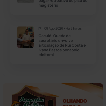
pagar retroativo do piso do
Educação
(232)
magistério
Érico Cardoso
(82)
08 Ago 2026 / Há 8 horas
Esportes
(522)
Caculé: Queda de
secretário envolve
Eventos
(24)
articulação de Rui Costa e
Ivana Bastos por apoio
eleitoral
Feira da Mata
(23)
Guajeru
(130)
Guanambi
(3498)
Ibiassucê
(167)