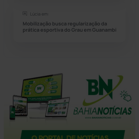
Tanque Novo
(126)
Lúcia em:
Mobilização busca regularização da
Tecnologia
(12)
prática esportiva do Grau em Guanambi
Urandi
(157)
Vitória da Conquista
(2514)