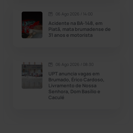
Matina
(71)
06 Ago 2026 / 14:00
Acidente na BA-148, em
Piatã, mata brumadense de
Mortugaba
(31)
31 anos e motorista
Mundo
(437)
Oliveira dos Brejinhos
(67)
06 Ago 2026 / 08:30
UPT anuncia vagas em
Palmas de Monte Alto
(261)
Brumado, Érico Cardoso,
Livramento de Nossa
Senhora, Dom Basílio e
Paramirim
(342)
Caculé
Pindaí
(103)
Piripá
(90)