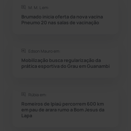
M. M. L em:
Rio do Antônio
(203)
Brumado inicia oferta da nova vacina
Pneumo 20 nas salas de vacinação
Rio do Pires
(98)
Saúde
(2427)
Edson Mauro em:
Seabra
(50)
Mobilização busca regularização da
prática esportiva do Grau em Guanambi
Sebastião Laranjeiras
(96)
Sítio do Mato
(42)
Rúbia em:
Romeiros de Ipiaú percorrem 600 km
Sudoeste Baiano
(1530)
em pau de arara rumo a Bom Jesus da
Lapa
Tanhaçu
(426)