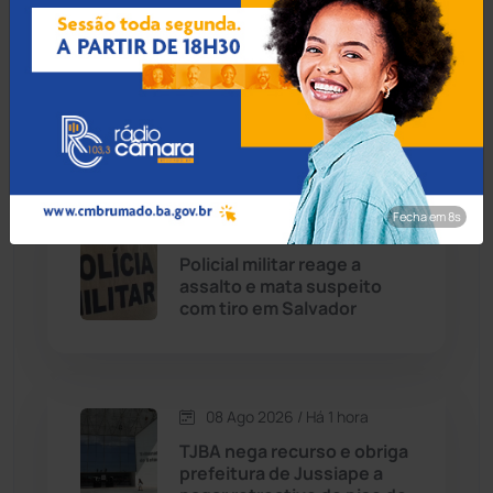
08 Ago 2026 / Há 43 min
Carinhanha
(300)
Acidente entre ônibus a
caminho de Bom Jesus da
Caturama
(65)
Lapa e caminhão deixa dois
mortos na BR-259
Chapada Diamantina
(430)
Condeúba
(133)
Fecha em 7s
08 Ago 2026 / Há 1 hora
Policial militar reage a
Contendas do Sincorá
(79)
assalto e mata suspeito
com tiro em Salvador
Cordeiros
(49)
Dom Basílio
(391)
08 Ago 2026 / Há 1 hora
Economia
(1235)
TJBA nega recurso e obriga
prefeitura de Jussiape a