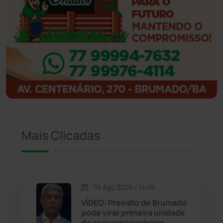
Ibicoara
(221)
Ibipitanga
(116)
Ibitiara
(32)
Igaporã
(218)
Ituaçu
(256)
Mais Clicadas
Iuiu
(173)
Jacaraci
(97)
04 Ago 2026 / 14:45
Jequié
(314)
VÍDEO: Presídio de Brumado
pode virar primeira unidade
de segurança máxima
Jussiape
(98)