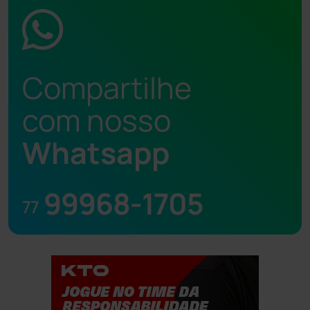
Compartilhe
com nosso
Whatsapp
99968-1705
77