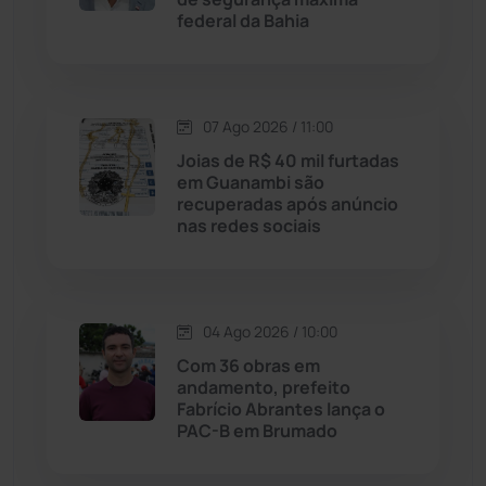
federal da Bahia
Justiça
(1470)
Lagoa Real
(182)
07 Ago 2026 / 11:00
Joias de R$ 40 mil furtadas
Licínio de Almeida
(118)
em Guanambi são
recuperadas após anúncio
nas redes sociais
Livramento de Nossa...
(1338)
Macaúbas
(714)
04 Ago 2026 / 10:00
Maetinga
(101)
Com 36 obras em
andamento, prefeito
Fabrício Abrantes lança o
Malhada
(82)
PAC-B em Brumado
Malhada de Pedras
(508)