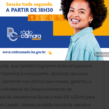
uza/Achei Sudoeste
Vereadores de
Guanambi
, o vereador Paulo
s do seu mandato e também comemorou
para as áreas de saúde, assistência social e
ndato do deputado federal Daniel Almeida
Fecha em 7
ão municipal, como foi na questão da
urso, que também logramos êxito em parceria
 fazemos a nossa parte, alocando recursos
, somente nos últimos seis meses, garantiu o
a o Ministério do Desenvolvimento de
pal de Assistência Social e mais R$ 420 mil para
ro Lajedo. Valores já estão na conta, sendo a