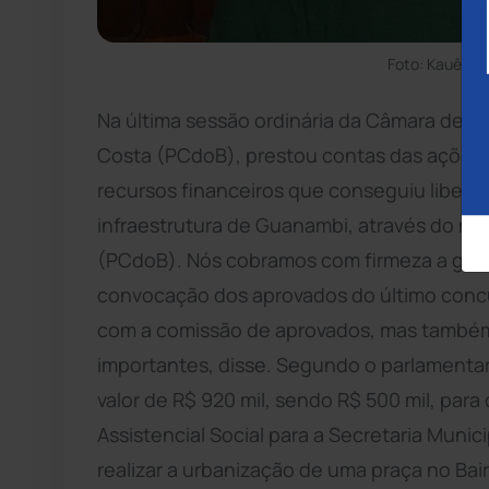
Foto: Kauê So
Na última sessão ordinária da Câmara de 
Costa (PCdoB), prestou contas das açõe
recursos financeiros que conseguiu liberar 
infraestrutura de Guanambi, através do ma
(PCdoB). Nós cobramos com firmeza a gest
convocação dos aprovados do último conc
com a comissão de aprovados, mas também
importantes, disse. Segundo o parlamentar
valor de R$ 920 mil, sendo R$ 500 mil, par
Assistencial Social para a Secretaria Munici
realizar a urbanização de uma praça no Bair