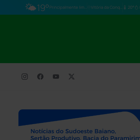
🌤️
19°
Principalmente limpo
Vitória da Conq…
20°