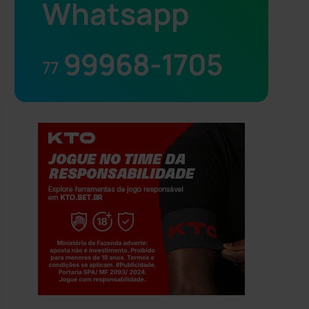
Whatsapp
99968-1705
77
Jogue com responsabilidade. 18+