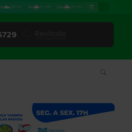
☁️
🌦
🌦
hã
28°/14°
Ter
21°/16°
Qua
20°/15°