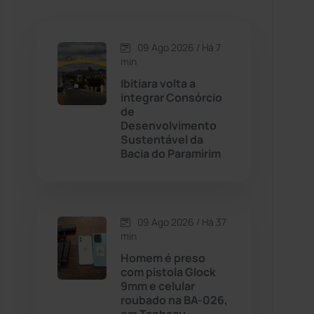
Caetanos
(47)
Caetité
(1504)
09 Ago 2026 / Há 7
min
Candiba
(157)
Ibitiara volta a
integrar Consórcio
de
Cândido Sales
(121)
Desenvolvimento
Sustentável da
Bacia do Paramirim
Caraíbas
(103)
Carinhanha
(300)
09 Ago 2026 / Há 37
Caturama
(65)
min
Homem é preso
com pistola Glock
Chapada Diamantina
(430)
9mm e celular
roubado na BA-026,
Condeúba
(133)