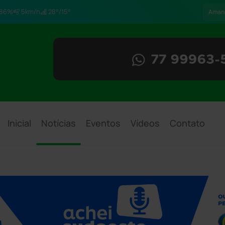
86%
5km/h
28°/15°
Aman
Inicial
Notícias
Eventos
Vídeos
Contato