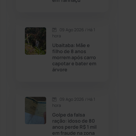
em Tanhaçu
Contendas do Sincorá
(79)
09 Ago 2026 / Há 1
Cordeiros
(49)
hora
Ubaitaba: Mãe e
Dom Basílio
(391)
filho de 8 anos
morrem após carro
capotar e bater em
Economia
(1236)
árvore
Educação
(232)
Érico Cardoso
(82)
09 Ago 2026 / Há 1
hora
Golpe da falsa
Esportes
(522)
ração: idoso de 80
anos perde R$ 1 mil
Eventos
(24)
em fraude na zona