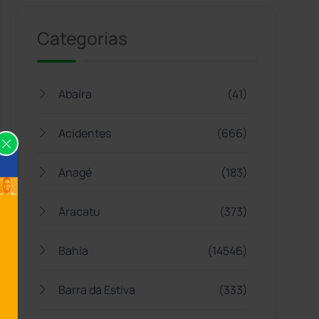
Categorias
Abaíra
(41)
Acidentes
(666)
Anagé
(183)
Aracatu
(373)
Bahia
(14546)
Barra da Estiva
(333)