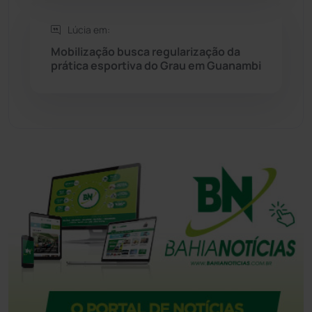
Tanhaçu
(426)
Lúcia em:
Tanque Novo
(126)
Mobilização busca regularização da
prática esportiva do Grau em Guanambi
Tecnologia
(12)
Urandi
(157)
Vitória da Conquista
(2514)