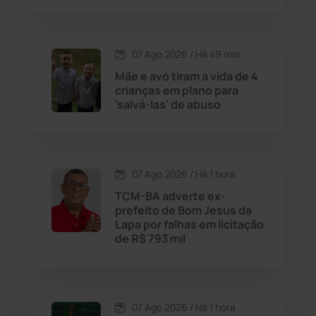
Caraíbas
(103)
Carinhanha
(300)
07 Ago 2026 / Há 49 min
Mãe e avó tiram a vida de 4
Caturama
(65)
crianças em plano para
'salvá-las' de abuso
Chapada Diamantina
(430)
Condeúba
(133)
07 Ago 2026 / Há 1 hora
TCM-BA adverte ex-
Contendas do Sincorá
(79)
prefeito de Bom Jesus da
Lapa por falhas em licitação
Cordeiros
(49)
de R$ 793 mil
Dom Basílio
(391)
07 Ago 2026 / Há 1 hora
Economia
(1235)