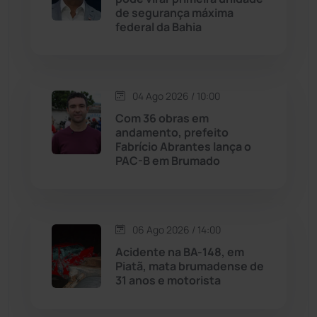
de segurança máxima
federal da Bahia
Jussiape
(97)
Justiça
(1467)
04 Ago 2026 / 10:00
Lagoa Real
(182)
Com 36 obras em
andamento, prefeito
Licínio de Almeida
(118)
Fabrício Abrantes lança o
PAC-B em Brumado
Livramento de Nossa...
(1338)
Macaúbas
(714)
06 Ago 2026 / 14:00
Acidente na BA-148, em
Maetinga
(101)
Piatã, mata brumadense de
31 anos e motorista
Malhada
(82)