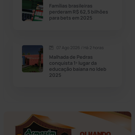
Famílias brasileiras
perderam R$ 62,5 bilhões
Educação
(232)
para bets em 2025
Érico Cardoso
(82)
07 Ago 2026 / Há 2 horas
Esportes
(522)
Malhada de Pedras
conquista 1º lugar da
Eventos
(24)
educação baiana no Ideb
2025
Feira da Mata
(23)
Guajeru
(130)
Guanambi
(3496)
Ibiassucê
(167)