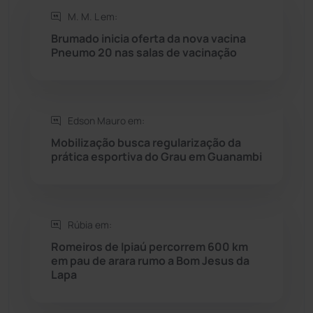
Rio de Contas
(410)
M. M. L em:
Brumado inicia oferta da nova vacina
Rio do Antônio
(203)
Pneumo 20 nas salas de vacinação
Rio do Pires
(98)
Edson Mauro em:
Saúde
(2427)
Mobilização busca regularização da
prática esportiva do Grau em Guanambi
Seabra
(50)
Sebastião Laranjeiras
(96)
Rúbia em:
Sítio do Mato
(42)
Romeiros de Ipiaú percorrem 600 km
em pau de arara rumo a Bom Jesus da
Lapa
Sudoeste Baiano
(1530)