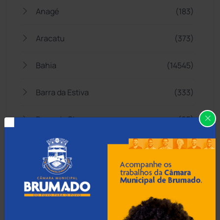
Anagé
(183)
Aracatu
(373)
Bahia
(14545)
Barra da Estiva
(333)
Barra do Choça
(65)
Belo Campo
(57)
Bom Jesus da Lapa
(507)
Boquira
(152)