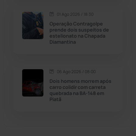
Malhada de Pedras
(508)
01 Ago 2026 / 18:30
Operação Contragolpe
Matina
(71)
prende dois suspeitos de
estelionato na Chapada
Diamantina
Mortugaba
(31)
Mundo
(437)
06 Ago 2026 / 08:00
Oliveira dos Brejinhos
(67)
Dois homens morrem após
carro colidir com carreta
Palmas de Monte Alto
(260)
quebrada na BA-148 em
Piatã
Paramirim
(342)
Pindaí
(103)