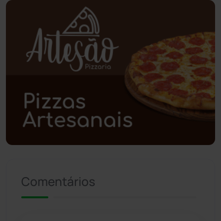
Piripá
(90)
Planalto
(59)
Poções
(182)
Polícia Civil
(58)
Polícia Militar
(27)
Política
(03)
Presidente Jânio Qu...
(125)
Comentários
Riacho de Santana
(309)