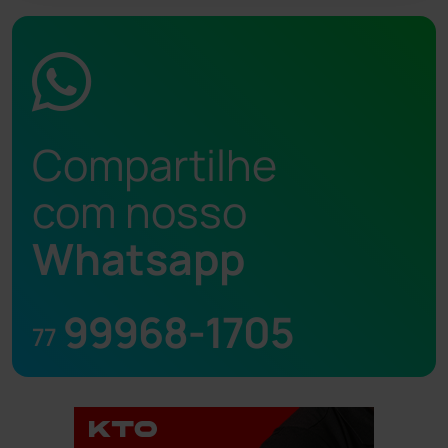
Compartilhe
com nosso
Whatsapp
99968-1705
77