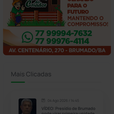
Ibicoara
(221)
Ibipitanga
(116)
Ibitiara
(32)
Igaporã
(218)
Ituaçu
(256)
Mais Clicadas
Iuiu
(173)
Jacaraci
(97)
04 Ago 2026 / 14:45
VÍDEO: Presídio de Brumado
Jequié
(314)
pode virar primeira unidade