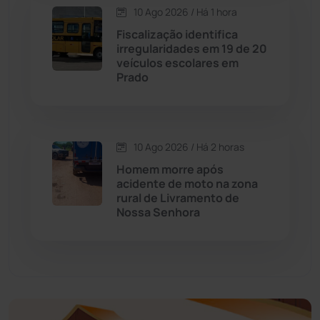
Economia
(1236)
10 Ago 2026 / Há 1 hora
Fiscalização identifica
Educação
(232)
irregularidades em 19 de 20
veículos escolares em
Prado
Érico Cardoso
(82)
Esportes
(522)
10 Ago 2026 / Há 2 horas
Eventos
(24)
Homem morre após
acidente de moto na zona
rural de Livramento de
Feira da Mata
(23)
Nossa Senhora
Guajeru
(130)
Guanambi
(3504)