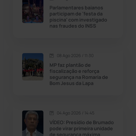
Parlamentares baianos
participam de 'festa da
Jussiape
(98)
piscina' com investigado
nas fraudes do INSS
Justiça
(1473)
Lagoa Real
(182)
08 Ago 2026 / 11:30
Licínio de Almeida
(118)
MP faz plantão de
fiscalização e reforça
segurança na Romaria de
Livramento de Nossa...
(1341)
Bom Jesus da Lapa
Macaúbas
(716)
04 Ago 2026 / 14:45
Maetinga
(101)
VÍDEO: Presídio de Brumado
pode virar primeira unidade
Malhada
(82)
de segurança máxima