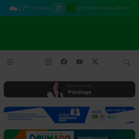
☁️
27°
Columbus
31°
83%
13km/h
33°/22°