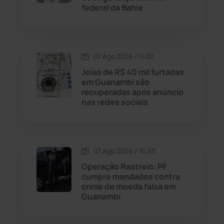
federal da Bahia
Malhada de Pedras
(508)
Matina
(71)
07 Ago 2026 / 11:00
Joias de R$ 40 mil furtadas
Mortugaba
(31)
em Guanambi são
recuperadas após anúncio
nas redes sociais
Mundo
(438)
Oliveira dos Brejinhos
(67)
07 Ago 2026 / 16:50
Palmas de Monte Alto
(266)
Operação Rastreio: PF
cumpre mandados contra
Paramirim
(342)
crime de moeda falsa em
Guanambi
Pindaí
(103)