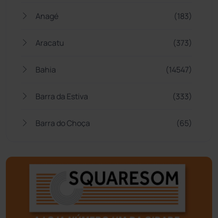
Anagé
(183)
Aracatu
(373)
Bahia
(14547)
Barra da Estiva
(333)
Barra do Choça
(65)
Belo Campo
(57)
Bom Jesus da Lapa
(510)
Boquira
(152)