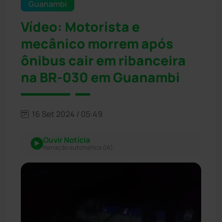
Guanambi
Vídeo: Motorista e
mecânico morrem após
ônibus cair em ribanceira
na BR-030 em Guanambi
16 Set 2024 / 05:49
Ouvir Notícia
Narração automática (IA)