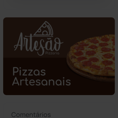
Piripá
(90)
Planalto
(59)
Poções
(182)
Polícia Civil
(61)
Polícia Militar
(28)
Política
(03)
Presidente Jânio Qu...
(125)
Riacho de Santana
(309)
Comentários