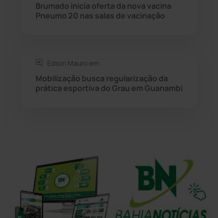
Brumado inicia oferta da nova vacina
Tanhaçu
(427)
Pneumo 20 nas salas de vacinação
Tanque Novo
(126)
Tecnologia
(12)
Edson Mauro em:
Mobilização busca regularização da
prática esportiva do Grau em Guanambi
Urandi
(158)
Vitória da Conquista
(2518)