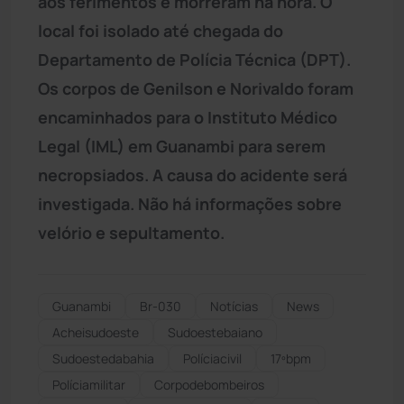
aos ferimentos e morreram na hora. O
local foi isolado até chegada do
Departamento de Polícia Técnica (DPT).
Os corpos de Genilson e Norivaldo foram
encaminhados para o Instituto Médico
Legal (IML) em Guanambi para serem
necropsiados. A causa do acidente será
investigada. Não há informações sobre
velório e sepultamento.
Guanambi
Br-030
Notícias
News
Acheisudoeste
Sudoestebaiano
Sudoestedabahia
Políciacivil
17ºbpm
Políciamilitar
Corpodebombeiros