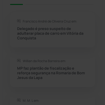
Rio de Contas
(411)
Rio do Antônio
(203)
Francisco André de Oliveira Cruz em:
Delegado é preso suspeito de
Rio do Pires
(98)
adulterar placa de carro em Vitória da
Conquista
Saúde
(2430)
Seabra
(51)
Willian da Rocha Barreira em:
MP faz plantão de fiscalização e
Sebastião Laranjeiras
(96)
reforça segurança na Romaria de Bom
Jesus da Lapa
Sítio do Mato
(42)
Sudoeste Baiano
(1531)
M. M. L em: