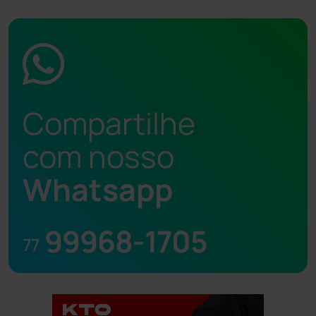
Compartilhe
com nosso
Whatsapp
99968-1705
77