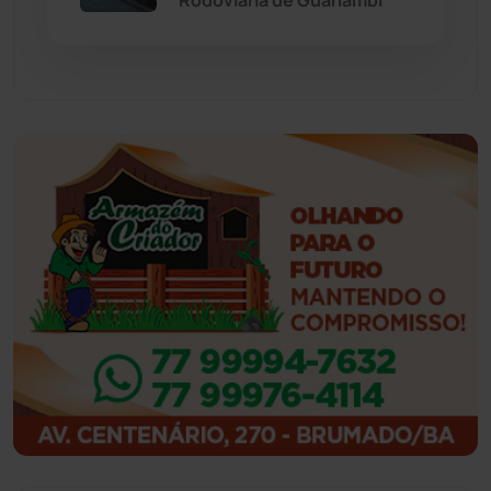
Feira da Mata
(23)
Guajeru
(130)
Guanambi
(3494)
Ibiassucê
(167)
Ibicoara
(220)
Ibipitanga
(116)
Ibitiara
(32)
Igaporã
(218)