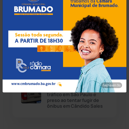
Caetité
(1504)
07 Ago 2026 / Há 1 hora
Candiba
(157)
Tanhaçu: Homem é detido
na BA-026 transportando
Cândido Sales
(121)
R$ 1,3 milhão em mala para
Alagoas
Caraíbas
(103)
Carinhanha
(299)
06 Ago 2026 / 18:30
Fecha em 8s
Homem procurado por
Caturama
(65)
tráfico em São Paulo é
preso ao tentar fugir de
ônibus em Cândido Sales
Chapada Diamantina
(430)
Condeúba
(133)