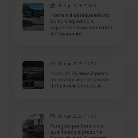
06 Ago 2026 / 18:00
Contendas do Sincorá
(79)
Homem é esfaqueado no
pulso e agredido a
Cordeiros
(49)
capacetadas na zona rural
de Guanambi
Dom Basílio
(391)
Economia
(1235)
06 Ago 2026 / 17:30
Idoso de 76 anos é preso
Educação
(232)
por estuprar criança com
deficiência em Jequié
Érico Cardoso
(82)
Esportes
(522)
06 Ago 2026 / 17:00
Foragido por homicídio
Eventos
(24)
qualificado é preso na
Rodoviária de Guanambi