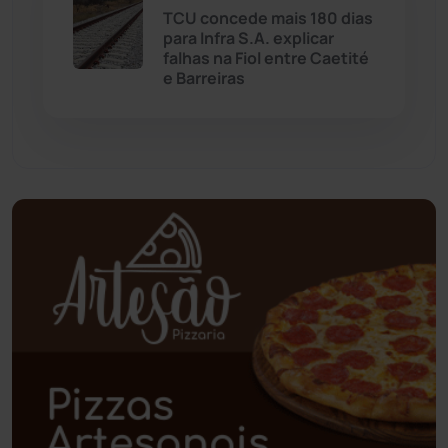
Oliveira dos Brejinhos
(67)
TCU concede mais 180 dias
para Infra S.A. explicar
Palmas de Monte Alto
(260)
falhas na Fiol entre Caetité
e Barreiras
Paramirim
(342)
Pindaí
(103)
Piripá
(90)
Planalto
(59)
Poções
(182)
Polícia Civil
(57)
Polícia Militar
(27)