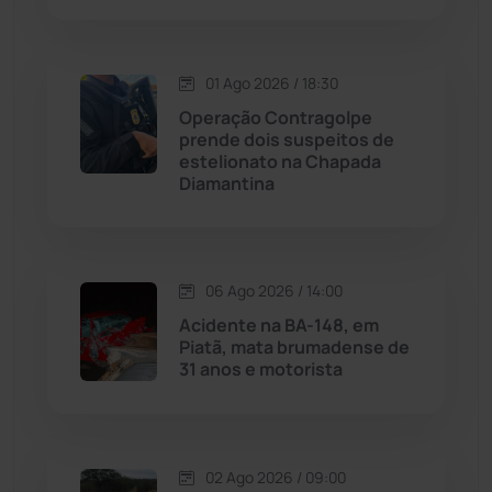
Livramento de Nossa...
(1338)
Macaúbas
(713)
01 Ago 2026 / 18:30
Operação Contragolpe
Maetinga
(101)
prende dois suspeitos de
estelionato na Chapada
Diamantina
Malhada
(82)
Malhada de Pedras
(507)
06 Ago 2026 / 14:00
Matina
(71)
Acidente na BA-148, em
Piatã, mata brumadense de
31 anos e motorista
Mortugaba
(31)
Mundo
(436)
02 Ago 2026 / 09:00