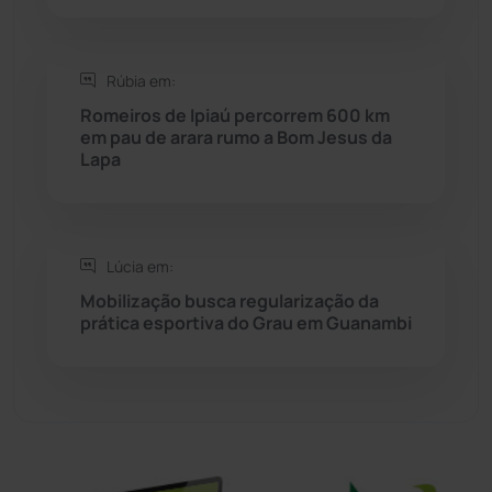
Sebastião Laranjeiras
(96)
Rúbia em:
Sítio do Mato
(42)
Romeiros de Ipiaú percorrem 600 km
em pau de arara rumo a Bom Jesus da
Lapa
Sudoeste Baiano
(1530)
Tanhaçu
(426)
Lúcia em:
Tanque Novo
(126)
Mobilização busca regularização da
prática esportiva do Grau em Guanambi
Tecnologia
(12)
Urandi
(156)
Vitória da Conquista
(2513)