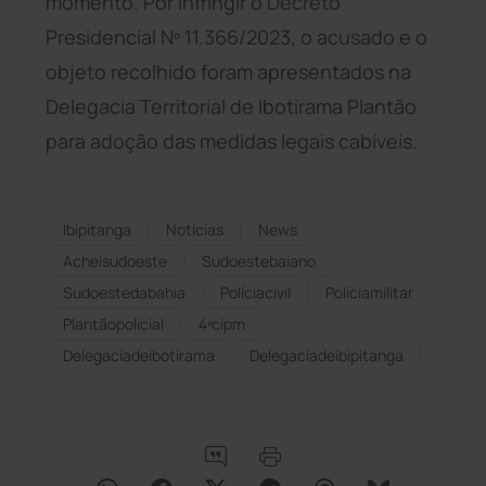
momento. Por infringir o Decreto
Presidencial Nº 11.366/2023, o acusado e o
objeto recolhido foram apresentados na
Delegacia Territorial de Ibotirama Plantão
para adoção das medidas legais cabíveis.
Ibipitanga
Notícias
News
Acheisudoeste
Sudoestebaiano
Sudoestedabahia
Políciacivil
Políciamilitar
Plantãopolicial
4ªcipm
Delegaciadeibotirama
Delegaciadeibipitanga