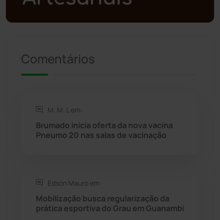
Política
(03)
Presidente Jânio Qu...
(125)
Comentários
Riacho de Santana
(309)
Rio de Contas
(410)
M. M. L em:
Brumado inicia oferta da nova vacina
Rio do Antônio
(203)
Pneumo 20 nas salas de vacinação
Rio do Pires
(98)
Edson Mauro em:
Saúde
(2427)
Mobilização busca regularização da
prática esportiva do Grau em Guanambi
Seabra
(50)