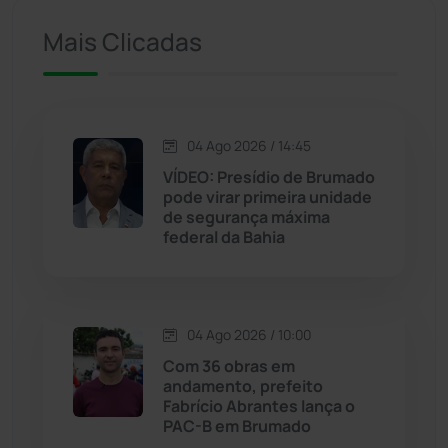
Ituaçu
(256)
Mais Clicadas
Iuiu
(173)
Jacaraci
(97)
04 Ago 2026 / 14:45
VÍDEO: Presídio de Brumado
Jequié
(313)
pode virar primeira unidade
de segurança máxima
federal da Bahia
Jussiape
(97)
Justiça
(1466)
04 Ago 2026 / 10:00
Lagoa Real
(182)
Com 36 obras em
andamento, prefeito
Licínio de Almeida
(118)
Fabrício Abrantes lança o
PAC-B em Brumado