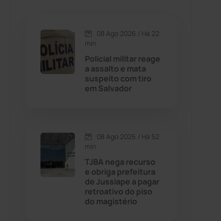
Caetanos
(47)
Caetité
(1504)
08 Ago 2026 / Há 22
min
Candiba
(157)
Policial militar reage
a assalto e mata
suspeito com tiro
Cândido Sales
(121)
em Salvador
Caraíbas
(103)
08 Ago 2026 / Há 52
Carinhanha
(300)
min
TJBA nega recurso
Caturama
(65)
e obriga prefeitura
de Jussiape a pagar
retroativo do piso
Chapada Diamantina
(430)
do magistério
Condeúba
(133)