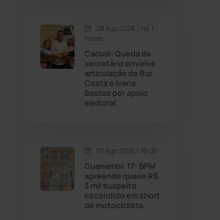
Contendas do Sincorá
(79)
08 Ago 2026 / Há 7
horas
Cordeiros
(49)
Caculé: Queda de
secretário envolve
articulação de Rui
Dom Basílio
(391)
Costa e Ivana
Bastos por apoio
eleitoral
Economia
(1235)
Educação
(232)
07 Ago 2026 / 18:00
Érico Cardoso
(82)
Guanambi: 17º BPM
apreende quase R$
3 mil suspeito
Esportes
(522)
escondido em short
de motociclista
Eventos
(24)