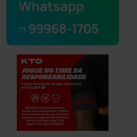
Whatsapp
99968-1705
77
Jogue com responsabilidade. 18+