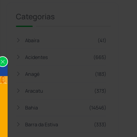
Categorias
Abaíra
(41)
Acidentes
(665)
Anagé
(183)
Aracatu
(373)
Bahia
(14546)
Barra da Estiva
(333)