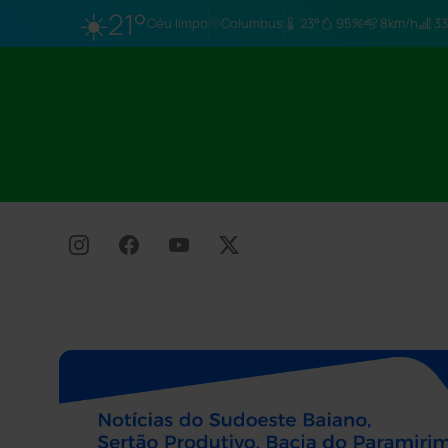
☀️
21°
Céu limpo
Columbus
23°
95%
8km/h
33