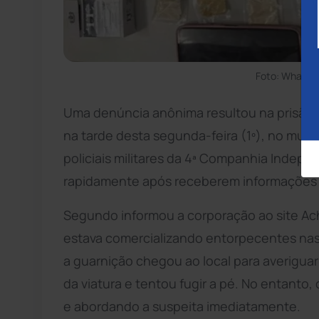
Foto: WhatsA
Uma denúncia anônima resultou na prisão 
na tarde desta segunda-feira (1º), no muni
policiais militares da 4ª Companhia Indep
rapidamente após receberem informações sob
Segundo informou a corporação ao site Ach
estava comercializando entorpecentes nas
a guarnição chegou ao local para averigua
da viatura e tentou fugir a pé. No entanto,
e abordando a suspeita imediatamente.