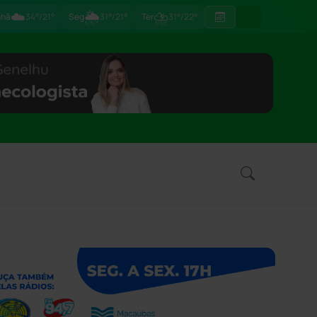
☁️
🌦
⛈
hã
34°/21°
Seg
31°/21°
Ter
31°/22°