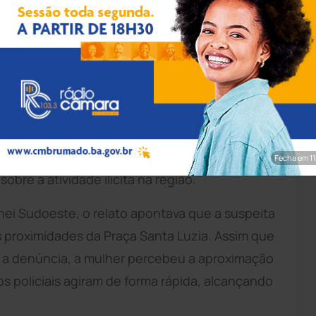
pp/Achei Sudoeste
de uma mulher suspeita de tráfico de drogas
cípio de
Ibipitanga
. A prisão foi efetuada por
endente de
Polícia Militar
(CIPM), que agiram
Fecha em 9
re a atividade ilícita na região.
ei Sudoeste, o relato apontava que a suspeita
 proximidades da Praça Santa Luzia. Assim que
r a denúncia, a mulher percebeu a aproximação
 os policiais agiram de forma rápida, alcançando