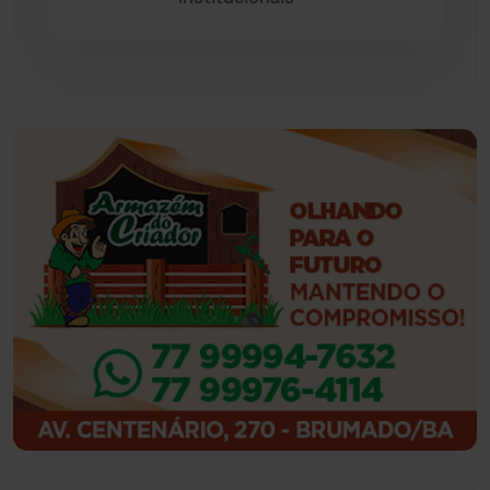
Feira da Mata
(23)
Guajeru
(130)
Guanambi
(3494)
Ibiassucê
(167)
Ibicoara
(220)
Ibipitanga
(116)
Ibitiara
(32)
Igaporã
(218)