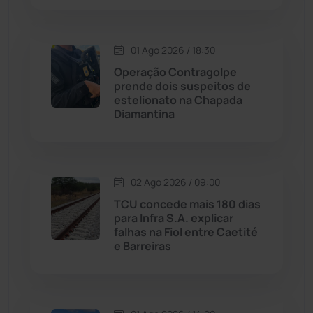
Livramento de Nossa...
(1338)
Macaúbas
(713)
01 Ago 2026 / 18:30
Operação Contragolpe
Maetinga
(101)
prende dois suspeitos de
estelionato na Chapada
Diamantina
Malhada
(82)
Malhada de Pedras
(507)
02 Ago 2026 / 09:00
Matina
(71)
TCU concede mais 180 dias
para Infra S.A. explicar
falhas na Fiol entre Caetité
Mortugaba
(31)
e Barreiras
Mundo
(436)
Oliveira dos Brejinhos
(67)