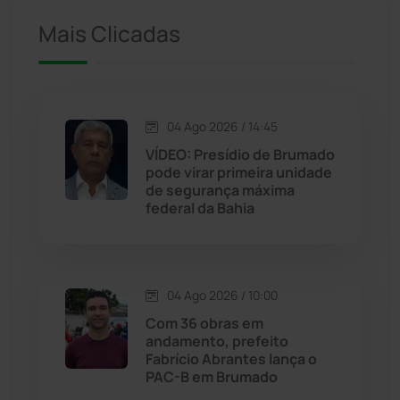
Ituaçu
(256)
Mais Clicadas
Iuiu
(173)
Jacaraci
(97)
04 Ago 2026 / 14:45
VÍDEO: Presídio de Brumado
Jequié
(313)
pode virar primeira unidade
de segurança máxima
federal da Bahia
Jussiape
(97)
Justiça
(1466)
04 Ago 2026 / 10:00
Lagoa Real
(182)
Com 36 obras em
andamento, prefeito
Licínio de Almeida
(118)
Fabrício Abrantes lança o
PAC-B em Brumado