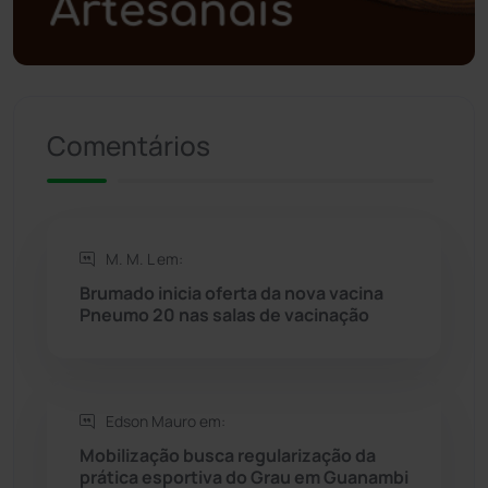
Política
(03)
Presidente Jânio Qu...
(125)
Comentários
Riacho de Santana
(309)
Rio de Contas
(410)
M. M. L em:
Rio do Antônio
(203)
Brumado inicia oferta da nova vacina
Pneumo 20 nas salas de vacinação
Rio do Pires
(98)
Saúde
(2427)
Edson Mauro em:
Mobilização busca regularização da
Seabra
(50)
prática esportiva do Grau em Guanambi