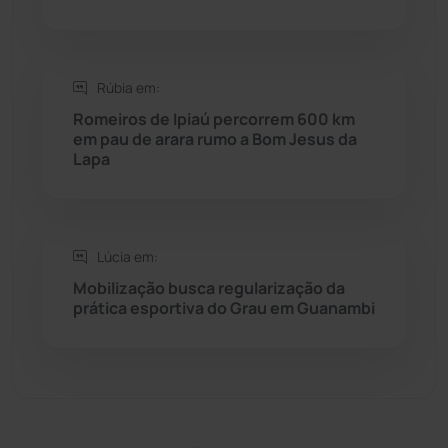
Sebastião Laranjeiras
(96)
Rúbia em:
Sítio do Mato
(42)
Romeiros de Ipiaú percorrem 600 km
em pau de arara rumo a Bom Jesus da
Sudoeste Baiano
(1530)
Lapa
Tanhaçu
(425)
Tanque Novo
(126)
Lúcia em:
Mobilização busca regularização da
prática esportiva do Grau em Guanambi
Tecnologia
(12)
Urandi
(156)
Vitória da Conquista
(2513)