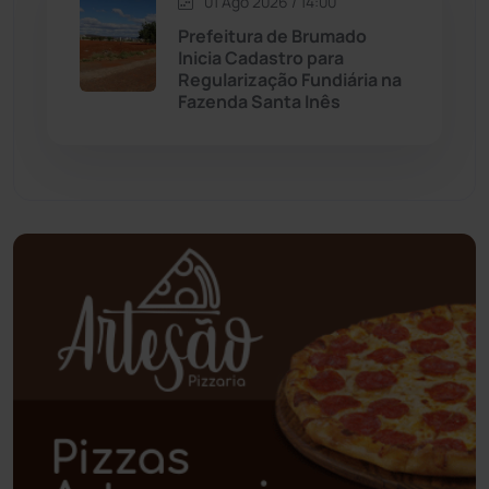
01 Ago 2026 / 14:00
Prefeitura de Brumado
Palmas de Monte Alto
(260)
Inicia Cadastro para
Regularização Fundiária na
Fazenda Santa Inês
Paramirim
(342)
Pindaí
(103)
Piripá
(90)
Planalto
(59)
Poções
(182)
Polícia Civil
(57)
Polícia Militar
(27)