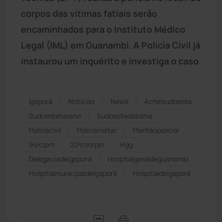
corpos das vítimas fatiais serão
encaminhados para o Instituto Médico
Legal (IML) em Guanambi. A Polícia Civil já
instaurou um inquérito e investiga o caso.
Igaporã
Notícias
News
Acheisudoeste
Sudoestebaiano
Sudoestedabahia
Políciacivil
Políciamilitar
Plantãopolicial
94ªcipm
22ªcoorpin
Hgg
Delegaciadeigaporã
Hospitalgeraldeguanambi
Hospitalmunicipaldeigaporã
Hospitaldeigaporã