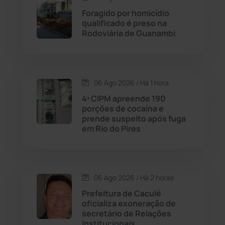
Foragido por homicídio
Contendas do Sincorá
(79)
qualificado é preso na
Rodoviária de Guanambi
Cordeiros
(49)
Dom Basílio
(391)
06 Ago 2026 / Há 1 hora
Economia
(1235)
4ª CIPM apreende 190
porções de cocaína e
prende suspeito após fuga
Educação
(232)
em Rio do Pires
Érico Cardoso
(82)
06 Ago 2026 / Há 2 horas
Esportes
(522)
Prefeitura de Caculé
oficializa exoneração de
Eventos
(24)
secretário de Relações
Institucionais