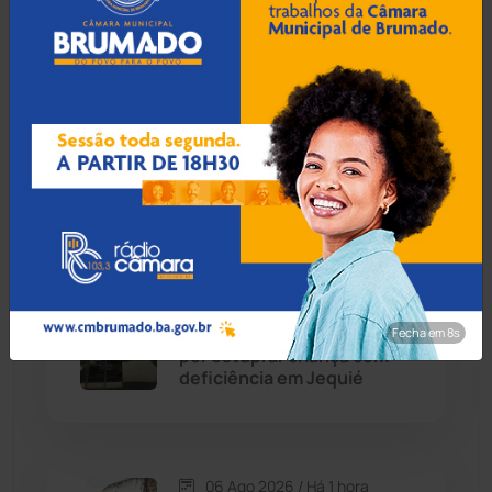
Caetité
(1504)
06 Ago 2026 / Há 6 min
Candiba
(157)
Homem é esfaqueado no
pulso e agredido a
Cândido Sales
(120)
capacetadas na zona rural
de Guanambi
Caraíbas
(103)
Carinhanha
(299)
06 Ago 2026 / Há 36 min
Idoso de 76 anos é preso
Fecha em 7s
Caturama
(65)
por estuprar criança com
deficiência em Jequié
Chapada Diamantina
(430)
Condeúba
(133)
06 Ago 2026 / Há 1 hora