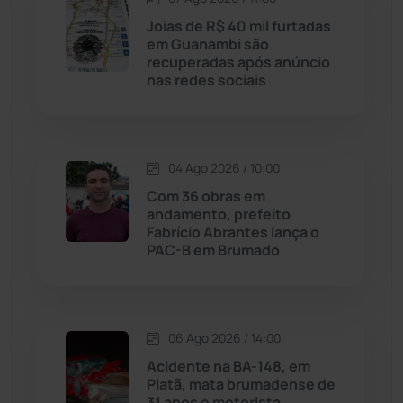
Joias de R$ 40 mil furtadas
Licínio de Almeida
(118)
em Guanambi são
recuperadas após anúncio
nas redes sociais
Livramento de Nossa...
(1338)
Macaúbas
(715)
04 Ago 2026 / 10:00
Maetinga
(101)
Com 36 obras em
andamento, prefeito
Fabrício Abrantes lança o
Malhada
(82)
PAC-B em Brumado
Malhada de Pedras
(508)
Matina
(71)
06 Ago 2026 / 14:00
Acidente na BA-148, em
Piatã, mata brumadense de
Mortugaba
(31)
31 anos e motorista