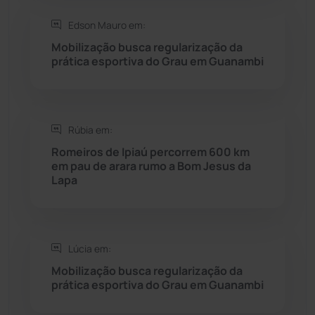
Saúde
(2429)
Edson Mauro em:
Mobilização busca regularização da
Seabra
(51)
prática esportiva do Grau em Guanambi
Sebastião Laranjeiras
(96)
Rúbia em:
Sítio do Mato
(42)
Romeiros de Ipiaú percorrem 600 km
em pau de arara rumo a Bom Jesus da
Sudoeste Baiano
(1530)
Lapa
Tanhaçu
(426)
Tanque Novo
(126)
Lúcia em:
Mobilização busca regularização da
prática esportiva do Grau em Guanambi
Tecnologia
(12)