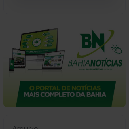
Urandi
(157)
Vitória da Conquista
(2516)
Arquivo