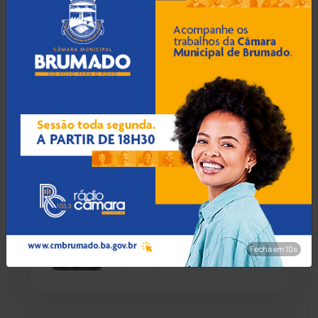
desaba
Chapada Diamantina
(430)
Condeúba
(133)
08 Ago 2026 / Há 1 hora
Contendas do Sincorá
(79)
PM e Conselho Tutelar
resgatam crianças
Cordeiros
(49)
abandonadas e apuram
denúncias em Guanambi
Dom Basílio
(391)
Economia
(1236)
08 Ago 2026 / Há 1 hora
Justiça atende MPBA e
Educação
(232)
obriga Seabra a implantar
Fecha em 8s
canil e centro de zoonoses
Érico Cardoso
(82)