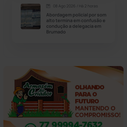
Esportes
(522)
08 Ago 2026 / Há 2 horas
Abordagem policial por som
Eventos
(24)
alto termina em confusão e
condução a delegacia em
Brumado
Feira da Mata
(23)
Guajeru
(130)
Guanambi
(3499)
Ibiassucê
(167)
Ibicoara
(221)
Ibipitanga
(116)
Ibitiara
(32)