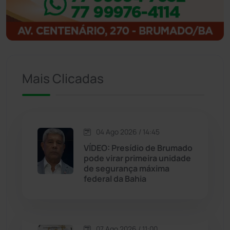
Igaporã
(218)
Ituaçu
(256)
Mais Clicadas
Iuiu
(173)
Jacaraci
(97)
04 Ago 2026 / 14:45
Jequié
(314)
VÍDEO: Presídio de Brumado
pode virar primeira unidade
de segurança máxima
Jussiape
(98)
federal da Bahia
Justiça
(1470)
Lagoa Real
(182)
07 Ago 2026 / 11:00