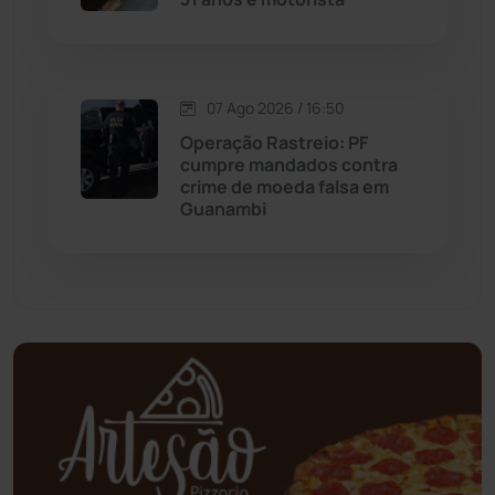
Mundo
(437)
Oliveira dos Brejinhos
(67)
07 Ago 2026 / 16:50
Operação Rastreio: PF
Palmas de Monte Alto
(263)
cumpre mandados contra
crime de moeda falsa em
Guanambi
Paramirim
(342)
Pindaí
(103)
Piripá
(90)
Planalto
(59)
Poções
(182)