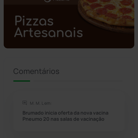
Polícia Civil
(59)
Polícia Militar
(27)
Política
(03)
Presidente Jânio Qu...
(125)
Comentários
Riacho de Santana
(309)
Rio de Contas
(411)
M. M. L em:
Rio do Antônio
(203)
Brumado inicia oferta da nova vacina
Pneumo 20 nas salas de vacinação
Rio do Pires
(98)