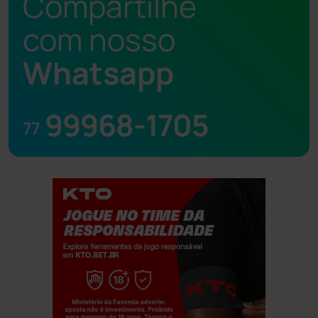
Compartilhe
com nosso
Whatsapp
99968-1705
77