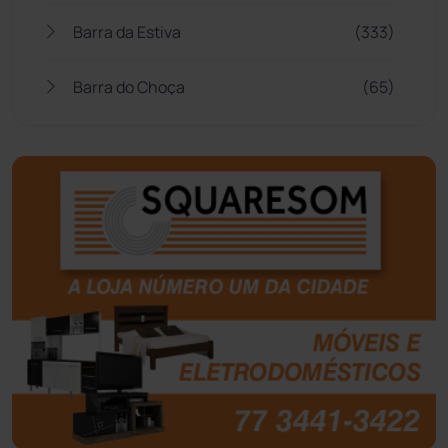
Barra da Estiva
(333)
Barra do Choça
(65)
Belo Campo
(57)
Bom Jesus da Lapa
(509)
Boquira
(152)
Botuporã
(72)
Brasil
(7680)
Brumado
(31961)