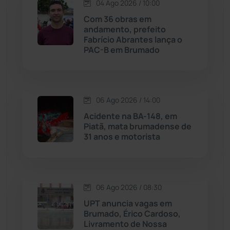
04 Ago 2026 / 10:00
Com 36 obras em
Malhada
(82)
andamento, prefeito
Fabrício Abrantes lança o
PAC-B em Brumado
Malhada de Pedras
(508)
Matina
(71)
06 Ago 2026 / 14:00
Mortugaba
(31)
Acidente na BA-148, em
Piatã, mata brumadense de
31 anos e motorista
Mundo
(437)
Oliveira dos Brejinhos
(67)
06 Ago 2026 / 08:30
Palmas de Monte Alto
(261)
UPT anuncia vagas em
Brumado, Érico Cardoso,
Paramirim
(342)
Livramento de Nossa