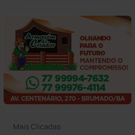
Guanambi
(3498)
Ibiassucê
(167)
Ibicoara
(221)
Ibipitanga
(116)
Ibitiara
(32)
Igaporã
(218)
Ituaçu
(256)
Iuiu
(173)
Mais Clicadas
Jacaraci
(97)