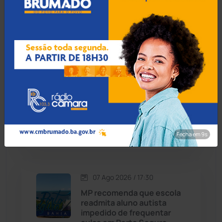
secretário envolve
Cândido Sales
(121)
articulação de Rui Costa e
Ivana Bastos por apoio
eleitoral
Caraíbas
(103)
Carinhanha
(300)
07 Ago 2026 / 18:00
Caturama
(65)
Guanambi: 17º BPM
apreende quase R$ 3 mil
suspeito escondido em
Chapada Diamantina
(430)
short de motociclista
Fecha em 8s
Condeúba
(133)
Contendas do Sincorá
(79)
07 Ago 2026 / 17:30
MP recomenda que escola
Cordeiros
(49)
readmita aluno autista
impedido de frequentar