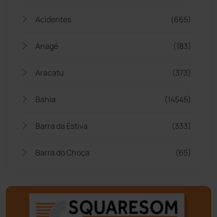
Acidentes
(665)
Anagé
(183)
Aracatu
(373)
Bahia
(14545)
Barra da Estiva
(333)
Barra do Choça
(65)
Belo Campo
(57)
Bom Jesus da Lapa
(507)