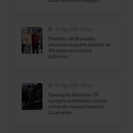
aulas em Porto Seguro
Dom Basílio
(391)
Economia
(1235)
07 Ago 2026 / 17:00
Educação
(232)
Prefeito de Brumado
anuncia reajuste salarial de
9% para servidores
Érico Cardoso
(82)
públicos
Esportes
(522)
07 Ago 2026 / 16:50
Eventos
(24)
Operação Rastreio: PF
cumpre mandados contra
Feira da Mata
(23)
crime de moeda falsa em
Guanambi
Guajeru
(130)