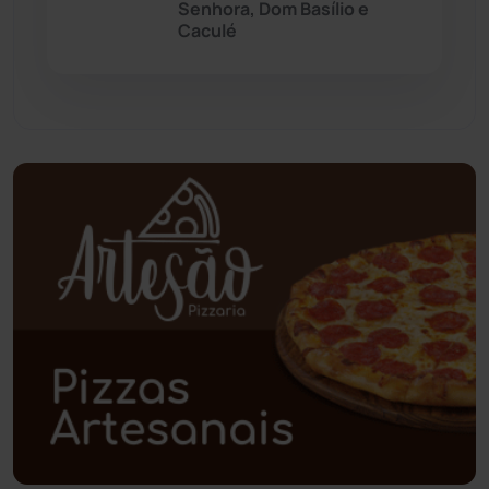
Senhora, Dom Basílio e
Caculé
Pindaí
(103)
Piripá
(90)
Planalto
(59)
Poções
(182)
Polícia Civil
(58)
Polícia Militar
(27)
Política
(03)
Presidente Jânio Qu...
(125)