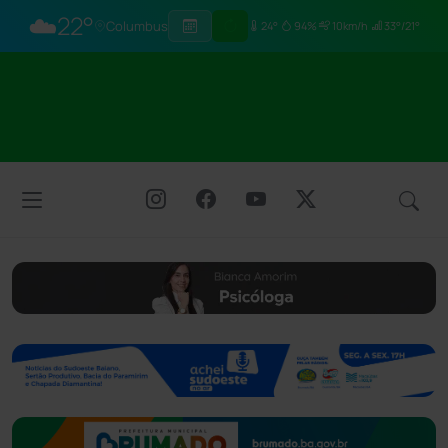
☁️
22°
Columbus
24°
94%
10km/h
33°/21°