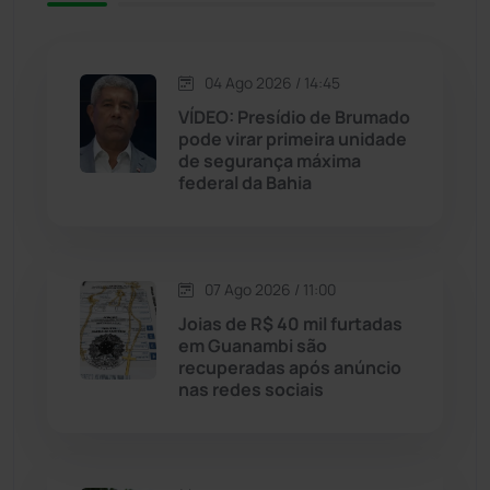
Jequié
(314)
04 Ago 2026 / 14:45
VÍDEO: Presídio de Brumado
Jussiape
(97)
pode virar primeira unidade
de segurança máxima
Justiça
(1470)
federal da Bahia
Lagoa Real
(182)
07 Ago 2026 / 11:00
Licínio de Almeida
(118)
Joias de R$ 40 mil furtadas
em Guanambi são
Livramento de Nossa...
(1338)
recuperadas após anúncio
nas redes sociais
Macaúbas
(714)
Maetinga
(101)