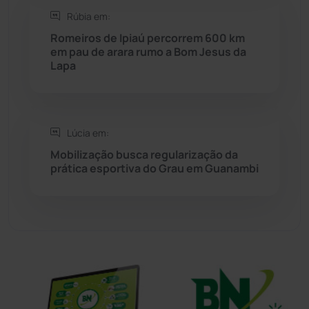
Sudoeste Baiano
(1530)
Rúbia em:
Romeiros de Ipiaú percorrem 600 km
em pau de arara rumo a Bom Jesus da
Tanhaçu
(426)
Lapa
Tanque Novo
(126)
Tecnologia
(12)
Lúcia em:
Mobilização busca regularização da
Urandi
(157)
prática esportiva do Grau em Guanambi
Vitória da Conquista
(2514)