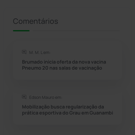
Riacho de Santana
(309)
Comentários
Rio de Contas
(410)
Rio do Antônio
(203)
M. M. L em:
Rio do Pires
(98)
Brumado inicia oferta da nova vacina
Pneumo 20 nas salas de vacinação
Saúde
(2427)
Seabra
(50)
Edson Mauro em:
Mobilização busca regularização da
Sebastião Laranjeiras
(96)
prática esportiva do Grau em Guanambi
Sítio do Mato
(42)