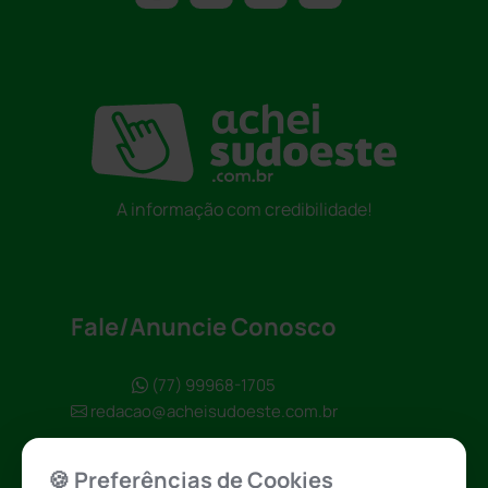
A informação com credibilidade!
Fale/Anuncie Conosco
(77) 99968-1705
redacao@acheisudoeste.com.br
🍪 Preferências de Cookies