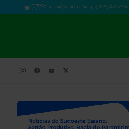
☀️
23°
Céu limpo
Vitória da Conq…
24°
64%
7km