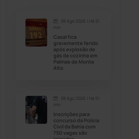
Caetanos
(47)
Caetité
(1504)
08 Ago 2026 / Há 21
min
Candiba
(157)
Casal fica
gravemente ferido
após explosão de
Cândido Sales
(121)
gás de cozinha em
Palmas de Monte
Alto
Caraíbas
(103)
Carinhanha
(300)
08 Ago 2026 / Há 51
Caturama
(65)
min
Inscrições para
concurso da Polícia
Chapada Diamantina
(430)
Civil da Bahia com
750 vagas são
Condeúba
(133)