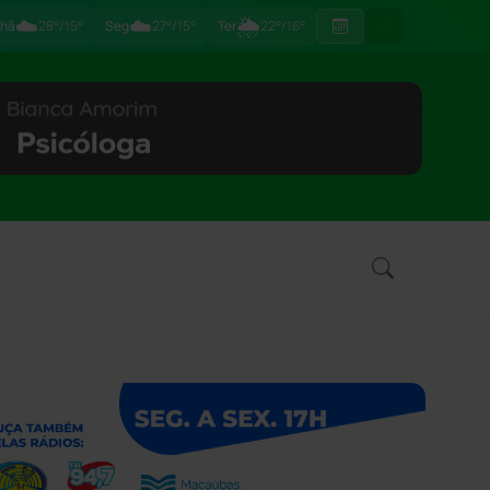
☁️
☁️
🌦
hã
28°/15°
Seg
27°/15°
Ter
22°/16°