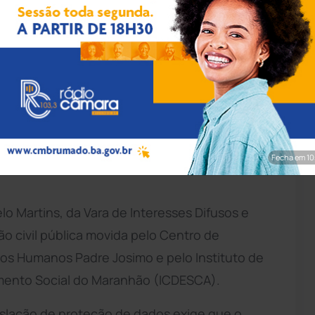
 Reprodução
a pela
Justiça
do Maranhão ao pagamento de
após ser considerada responsável por uma
 a concessão de descontos e promoções ao
Fecha em 8
elo Martins, da Vara de Interesses Difusos e
o civil pública movida pelo Centro de
os Humanos Padre Josimo e pelo Instituto de
mento Social do Maranhão (ICDESCA).
islação de proteção de dados exige que o