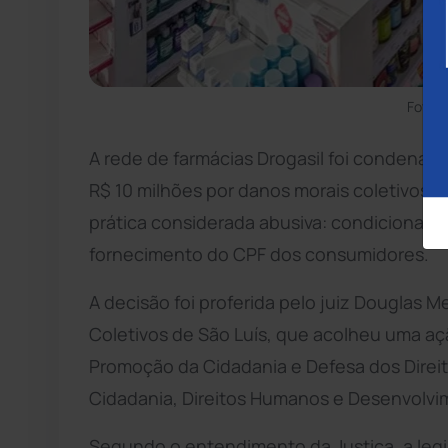
Foto:
A rede de farmácias Drogasil foi condenad
R$ 10 milhões por danos morais coletivos 
prática considerada abusiva: condicionar
fornecimento do CPF dos consumidores.
A decisão foi proferida pelo juiz Douglas M
Coletivos de São Luís, que acolheu uma açã
Promoção da Cidadania e Defesa dos Direit
Cidadania, Direitos Humanos e Desenvolvi
Segundo o entendimento da Justiça, a leg