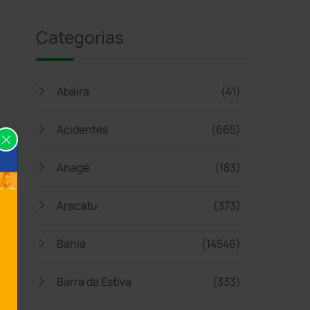
Categorias
Abaíra
(41)
Acidentes
(665)
Anagé
(183)
Aracatu
(373)
Bahia
(14546)
Barra da Estiva
(333)