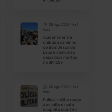
iniciadas
Contendas do Sincorá
(79)
08 Ago 2026 / Há 1
Cordeiros
(49)
hora
Acidente entre
Dom Basílio
(391)
ônibus a caminho
de Bom Jesus da
Lapa e caminhão
Economia
(1235)
deixa dois mortos
na BR-259
Educação
(232)
Érico Cardoso
(82)
08 Ago 2026 / Há 1
hora
Esportes
(522)
Policial militar reage
a assalto e mata
Eventos
(24)
suspeito com tiro