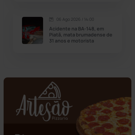
Oliveira dos Brejinhos
(67)
06 Ago 2026 / 14:00
Palmas de Monte Alto
(263)
Acidente na BA-148, em
Piatã, mata brumadense de
Paramirim
(342)
31 anos e motorista
Pindaí
(103)
Piripá
(90)
Planalto
(59)
Poções
(182)
Polícia Civil
(59)