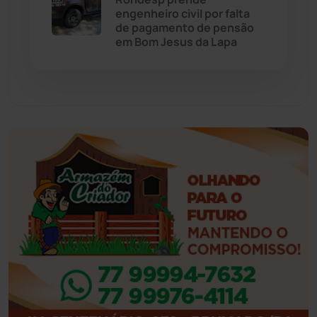
engenheiro civil por falta
de pagamento de pensão
Feira da Mata
(23)
em Bom Jesus da Lapa
Guajeru
(130)
Guanambi
(3501)
Ibiassucê
(168)
Ibicoara
(221)
Ibipitanga
(116)
Ibitiara
(32)
Igaporã
(218)