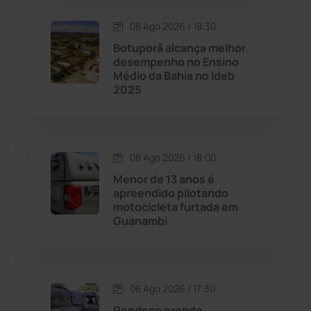
08 Ago 2026 / 18:30
Contendas do Sincorá
(79)
Botuporã alcança melhor
desempenho no Ensino
Cordeiros
(49)
Médio da Bahia no Ideb
2025
Dom Basílio
(391)
Economia
(1236)
08 Ago 2026 / 18:00
Menor de 13 anos é
Educação
(232)
apreendido pilotando
motocicleta furtada em
Guanambi
Érico Cardoso
(82)
Esportes
(522)
08 Ago 2026 / 17:30
Eventos
(24)
Rondesp prende