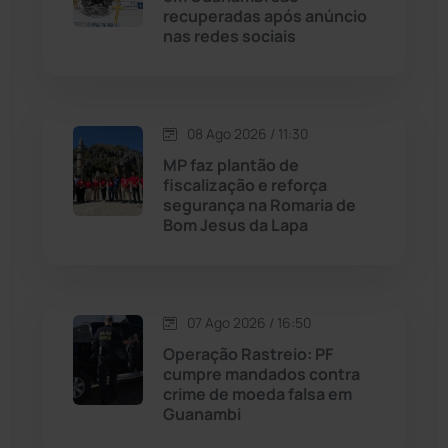
recuperadas após anúncio
Livramento de Nossa...
(1338)
nas redes sociais
Macaúbas
(715)
08 Ago 2026 / 11:30
Maetinga
(101)
MP faz plantão de
fiscalização e reforça
Malhada
(82)
segurança na Romaria de
Bom Jesus da Lapa
Malhada de Pedras
(508)
Matina
(71)
07 Ago 2026 / 16:50
Operação Rastreio: PF
Mortugaba
(31)
cumpre mandados contra
crime de moeda falsa em
Guanambi
Mundo
(437)