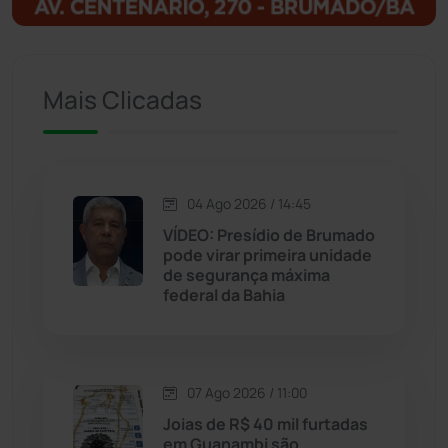
Ituaçu
(256)
Iuiu
(173)
Mais Clicadas
Jacaraci
(97)
Jequié
(314)
04 Ago 2026 / 14:45
VÍDEO: Presídio de Brumado
pode virar primeira unidade
Jussiape
(98)
de segurança máxima
federal da Bahia
Justiça
(1470)
Lagoa Real
(182)
07 Ago 2026 / 11:00
Licínio de Almeida
(118)
Joias de R$ 40 mil furtadas
em Guanambi são