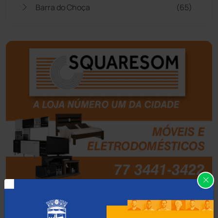
Barra do Choça
(65)
Belo Campo
(57)
Bom Jesus da Lapa
(510)
Boquira
(152)
Botuporã
(73)
Brasil
(7680)
Brumado
(31963)
Caculé
(697)