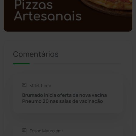
Polícia Militar
(27)
Política
(03)
Presidente Jânio Qu...
(125)
Comentários
Riacho de Santana
(309)
Rio de Contas
(411)
M. M. L em:
Rio do Antônio
(203)
Brumado inicia oferta da nova vacina
Pneumo 20 nas salas de vacinação
Rio do Pires
(98)
Saúde
(2429)
Edson Mauro em: