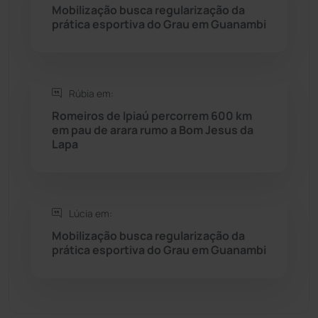
Seabra
(51)
Mobilização busca regularização da
prática esportiva do Grau em Guanambi
Sebastião Laranjeiras
(96)
Sítio do Mato
(42)
Rúbia em:
Romeiros de Ipiaú percorrem 600 km
Sudoeste Baiano
(1530)
em pau de arara rumo a Bom Jesus da
Lapa
Tanhaçu
(426)
Tanque Novo
(126)
Lúcia em:
Mobilização busca regularização da
Tecnologia
(12)
prática esportiva do Grau em Guanambi
Urandi
(157)
Vitória da Conquista
(2516)