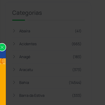
Categorias
Abaíra
(41)
Acidentes
(665)
Anagé
(183)
Aracatu
(373)
Bahia
(14544)
Barra da Estiva
(333)