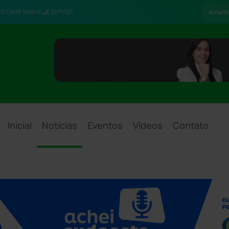
57%
5km/h
25°/16°
Amanh
Inicial
Notícias
Eventos
Vídeos
Contato