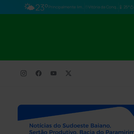
🌤️
23°
Principalmente limpo
Vitória da Conq…
25°