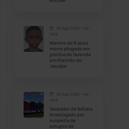
escolar
Contendas do Sincorá
(79)
06 Ago 2026 / Há 1
Cordeiros
(49)
hora
Menino de 8 anos
Dom Basílio
(391)
morre afogado em
piscina de fazenda
em Riachão do
Economia
(1235)
Jacuípe
Educação
(232)
Érico Cardoso
(82)
06 Ago 2026 / Há 1
hora
Vereador de Ibitiara
Esportes
(522)
investigado por
suspeita de
Eventos
(24)
estupro de