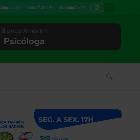
☁️
⛅
☁️
ã
27°/15°
Sáb
28°/16°
Dom
28°/16°