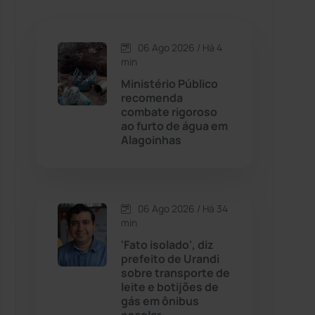
Caetanos
(47)
Caetité
(1504)
06 Ago 2026 / Há 4
min
Candiba
(157)
Ministério Público
recomenda
combate rigoroso
Cândido Sales
(120)
ao furto de água em
Alagoinhas
Caraíbas
(103)
Carinhanha
(299)
06 Ago 2026 / Há 34
min
Caturama
(65)
'Fato isolado', diz
prefeito de Urandi
sobre transporte de
Chapada Diamantina
(430)
leite e botijões de
gás em ônibus
Condeúba
(133)