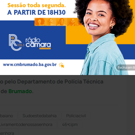
pp/Achei Sudoeste
 26 anos morreu em um acidente de trânsito
ra
. Thiago Guimarães Silva, conhecido como
ira Rio quando colidiu contra um poste de
vado para Unidade de Pronto Atendimento
Fecha em 7
s. A vítima havia perdido o pai na última
do pelo Departamento de Polícia Técnica
) de
Brumado
.
baiano
Sudoestedabahia
Políciacivil
Livramentodenossasenhora
46ªcipm
senhora