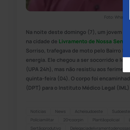
Foto: WhatsA
Na noite deste domingo (7), um jovem de
na cidade de
Livramento de Nossa Senho
Sorriso, trafegava de moto pelo Bairro Be
energia. Ele chegou a ser socorrido e le
(UPA 24h), mas não resistiu aos ferimento
quinta-feira (04). O corpo foi encaminha
(DPT) para o Instituto Médico Legal (IML
Notícias
News
Acheisudoeste
Sudoeste
Políciamilitar
20ªcoorpin
Plantãopolicial
Sertãoprodutivo
Delegaciadelivramentodenossa